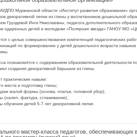
 дошкольной образовательной организации»
ГАУДПО Мурманской области «Институт развития образования» орга
в декоративной лепки из глины у воспитанников дошкольной обр
ием Груздевой Инги Николаевны, педагога дополнительного образо
ки одаренных детей и молодежи «Полярная звезда» ГАНОУ МО «Ц
тся с целью совершенствования компетенций педагогических раб
низаций по формированию у детей дошкольного возраста навыков 
рмы.
сса познакомятся с содержанием образовательной деятельности по
цикл создания декоративной барышни из глины.
 практические навыки:
о места и подготовку глины;
урки малой формы (основа, платье, головной убор);
ы (налеп, фактура, сглаживание);
ы обучения детей 5-7 лет декоративной лепке.
нального мастер-класса педагогов, обеспечивающих 