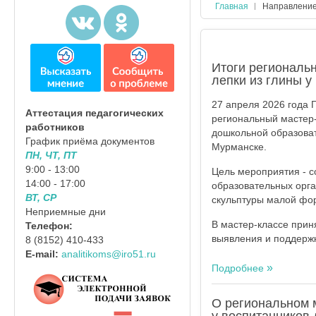
Главная
Направлени
Итоги региональ
лепки из глины 
27 апреля 2026 года 
Аттестация педагогических
региональный мастер-
работников
дошкольной образоват
График приёма документов
Мурманске.
ПН, ЧТ, ПТ
9:00 - 13:00
Цель мероприятия - с
14:00 - 17:00
образовательных орга
ВТ, СР
скульптуры малой фо
Неприемные дни
В мастер-классе прин
Телефон:
выявления и поддерж
8 (8152) 410-433
E-mail:
analitikoms@iro51.ru
Подробнее
О региональном 