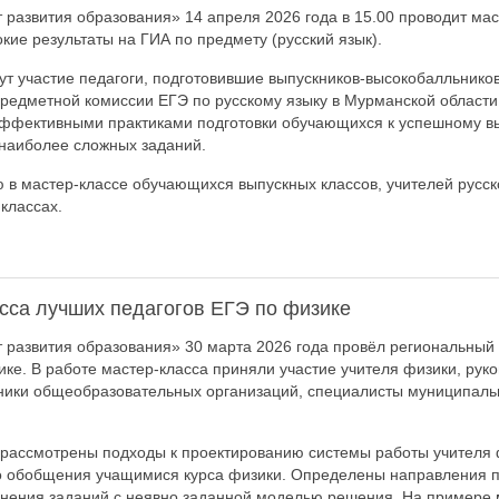
развития образования» 14 апреля 2026 года в 15.00 проводит маст
ие результаты на ГИА по предмету (русский язык).
ут участие педагоги, подготовившие выпускников-высокобалльнико
предметной комиссии ЕГЭ по русскому языку в Мурманской области
 эффективными практиками подготовки обучающихся к успешному 
наиболее сложных заданий.
 в мастер-классе обучающихся выпускных классов, учителей русск
классах.
сса лучших педагогов ЕГЭ по физике
развития образования» 30 марта 2026 года провёл региональный 
ике. В работе мастер-класса приняли участие учителя физики, рук
тники общеобразовательных организаций, специалисты муниципаль
 рассмотрены подходы к проектированию системы работы учителя 
го обобщения учащимися курса физики. Определены направления
нения заданий с неявно заданной моделью решения. На примере 