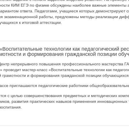
жности КИМ ЕГЭ по физике обсуждены наиболее важные элементы 
вариантом ответа. Педагогами, учащиеся которых демонстрируют 
ия экзаменационной работы, предложены методы реализации диф
учащихся к итоговой аттестации.
«Воспитательные технологии как педагогический рес
амотности и формирования гражданской позиции об
 Центр непрерывного повышения профессионального мастерства Г
» проводит мастер-класс «Воспитательные технологии как педагог
й грамотности и формирования гражданской позиции обучающихся
лассе приглашаются педагогические работники общеобразовательн
тся с целью совершенствования предметных и методических комп
ников, развития практических навыков применения инновационных 
воспитания.