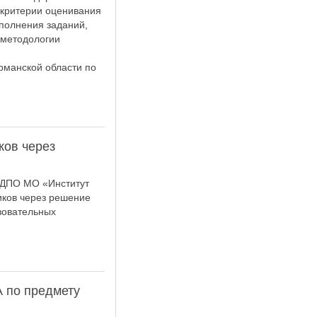
критерии оценивания
полнения заданий,
 методологии
.
рманской области по
ков через
УДПО МО «Институт
иков через решение
зовательных
А по предмету