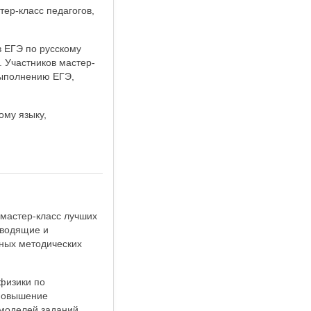
ер-класс педагогов,
в ЕГЭ по русскому
. Участников мастер-
выполнению ЕГЭ,
ому языку,
мастер-класс лучших
оводящие и
ных методических
физики по
 повышение
моделей заданий