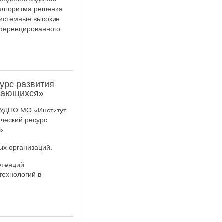
алгоритма решения
системные высокие
ференцированного
урс развития
учающихся»
АУДПО МО «Институт
ический ресурс
».
ых организаций.
етенций
технологий в