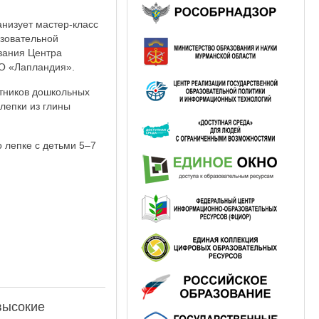
низует мастер-класс
азовательной
вания Центра
О «Лапландия».
отников дошкольных
лепки из глины
 лепке с детьми 5–7
высокие