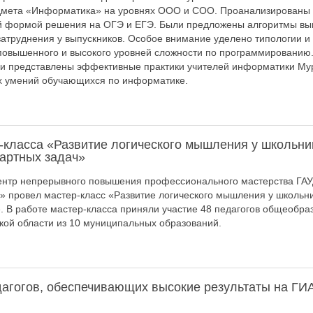
дмета «Информатика» на уровнях ООО и СОО. Проанализированы 
ой формой решения на ОГЭ и ЕГЭ. Были предложены алгоритмы вы
труднения у выпускников. Особое внимание уделено типологии и
повышенного и высокого уровней сложности по программированию
ли представлены эффективные практики учителей информатики Му
х умений обучающихся по информатике.
-класса «Развитие логического мышления у школьни
артных задач»
Центр непрерывного повышения профессионального мастерства ГА
» провел мастер-класс «Развитие логического мышления у школьн
. В работе мастер-класса приняли участие 48 педагогов общеобра
ой области из 10 муниципальных образований.
дагогов, обеспечивающих высокие результаты на ГИ