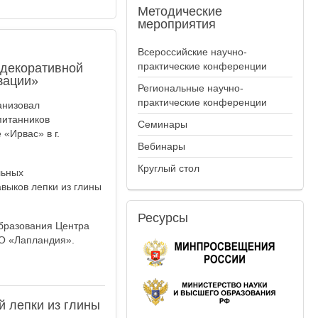
Методические
мероприятия
Всероссийские научно-
практические конференции
 декоративной
зации»
Региональные научно-
практические конференции
анизовал
питанников
Семинары
«Ирвас» в г.
Вебинары
Круглый стол
льных
выков лепки из глины
Ресурсы
образования Центра
О «Лапландия».
 лепки из глины