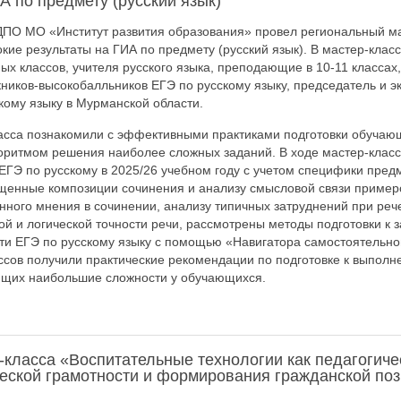
А по предмету (русский язык)
УДПО МО «Институт развития образования» провел региональный ма
ие результаты на ГИА по предмету (русский язык). В мастер-клас
х классов, учителя русского языка, преподающие в 10-11 классах,
ников-высокобалльников ЕГЭ по русскому языку, председатель и 
кому языку в Мурманской области.
ласса познакомили с эффективными практиками подготовки обучаю
оритмом решения наиболее сложных заданий. В ходе мастер-клас
 ЕГЭ по русскому в 2025/26 учебном году с учетом специфики пре
ященные композиции сочинения и анализу смысловой связи пример
нного мнения в сочинении, анализу типичных затруднений при р
ой и логической точности речи, рассмотрены методы подготовки к 
ти ЕГЭ по русскому языку с помощью «Навигатора самостоятельно
ссов получили практические рекомендации по подготовке к выполн
щих наибольшие сложности у обучающихся.
-класса «Воспитательные технологии как педагогиче
ческой грамотности и формирования гражданской по