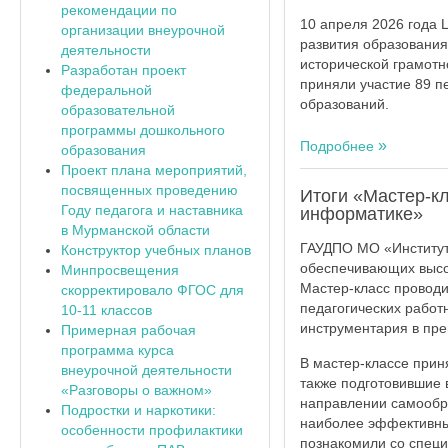
рекомендации по
10 апреля 2026 года
организации внеурочной
развития образования
деятельности
исторической грамотн
Разработан проект
приняли участие 89 п
федеральной
образований.
образовательной
программы дошкольного
Подробнее
образования
Проект плана мероприятий,
посвященных проведению
Итоги «Мастер-к
Году педагога и наставника
информатике»
в Мурманской области
ГАУДПО МО «Институт 
Конструктор учебных планов
обеспечивающих высо
Минпросвещения
Мастер-класс провод
скорректировало ФГОС для
педагогических работ
10-11 классов
инструментария в пре
Примерная рабочая
программа курса
В мастер-классе прин
внеурочной деятельности
также подготовившие 
«Разговоры о важном»
направлении самообр
Подростки и наркотики:
наиболее эффективных
особенности профилактики
познакомили со спец