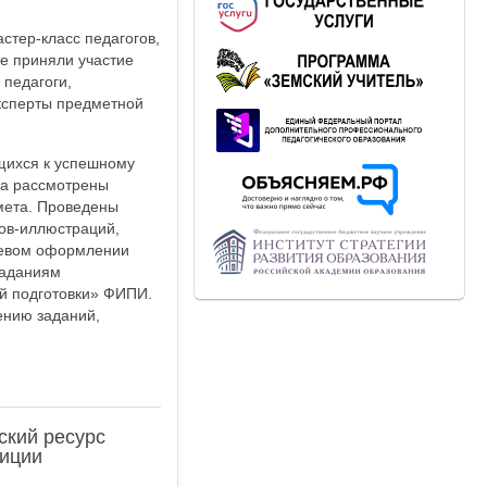
стер-класс педагогов,
се приняли участие
 педагоги,
эксперты предметной
щихся к успешному
са рассмотрены
дмета. Проведены
ов-иллюстраций,
ечевом оформлении
заданиям
й подготовки» ФИПИ.
ению заданий,
ский ресурс
зиции