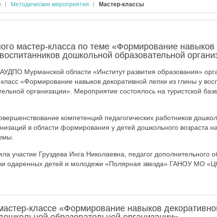
е
Методические мероприятия
Мастер-классы
ного мастер-класса по теме «Формирование навыков
у воспитанников дошкольной образовательной органи
ГАУДПО Мурманской области «Институт развития образования» орг
класс «Формирование навыков декоративной лепки из глины у вос
ельной организации». Мероприятие состоялось на туристской базе 
овершенствование компетенций педагогических работников дошко
низаций в области формирования у детей дошкольного возраста на
рмы.
яла участие Груздева Инга Николаевна, педагог дополнительного 
ки одаренных детей и молодежи «Полярная звезда» ГАНОУ МО «Ц
мастер-классе «Формирование навыков декоративной