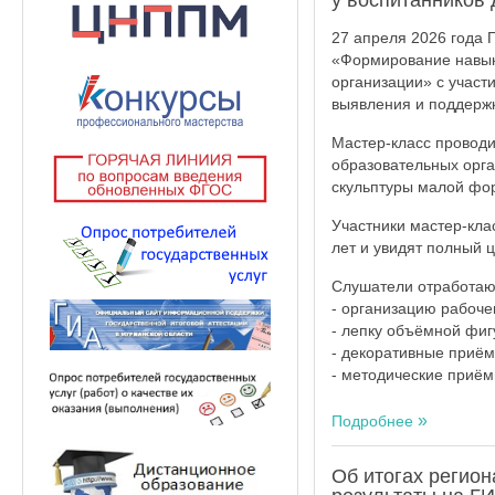
у воспитанников
27 апреля 2026 года 
«Формирование навыко
организации» с участ
выявления и поддерж
Мастер-класс проводи
образовательных орга
скульптуры малой фо
Участники мастер-кла
лет и увидят полный 
Слушатели отработают
- организацию рабочег
- лепку объёмной фиг
- декоративные приём
- методические приём
Подробнее
Об итогах регио