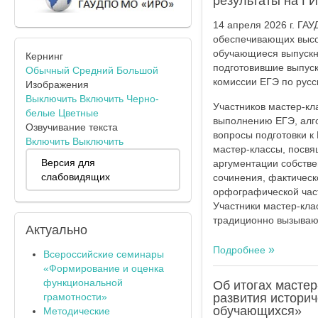
результаты на ГИ
14 апреля 2026 г. ГА
обеспечивающих высок
обучающиеся выпускны
Кернинг
подготовившие выпуск
Обычный
Средний
Большой
комиссии ЕГЭ по русс
Изображения
Выключить
Включить
Черно-
Участников мастер-к
белые
Цветные
выполнению ЕГЭ, алг
Озвучивание текста
вопросы подготовки к
Включить
Выключить
мастер-классы, посв
Версия для
аргументации собстве
слабовидящих
сочинения, фактическ
орфографической час
Участники мастер-кла
традиционно вызываю
Актуально
Подробнее
Всероссийские семинары
«Формирование и оценка
функциональной
Об итогах мастер
грамотности»
развития истори
обучающихся»
Методические