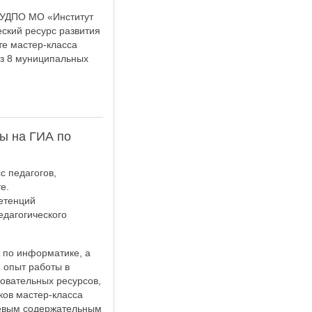
АУДПО МО «Институт
ский ресурс развития
те мастер-класса
из 8 муниципальных
ы на ГИА по
с педагогов,
е.
етенций
едагогического
 по информатике, а
 опыт работы в
овательных ресурсов,
ков мастер-класса
чевым содержательным