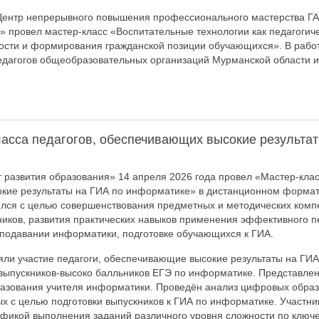
 Центр непрерывного повышения профессионального мастерства Г
» провел мастер-класс «Воспитательные технологии как педагогиче
ости и формирования гражданской позиции обучающихся». В рабо
едагогов общеобразовательных организаций Мурманской области 
ласса педагогов, обеспечивающих высокие результат
развития образования» 14 апреля 2026 года провел «Мастер-клас
кие результаты на ГИА по информатике» в дистанционном формат
ился с целью совершенствования предметных и методических комп
ников, развития практических навыков применения эффективного п
подавании информатики, подготовке обучающихся к ГИА.
яли участие педагоги, обеспечивающие высокие результаты на ГИА
выпускников-высоко балльников ЕГЭ по информатике. Представлен
азования учителя информатики. Проведён анализ цифровых образ
 с целью подготовки выпускников к ГИА по информатике. Участни
ификой выполнения заданий различного уровня сложности по клю