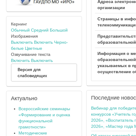
Адреса электрон
организации
Страницы в инфо
Кернинг
телекоммуникаци
Обычный
Средний
Большой
Изображения
Представительст
Выключить
Включить
Черно-
образовательной
белые
Цветные
Информация о ме
Озвучивание текста
образовательной 
Включить
Выключить
указываемых в п
Версия для
осуществление о
слабовидящих
Последние
новос
Актуально
Вебинар для победит
Всероссийские семинары
конкурсов «Учитель г
«Формирование и оценка
2026», «Воспитатель 
функциональной
2026», «Мастер года 
грамотности»
Методические
Об итогах курсовой п