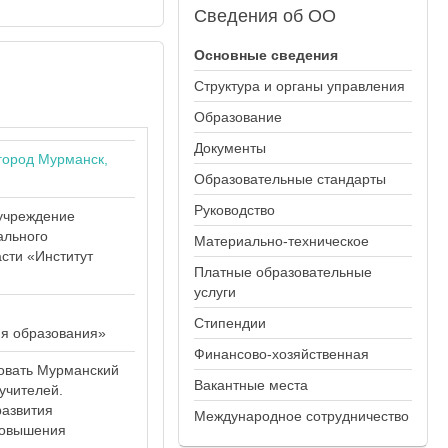
Сведения
об ОО
Основные сведения
Структура и органы управления
Образование
Документы
город Мурманск,
Образовательные стандарты
Руководство
учреждение
ального
Материально-техническое
сти «Институт
Платные образовательные
услуги
Стипендии
я образования»
Финансово-хозяйственная
ровать Мурманский
Вакантные места
учителей.
развития
Международное сотрудничество
повышения