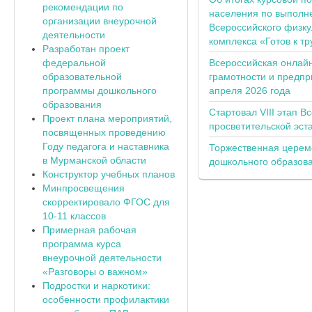
рекомендации по
населения по выполн
организации внеурочной
Всероссийского физку
деятельности
комплекса «Готов к тр
Разработан проект
федеральной
Всероссийская онлай
образовательной
грамотности и предпр
программы дошкольного
апреля 2026 года
образования
Стартовал VIII этап В
Проект плана мероприятий,
просветительской эс
посвященных проведению
Году педагога и наставника
Торжественная церем
в Мурманской области
дошкольного образов
Конструктор учебных планов
Минпросвещения
скорректировало ФГОС для
10-11 классов
Примерная рабочая
программа курса
внеурочной деятельности
«Разговоры о важном»
Подростки и наркотики:
особенности профилактики