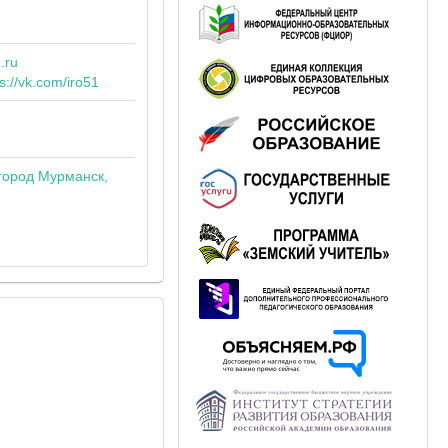
1.ru
s://vk.com/iro51
город Мурманск,