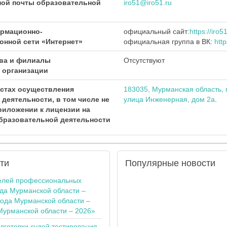
ной почты образовательной
iro51@iro51.ru
рмационно-
официальный сайт:
https://iro5
онной сети «Интернет»
официальная группа в ВК:
http
ва и филиалы
Отсутствуют
 организации
стах осуществления
183035, Мурманская область, 
деятельности, в том числе не
улица Инженерная, дом 2а
.
риложении к лицензии на
бразовательной деятельности
ти
Популярные
новости
елей профессиональных
ода Мурманской области –
года Мурманской области –
Мурманской области – 2026»
одготовки судей тестирования