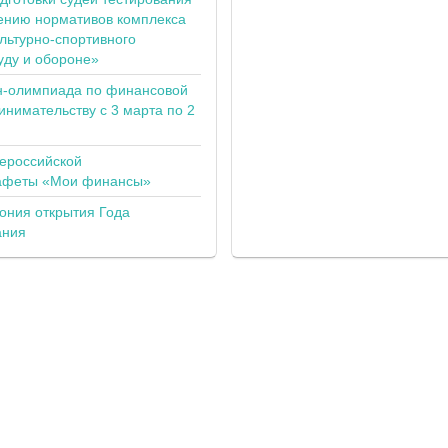
ению нормативов комплекса
льтурно-спортивного
уду и обороне»
н-олимпиада по финансовой
инимательству с 3 марта по 2
сероссийской
тафеты «Мои финансы»
ония открытия Года
ания