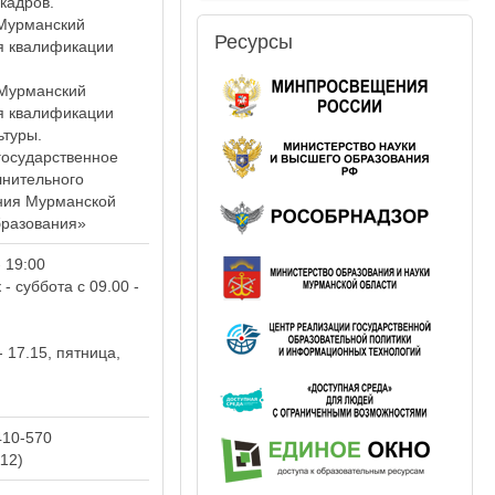
кадров.
 Мурманский
Ресурсы
я квалификации
в Мурманский
я квалификации
ьтуры.
 государственное
нительного
ния Мурманской
бразования»
 19:00
- суббота с 09.00 -
- 17.15, пятница,
410-570
112)