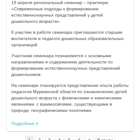
19 апреля региональный семинар – практикум
«Современные подходы к формированию
естественнонаучных представлений у детей
дошкольного возраста».
К участию в работе семинара приглашаются старшие
воспитатели и педагоги дошкольных образовательных
организаций.
Участники семинара познакомятся с основными
направлениями и содержанием деятельности по
формированию естественнонаучных представлений
дошкольников.
На семинаре планируется представление опыта работы
педагогов Мурманской области по ознакомлению детей
дошкольного возраста с физическими и химическими
явлениями, с взаимосвязями, существующими в
природе, географическими понятиями.
Подробнее
»
1
2
3
4
5
6
В конец