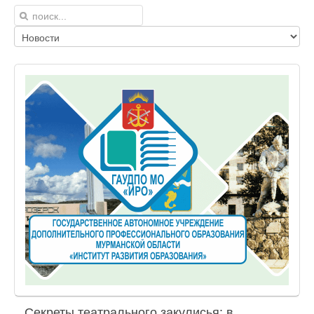
Секреты театрального закулисья: в