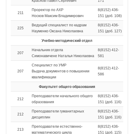
Краснов Павел Сергеевич
171
Проректор по АХР
8(8152) 436-
211
Носков Максим Владимирович
151 (доб. 108)
Ведущий специалист по кадрам
8(8152) 436-
225
Науменко Оксана Николаевна
151 (доб. 127)
Учебно-методический отдел
Начальник отдела
8(8152) 412-
207
Симонавичене Наталья Николаевна
581
Специалист по УМР
8(8152) 412-
207
Выдача документов о повышении
586
квалификации
Факультет общего образования
Преподаватели начального общего
8(8152) 436-
212
образования
151 (доб. 116)
Преподаватели гуманитарных
8(8152) 436-
212
дисциплин
151 (доб. 116)
Преподаватели естественно-
8(8152) 436-
213
математического цикла
151 (доб. 115)