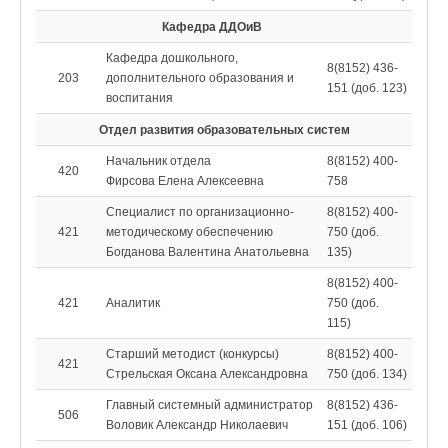
Кафедра ДДОиВ
Кафедра дошкольного,
8(8152) 436-
203
дополнительного образования и
151 (доб. 123)
воспитания
Отдел развития образовательных систем
Начальник отдела
8(8152) 400-
420
Фирсова Елена Алексеевна
758
Специалист по организационно-
8(8152) 400-
421
методическому обеспечению
750 (доб.
Богданова Валентина Анатольевна
135)
8(8152) 400-
421
Аналитик
750 (доб.
115)
Старший методист (конкурсы)
8(8152) 400-
421
Стрельская Оксана Александровна
750 (доб. 134)
Главный системный администратор
8(8152) 436-
506
Воловик Александр Николаевич
151 (доб. 106)