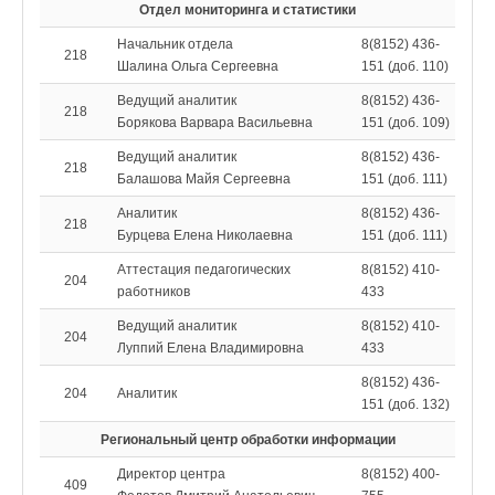
Отдел мониторинга и статистики
Начальник отдела
8(8152) 436-
218
Шалина Ольга Сергеевна
151 (доб. 110)
Ведущий аналитик
8(8152) 436-
218
Борякова Варвара Васильевна
151 (доб. 109)
Ведущий аналитик
8(8152) 436-
218
Балашова Майя Сергеевна
151 (доб. 111)
Аналитик
8(8152) 436-
218
Бурцева Елена Николаевна
151 (доб. 111)
Аттестация педагогических
8(8152) 410-
204
работников
433
Ведущий аналитик
8(8152) 410-
204
Луппий Елена Владимировна
433
8(8152) 436-
204
Аналитик
151 (доб. 132)
Региональный центр обработки информации
Директор центра
8(8152) 400-
409