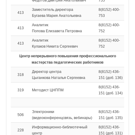
Федотов Дмитрий Анатольевич
755
Заместитель директора
8(8152) 400-
413
Бугаева Мария Анатольевна
753
Аналитик
8(8152) 400-
413
Попова Елизавета Петровна
752
Аналитик
8(8152) 400-
413
Кулаков Никита Сергеевич
752
Центр непрерывного повышения профессионального
мастерства педагогических работников
Директор центра
8(8152) 436-
318
Цыганкова Наталья Сергеевна
151 (доб. 136)
8(8152) 436-
319
Методист ЦНППМ
151 (доб. 134)
Электроники
8(8152) 436-
506
(видеоконференцсвязь, вебинары)
151 (доб. 135)
Информационно-библиотечный
8(8152) 436-
228
центр
151 (доб. 131)