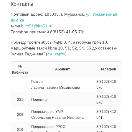
Контакты
Почтовый адрес: 183035, г. Мурманск,
ул. Инженерная,
дом 2а
e-mail:
iro51@iro51.ru
Телефон приемной 8(8152) 41-05-70;
Проезд: троллейбусы №№ 3, 4, автобусы №№ 10,
маршрутные такси №№ 10, 51, 52, 54, 55 до остановки
"улица Гаджиева" (
см. карту
)
№
Абонент
Телефон
Кабинета
Ректор
8(8152) 410-
Ларина Татьяна Михайловна
570
8(8152) 410-
221
Приёмная
570
Проректор по УМР
8(8152) 412-
209
Стрельская Наталья Ивановна
541
Проректор по РРСО
8(8152) 410-
219