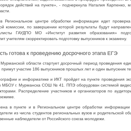
орядок действий на пункте», - подчеркнула Наталия Карпенко, 
асти.
в Региональном центре обработки информации идет проверка 
ой комиссии, по завершении которой результаты будут направле
алисты ГАУДПО МО «Институт развития образования» подго
ит учителям скорректировать подготовку выпускников к экзамену.
сть готова к проведению досрочного этапа ЕГЭ
 Мурманской области стартует досрочный период проведения еди
м примут участие 186 выпускников прошлых лет и один выпускник те
еографии и информатике и ИКТ пройдет на пункте проведения эк
в МБОУ г. Мурманска СОШ № 41. ППЭ оборудован системой виде
кторами. Распределение участников и организаторов по аудитор
режиме.
мена в пункте и в Региональном центре обработки информации
тели из числа студентов региональных вузов и родительской об
енные наблюдатели от Российского союза молодежи.