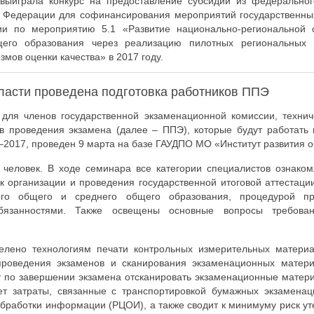
 выиграла конкурс на предоставление субсидий из федерально
й Федерации для софинансирования мероприятий государственны
ии по мероприятию 5.1 «Развитие национально-региональной 
щего образования через реализацию пилотных региональных 
мов оценки качества» в 2017 году.
ласти проведена подготовка работников ППЭ
ля членов государственной экзаменационной комиссии, технич
ов проведения экзамена (далее – ППЭ), которые будут работать
2017, проведен 9 марта на базе ГАУДПО МО «Институт развития о
человек. В ходе семинара все категории специалистов ознако
к организации и проведения государственной итоговой аттестаци
го общего и среднего общего образования, процедурой пр
бязанностями. Также освещены основные вопросы требова
елено технологиям печати контрольных измерительных материа
 проведения экзаменов и сканирования экзаменационных матер
т по завершении экзамена отсканировать экзаменационные матер
т затраты, связанные с транспортировкой бумажных экзамена
бработки информации (РЦОИ), а также сводит к минимуму риск у