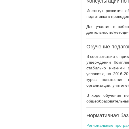
Консультации по
Институт развития 
подготовке к проведе
Для участия в веби
деятельности/методич
Обучение педаго
В соответствии с при
утверждении Компле
стабильно низкими 
условиях, на 2016-2
курсы повышения к
организаций; учителей
В ходе обучения пе
общеобразовательных
Нормативная база
Региональные програ