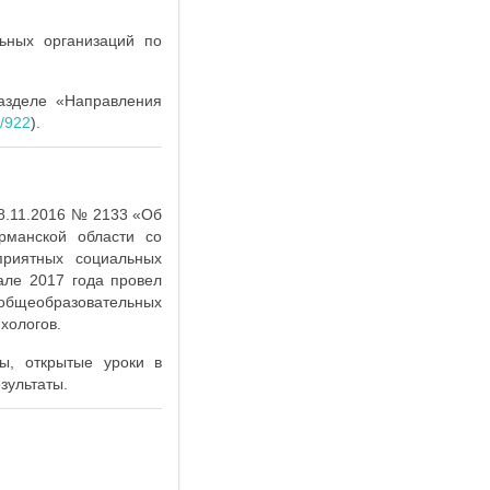
ьных организаций по
азделе «Направления
i/922
).
28.11.2016 № 2133 «Об
рманской области со
приятных социальных
але 2017 года провел
бщеобразовательных
хологов.
ы, открытые уроки в
зультаты.