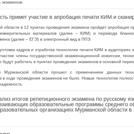
 экзаменов.
сть примет участие в апробация печати КИМ и скан
й области в 12 пунктах проведения экзамена пройдет апробация 
 измерительных материалов (далее – КИМ) и перевода бланков
амена (далее – ЕГЭ) в электронный вид в ППЭ.
готовка кадров и отработка технологии печати КИМ в аудиториях 
участие члены государственной экзаменационной комиссии, техни
е будут работать в пунктах проведения экзаменов в основной пери
 Мурманской области прошел с применением данных тех
в в ходе проведения экзаменов не было. Новые технологии полно
надежность.
лиз итогов репетиционного экзамена по русскому яз
ваивающих образовательные программы среднего о
разовательных организациях Мурманской области в 2