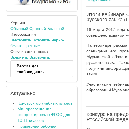
Подробнее
Итоги вебинара 
русского языка (
Кернинг
Обычный
Средний
Большой
16 марта 2017 года 
Изображения
совершенствования ме
Выключить
Включить
Черно-
На вебинаре рассмат
белые
Цветные
специфика его пров
Озвучивание текста
Мурманской области
Включить
Выключить
русского языка. Так
Версия для
получили информацию
слабовидящих
языку.
Участниками вебина
образований Мурманс
Актуально
Конструктор учебных планов
Минпросвещения
Конкурс на пред
скорректировало ФГОС для
Российской Феде
10-11 классов
Примерная рабочая