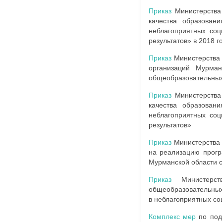
Приказ
Министерства
качества образован
неблагоприятных соц
результатов» в 2018 г
Приказ
Министерства 
организаций Мурман
общеобразовательных 
Приказ
Министерства
качества образован
неблагоприятных соц
результатов»
Приказ
Министерства 
на реализацию прог
Мурманской области с
Приказ
Министерст
общеобразовательных
в неблагоприятных со
Комплекс мер
по под