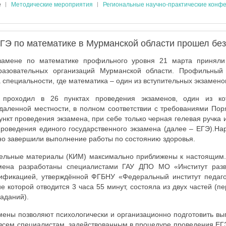
е
Методические мероприятия
Региональные научно-практические конф
ГЭ по математике в Мурманской области прошел бе
замене по математике профильного уровня 21 марта приняли
разовательных организаций Мурманской области. Профильны
 специальности, где математика – один из вступительных экзамено
 проходил в 26 пунктах проведения экзаменов, один из ко
тдаленной местности, в полном соответствии с требованиями Пор
ункт проведения экзамена, при себе только черная гелевая ручка 
роведения единого государственного экзамена (далее – ЕГЭ).На
но завершили выполнение работы по состоянию здоровья.
ельные материалы (КИМ) максимально приближены к настоящим
амена разработаны специалистами ГАУ ДПО МО «Институт разв
цификацией, утверждённой ФГБНУ «Федеральный институт педаго
е которой отводится 3 часа 55 минут, состояла из двух частей (пе
заданий).
ены позволяют психологически и организационно подготовить вы
 всем специалистам, задействованным в процедуре проведения ЕГ