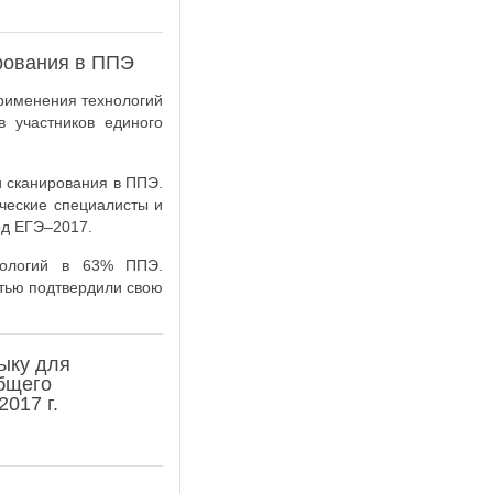
ирования в ППЭ
применения технологий
 участников единого
и сканирования в ППЭ.
ческие специалисты и
од ЕГЭ–2017.
нологий в 63% ППЭ.
стью подтвердили свою
ыку для
бщего
017 г.