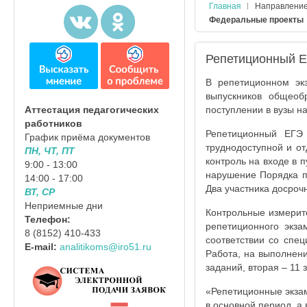
Главная
Направлени
Федеральные проекты
Репетиционный Е
В репетиционном эк
выпускников общеоб
поступлении в вузы на
Аттестация педагогических
работников
Репетиционный ЕГЭ
График приёма документов
труднодоступной и о
ПН, ЧТ, ПТ
контроль на входе в п
9:00 - 13:00
нарушение Порядка п
14:00 - 17:00
Два участника досроч
ВТ, СР
Неприемные дни
Контрольные измерит
Телефон:
репетиционного экз
8 (8152) 410-433
соответствии со спе
E-mail:
analitikoms@iro51.ru
Работа, на выполнени
заданий, вторая – 11 
«Репетиционные экзам
в основной период, а