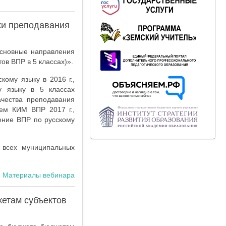
ки преподавания
Основные направления
ов ВПР в 5 классах)».
ому языку в 2016 г.,
у языку в 5 классах
чества преподавания
ием КИМ ВПР 2017 г.,
ение ВПР по русскому
 всех муниципальных
Материалы вебинара
етам субъектов