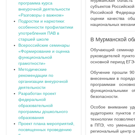
Мурманская область
программа курса
субъектов Российско
внеурочной деятельности
Российской Федерац
«Разговоры о важном»
оценки качества об
Подростки и наркотики:
национальных механиз
особенности профилактики
употребления ПАВ в
В Мурманской об
старшей школе
Всероссийские семинары
Обучающий семинар д
«Формирование и оценка
руководителей пункт
функциональной
основной период ЕГЭ–
грамотности»
Методические
Обучение прошли 90 
рекомендации по
внесенными в порядо
организации внеурочной
программам основно
деятельности
функциональными о
Разработан проект
безопасности.
федеральной
образовательной
Особое внимание уд
программы дошкольного
аудиториях пунктов
образования
технологии позволяю
Проект плана мероприятий,
в ППЭ, что уменьшае
посвященных проведению
региональный центр о