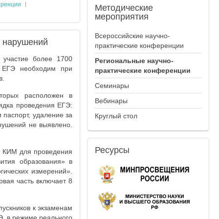
еренции
Методические
мероприятия
Всероссийские научно-
з нарушений
практические конференции
 участие более 1700
Региональные научно-
й ЕГЭ необходим при
практические конференции
в.
Семинары
торых расположен в
Вебинары
ядка проведения ЕГЭ:
и паспорт, удаление за
Круглый стол
рушений не выявлено.
Ресурсы
. КИМ для проведения
ития образования» в
гических измерений».
рвая часть включает 8
пускников к экзаменам
Э, в режиме реального