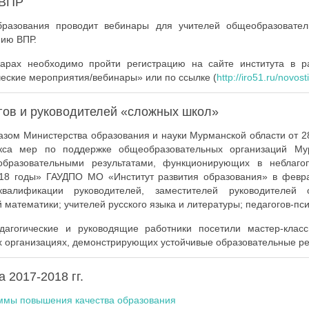
 ВПР
образования проводит вебинары для учителей общеобразовател
нию ВПР.
нарах необходимо пройти регистрацию на сайте института в р
еские мероприятия/вебинары» или по ссылке (
http://iro51.ru/novost
гов и руководителей «сложных школ»
казом Министерства образования и науки Мурманской области от 
кса мер по поддержке общеобразовательных организаций Му
образовательными результатами, функционирующих в неблаго
018 годы» ГАУДПО МО «Институт развития образования» в февр
валификации руководителей, заместителей руководителей о
 математики; учителей русского языка и литературы; педагогов-пси
дагогические и руководящие работники посетили мастер-класс
 организациях, демонстрирующих устойчивые образовательные ре
 2017-2018 гг.
ммы повышения качества образования