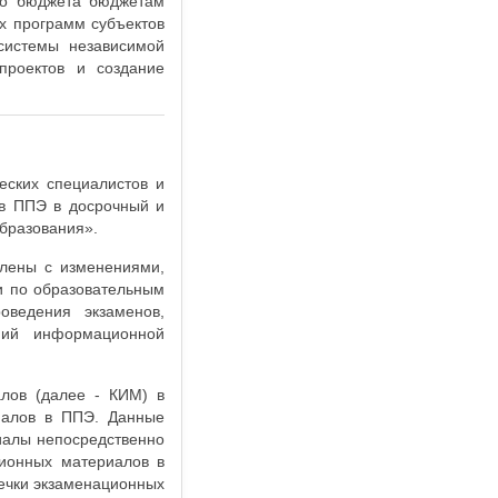
го бюджета бюджетам
х программ субъектов
системы независимой
проектов и создание
еских специалистов и
 в ППЭ в досрочный и
бразования».
млены с изменениями,
и по образовательным
оведения экзаменов,
ний информационной
лов (далее - КИМ) в
иалов в ППЭ. Данные
иалы непосредственно
ционных материалов в
течки экзаменационных