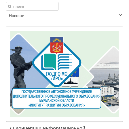
О Концепции информационной