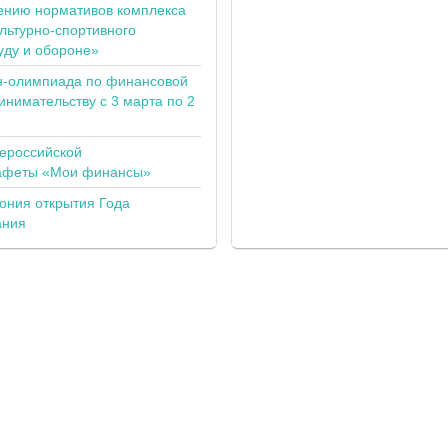
ению нормативов комплекса
льтурно-спортивного
уду и обороне»
н-олимпиада по финансовой
инимательству с 3 марта по 2
сероссийской
тафеты «Мои финансы»
ония открытия Года
ания