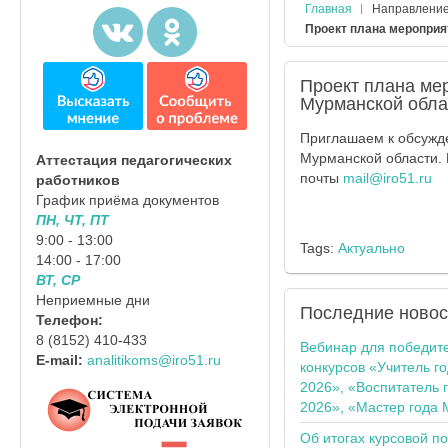
Главная
Направлени
Проект плана мероприя
Проект плана ме
Мурманской обла
Приглашаем к обсужд
Мурманской области. 
Аттестация педагогических
почты
mail@iro51.ru
работников
График приёма документов
ПН, ЧТ, ПТ
9:00 - 13:00
Tags:
Актуально
14:00 - 17:00
ВТ, СР
Неприемные дни
Последние
новос
Телефон:
8 (8152) 410-433
Вебинар для победит
E-mail:
analitikoms@iro51.ru
конкурсов «Учитель г
2026», «Воспитатель 
2026», «Мастер года 
Об итогах курсовой п