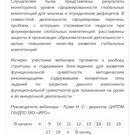
Слушателям были представлены результаты
мониторинга уровня сформированности глобальных
компетенций для анализа и определения дефицитов. В
совместной деятельности сформирован перечень
проблем, с которыми сталкиваются педагоги при
формировании глобальных компетенций, расставлены
акценты в организации образовательной деятельности с
целью повышения качества развития глобальных
компетенций.
Интерес участники вебинара проявили к разбору
структуры и содержания блок-задания для развития
функциональной грамотности, методическим
рекомендациям, содержавшим конкретные типы
заданий по развитию данного компонента
функциональной грамотности для применения на уроке
и во внеурочной деятельности.
Руководитель вебинара - Лузик Н. С., директор ЦНППМ
ГАУДПО МО «ИРО»
«
В начало
9
10
11
12
13
14
15
16
»
17
18
В конец