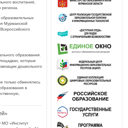
ьного воспитания,
 региона.
 образовательных
ия Мурманской
 Всероссийского
ального образования.
лощадках, которые
овизации дошкольного
не только обменялись
образования в
ественную,
ей»
О МО «Институт