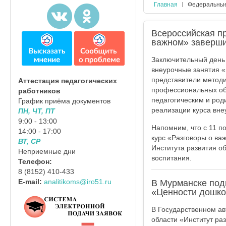
Главная
Федеральны
Всероссийская п
важном» заверши
Заключительный день 
внеурочные занятия «
представители методи
Аттестация педагогических
профессиональных об
работников
педагогическим и ро
График приёма документов
реализации курса вне
ПН, ЧТ, ПТ
9:00 - 13:00
Напомним, что с 11 п
14:00 - 17:00
курс «Разговоры о ва
ВТ, СР
Института развития об
Неприемные дни
воспитания.
Телефон:
8 (8152) 410-433
E-mail:
analitikoms@iro51.ru
В Мурманске подв
«Ценности дошко
В Государственном а
области «Институт ра