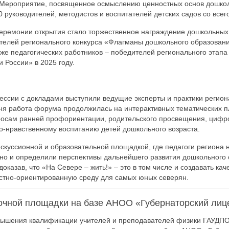
 Мероприятие, посвященное осмыслению ценностных основ дошкол
 руководителей, методистов и воспитателей детских садов со всего
еремонии открытия стало торжественное награждение дошкольных
ителей регионального конкурса «Флагманы дошкольного образован
акже педагогических работников – победителей регионального этапа
 России» в 2025 году.
ессии с докладами выступили ведущие эксперты и практики регион
ня работа форума продолжилась на интерактивных тематических п
осам ранней профориентации, родительского просвещения, цифр
о-нравственному воспитанию детей дошкольного возраста.
скуссионной и образовательной площадкой, где педагоги региона 
но и определили перспективы дальнейшего развития дошкольного 
оказав, что «На Севере – жить!» – это в том числе и создавать кач
стно-ориентированную среду для самых юных северян.
очной площадки на базе АНОО «Губернаторский лиц
вышения квалификации учителей и преподавателей физики ГАУДП