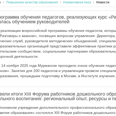
е
Повышение качества образования
Нормативная база
Новости
рограмма обучения педагогов, реализующих курс «Р
лась обучением руководителей
реализации всероссийской программы обучения педагогов, которы
Разговоры о важном», посвящен вопросам управления. Директора, 
ческих служб, руководители методических объединений, специали
разовательных организаций представили эффективные практики р
дительским сообществом, социальными партнерами образовательны
урочной деятельности.
о 14 ноября 2025 года Мурманске проходило очное обучение педаг
жном». Занятия для 200 педагогов и управленцев провели специал
разования, прошедшие подготовку в Москве, в Институте изучения 
ели итоги XIII Форума работников дошкольного обр
льного воспитания: региональный опыт, ресурсы и 
втономном учреждении дополнительного профессионального обра
звития образования» состоялся XIII Форум работников дошкольног