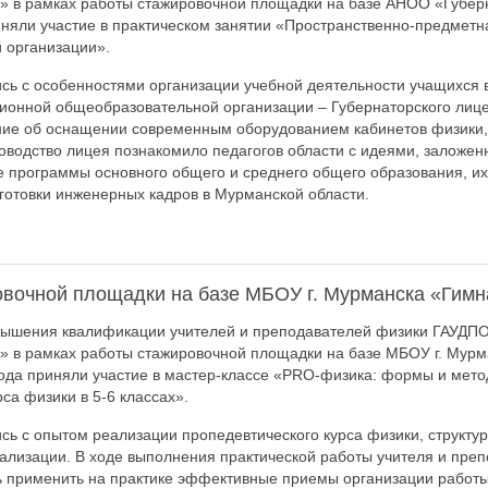
» в рамках работы стажировочной площадки на базе АНОО «Губер
иняли участие в практическом занятии «Пространственно-предмет
 организации».
сь с особенностями организации учебной деятельности учащихся 
ионной общеобразовательной организации – Губернаторского лице
ие об оснащении современным оборудованием кабинетов физики, 
ководство лицея познакомило педагогов области с идеями, заложе
программы основного общего и среднего общего образования, их
готовки инженерных кадров в Мурманской области.
овочной площадки на базе МБОУ г. Мурманска «Гимн
вышения квалификации учителей и преподавателей физики ГАУДП
» в рамках работы стажировочной площадки на базе МБОУ г. Мур
года приняли участие в мастер-классе «PRO-физика: формы и мет
са физики в 5-6 классах».
сь с опытом реализации пропедевтического курса физики, структу
ализации. В ходе выполнения практической работы учителя и пре
ь применить на практике эффективные приемы организации работы