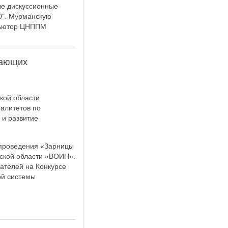
ые дискуссионные
0". Мурманскую
 тьютор ЦНППМ
дающих
кой области
алитетов по
и развитие
 проведения «Зарницы
ской области «ВОИН».
ателей на Конкурсе
ой системы