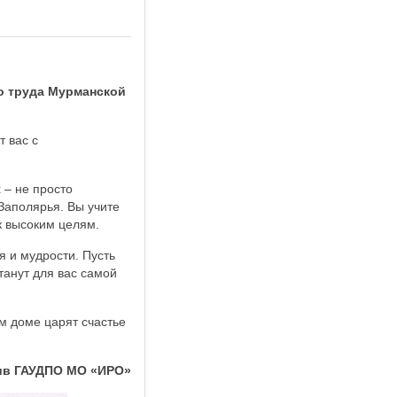
го труда Мурманской
 вас с
 – не просто
Заполярья. Вы учите
к высоким целям.
я и мудрости. Пусть
танут для вас самой
ем доме царят счастье
тив ГАУДПО МО «ИРО»