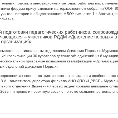
тельных практик и инновационных методик, работали параллельн
стники форума присутствовали на торжественном собрании"ООН-8
 учитель истории и обществознания МБОУ гимназии 1 г. Апатиты,
ольевна.
ой подготовки педагогических работников, сопровож
учающихся – участников РДДМ «Движение первых» в
 организациях
местно с региональным отделением Движения Первых в Мурманс
ие квалификации 30 кураторов детских объединений из 8 муницип
ессиональной программе повышения квалификации «Организация 
ных отделений Движения Первых».
 перспективах военно-патриотического воспитания и особенностях
ун В.А., заместитель директора филиала АНО ДПО «ЦРВСП» Мурман
льного отделения Движения Первых акцентировали внимание слуш
2025 г. и провели проектную сессию по теме создания региональн