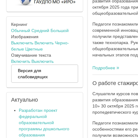
развития образования
октября 2025 года пр
общеобразовательной
Педагоги познакомили
Кернинг
современной инновац
Обычный
Средний
Большой
получили представлен
Изображения
также технопарка. Ру
Выключить
Включить
Черно-
общеобразовательные 
белые
Цветные
начальных этапов под
Озвучивание текста
Включить
Выключить
Подробнее
Версия для
слабовидящих
О работе стажир
Слушатели курсов по
Актуально
развития образования
10» 30 октября 2025 
Разработан проект
пропедевтического кур
федеральной
образовательной
Педагоги познакомили
программы дошкольного
особенностями его ре
образования
получили возможност