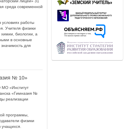
наторский лицей» 31
ная среда современной
в условиях работы
я. Учителя физики
химии, биологии, а
нными в основные
 значимость для
азия № 10»
О МО «Институт
манска «Гимназия №
оды реализации
рой программы,
подаватели физики
 учащихся.