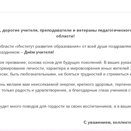
 дорогие учителя, преподаватели и ветераны педагогическо
области!
ласти «Институт развития образования» от всей души поздравляет
раздником –
Днём учителя!
ое призвание, основа основ для будущих поколений. В ваших руках
ормирование личности, характера и мировоззрения юных жителей 
ески, быть любознательными, не бояться трудностей и стремиться 
ень желаем вам неиссякаемой энергии, крепкого здоровья, терпени
 только радость и удовлетворение, а благодарные глаза учеников с
удет много поводов для гордости за своих воспитанников, а в ваш
С уважением, коллек