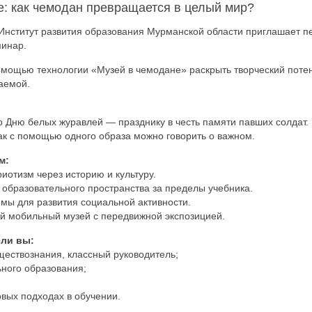
е: как чемодан превращается в целый мир?
 Институт развития образования Мурманской области приглашает пе
инар.
омощью технологии «Музей в чемодане» раскрыть творческий поте
аемой.
 Дню белых журавлей — празднику в честь памяти павших солдат. 
как с помощью одного образа можно говорить о важном.
м:
риотизм через историю и культуру.
образовательного пространства за пределы учебника.
ёмы для развития социальной активности.
вой мобильный музей с передвижной экспозицией.
сли вы:
бществознания, классный руководитель;
ьного образования;
овых подходах в обучении.