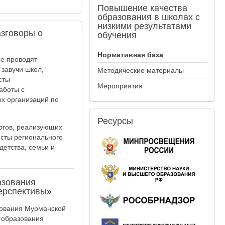
Повышение
качества
образования в школах с
низкими результатами
азговоры о
обучения
Нормативная база
е проводят
завучи школ,
Методические материалы
сты
Мероприятия
аботы с
х организаций по
Ресурсы
огов, реализующих
исты регионального
детства, семьи и
азования
перспективы»
зования Мурманской
о образования