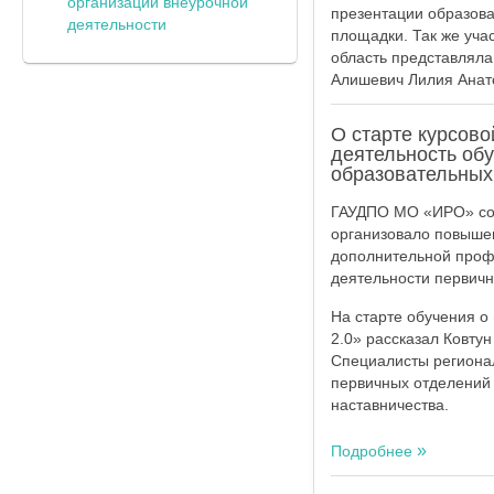
организации внеурочной
презентации образова
деятельности
площадки. Так же уча
область представляла
Алишевич Лилия Анат
О старте курсов
деятельность об
образовательных
ГАУДПО МО «ИРО» сов
организовало повышен
дополнительной проф
деятельности первич
На старте обучения о
2.0» рассказал Ковт
Специалисты региона
первичных отделений 
наставничества.
Подробнее