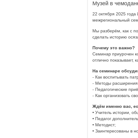
Музей в чемодан
22 октября 2025 года
межрегиональный сем
Мы разберём, как с п
сделать историю осяз
Почему это важно?
Семинар приурочен ко
отлично показывает, 
На семинаре обсуди
- Как воспитывать пат
- Методы расширения 
- Педагогические при
- Как организовать с
Ждём именно вас, е
• Учитель истории, о
• Педагог дополнител
• Методист;
• Заинтересованы в н