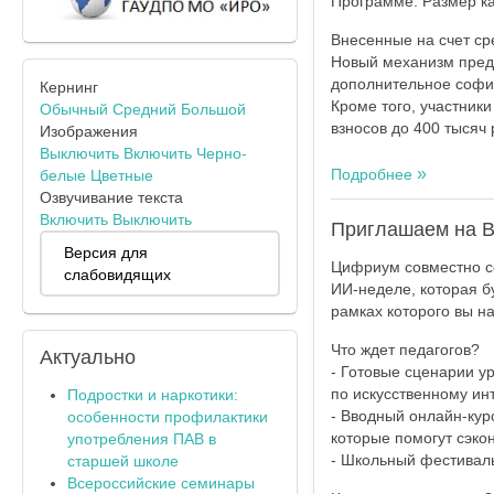
Программе. Размер ка
Внесенные на счет сре
Новый механизм пред
дополнительное софин
Кернинг
Кроме того, участник
Обычный
Средний
Большой
взносов до 400 тысяч 
Изображения
Выключить
Включить
Черно-
Подробнее
белые
Цветные
Озвучивание текста
Включить
Выключить
Приглашаем на В
Версия для
Цифриум совместно со
слабовидящих
ИИ-неделе, которая б
рамках которого вы н
Что ждет педагогов?
Актуально
- Готовые сценарии у
по искусственному инт
Подростки и наркотики:
- Вводный онлайн-кур
особенности профилактики
которые помогут сэко
употребления ПАВ в
- Школьный фестиваль
старшей школе
Всероссийские семинары