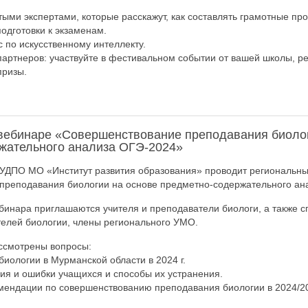
утыми экспертами, которые расскажут, как составлять грамотные п
одготовки к экзаменам.
 по искусственному интеллекту.
 партнеров: участвуйте в фестивальном событии от вашей школы, р
призы.
вебинаре «Совершенствование преподавания биолог
жательного анализа ОГЭ-2024»
ГАУДПО МО «Институт развития образования» проводит региональн
преподавания биологии на основе предметно-содержательного а
ебинара приглашаются учителя и преподаватели биологи, а также
елей биологии, члены регионального УМО.
ссмотрены вопросы:
биологии в Мурманской области в 2024 г.
ия и ошибки учащихся и способы их устранения.
мендации по совершенствованию преподавания биологии в 2024/20