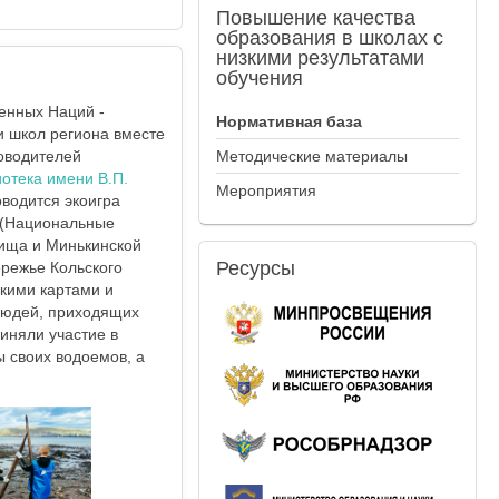
Повышение
качества
образования в школах с
низкими результатами
обучения
енных Наций -
Нормативная база
и школ региона вместе
оводителей
Методические материалы
отека имени В.П.
Мероприятия
водится экоигра
" (Национальные
лища и Минькинской
Ресурсы
режье Кольского
скими картами и
людей, приходящих
иняли участие в
 своих водоемов, а