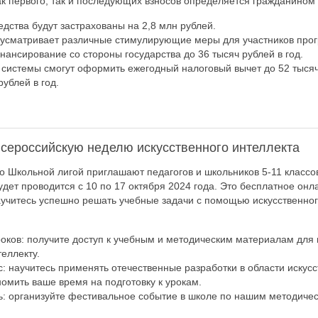
к первого, так и последующих взносов определяется гражданином
дства будут застрахованы на 2,8 млн рублей.
усматривает различные стимулирующие меры для участников прог
ансирование со стороны государства до 36 тысяч рублей в год.
и системы смогут оформить ежегодный налоговый вычет до 52 тысяч
рублей в год.
сероссийскую неделю искусственного интеллекта
 Школьной лигой приглашают педагогов и школьников 5-11 классов
удет проводится с 10 по 17 октября 2024 года. Это бесплатное онл
аучитесь успешно решать учебные задачи с помощью искусственног
роков: получите доступ к учебным и методическим материалам для
еллекту.
с: научитесь применять отечественные разработки в области искусс
номить ваше время на подготовку к урокам.
: организуйте фестивальное событие в школе по нашим методиче