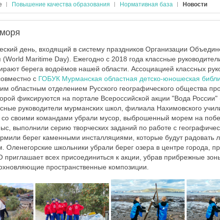
е
Повышение качества образования
Нормативная база
Новости
 моря
ческий день, входящий в систему праздников Организации Объедин
(World Maritime Day). Ежегодно с 2018 года классные руководител
ирают берега водоёмов нашей области. Ассоциацией классных рук
совместно с
ГОБУК Мурманская областная детско-юношеская библи
м областным отделением Русского географического общества про
оторой фиксируются на портале Всероссийской акции "Вода России
ссные руководители мурманских школ, филиала Нахимовского учи
 со своими командами убрали мусор, выброшенный морем на побе
мыс, выполнили серию творческих заданий по работе с географиче
рмили берег каменными инсталляциями, которые будут радовать 
. Оленегорские школьники убрали берег озера в центре города, пр
 приглашает всех присоединиться к акции, убрав прибрежные зоны
дохновляющие пространственные композиции.