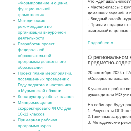
Что ждет школьников?
«Формирование и оценка
- Мастер-классы с кр
функциональной
домашних заданий и п
грамотности»
- Вводный онлайн-курс
Методические
- Призы и подарки от
рекомендации по
выигрывайте ценные 
организации внеурочной
деятельности
Подробнее
Разработан проект
федеральной
образовательной
О региональном 
программы дошкольного
предметно-содер
образования
20 сентября 2024 г. 
Проект плана мероприятий,
«Совершенствование 
посвященных проведению
Году педагога и наставника
К участию в работе в
в Мурманской области
руководители МО учит
Конструктор учебных планов
Минпросвещения
На вебинаре будут ра
скорректировало ФГОС для
1. Результаты ОГЭ по 
10-11 классов
2.Типичные затруднен
Примерная рабочая
3. Методические реко
программа курса