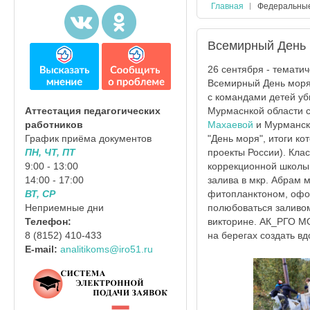
Главная
Федеральны
Всемирный День
26 сентября - темати
Всемирный День моря 
с командами детей уб
Мурмаснкой области 
Аттестация педагогических
Махаевой
и Мурмански
работников
"День моря", итоги к
График приёма документов
проекты России). Кла
ПН, ЧТ, ПТ
коррекционной школы
9:00 - 13:00
залива в мкр. Абрам 
14:00 - 17:00
фитопланктоном, офо
ВТ, СР
полюбоваться заливом
Неприемные дни
викторине. АК_РГО МО
Телефон:
на берегах создать в
8 (8152) 410-433
E-mail:
analitikoms@iro51.ru