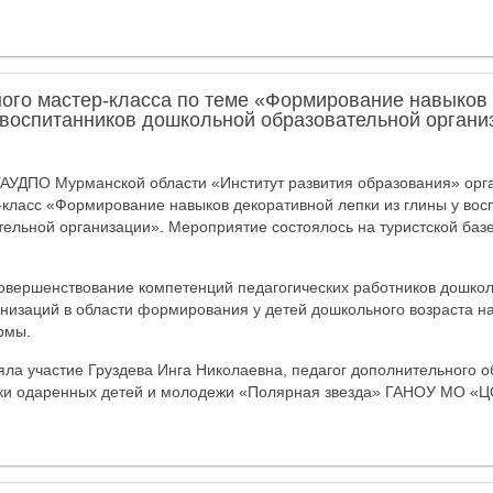
ного мастер-класса по теме «Формирование навыков
у воспитанников дошкольной образовательной органи
ГАУДПО Мурманской области «Институт развития образования» орг
класс «Формирование навыков декоративной лепки из глины у вос
ельной организации». Мероприятие состоялось на туристской базе 
овершенствование компетенций педагогических работников дошко
низаций в области формирования у детей дошкольного возраста на
рмы.
яла участие Груздева Инга Николаевна, педагог дополнительного 
ки одаренных детей и молодежи «Полярная звезда» ГАНОУ МО «Ц