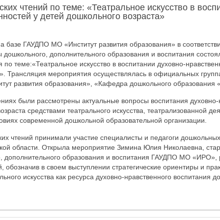
ских чтений по теме: «Театральное искусство в восп
нностей у детей дошкольного возраста»
на базе ГАУДПО МО «Институт развития образования» в соответств
 дошкольного, дополнительного образования и воспитания состоя
я по теме:«Театральное искусство в воспитании духовно-нравствен
». Трансляция мероприятия осуществлялась в официальных группа
тут развития образования», «Кафедра дошкольного образования 
ениях были рассмотрены актуальные вопросы воспитания духовно-
возраста средствами театрального искусства, театрализованной дея
ловиях современной дошкольной образовательной организации.
ких чтений принимали участие специалисты и педагоги дошкольны
кой области. Открыла мероприятие Зимина Юлия Николаевна, ста
, дополнительного образования и воспитания ГАУДПО МО «ИРО», 
й, обозначив в своем выступлении стратегические ориентиры и пра
льного искусства как ресурса духовно-нравственного воспитания д