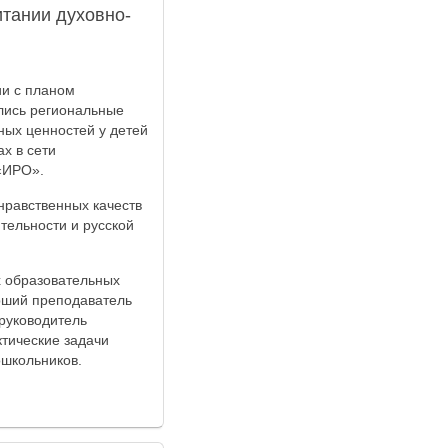
итании духовно-
ии с планом
лись региональные
ных ценностей у детей
х в сети
«ИРО».
нравственных качеств
тельности и русской
х образовательных
рший преподаватель
руководитель
ктические задачи
ошкольников.