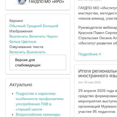
ГАУДПО МО «Институт
мастерства, методист
членов команд, участ
Кернинг
Обычный
Средний
Большой
Руководители вебинар
Изображения
Краснов Павел Сергее
Выключить
Включить
Черно-
Стрельская Оксана А
белые
Цветные
«Институт развития о
Озвучивание текста
Включить
Выключить
Подробнее
Версия для
слабовидящих
Итоги региональн
иностранного яз
вкл.
05 мая 2026
.
Актуально
29 апреля 2026 года 
Подростки и наркотики:
средство формировани
особенности профилактики
мероприятия выступи
употребления ПАВ в
организаций Мурманск
старшей школе
участие 95 педагогов.
Всероссийские семинары