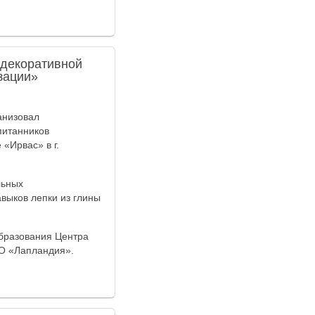
 декоративной
зации»
анизовал
питанников
«Ирвас» в г.
льных
выков лепки из глины
образования Центра
О «Лапландия».