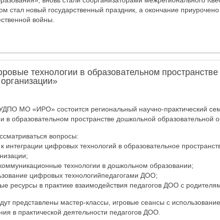
бразования», вновь стали соорганизаторами межрегионального Кв
том стал новый государственный праздник, а окончание приурочено
ственной войны.
ровые технологии в образовательном пространстве
 организации»
АУДПО МО «ИРО» состоится региональный научно-практический сем
 в образовательном пространстве дошкольной образовательной о
ссматриваться вопросы:
 к интеграции цифровых технологий в образовательное пространс
низации;
коммуникационные технологии в дошкольном образовании;
льзование цифровых технологийпедагогами ДОО;
ые ресурсы в практике взаимодействия педагогов ДОО с родителям
дут представлены мастер-классы, игровые сеансы с использование
ия в практической деятельности педагогов ДОО.