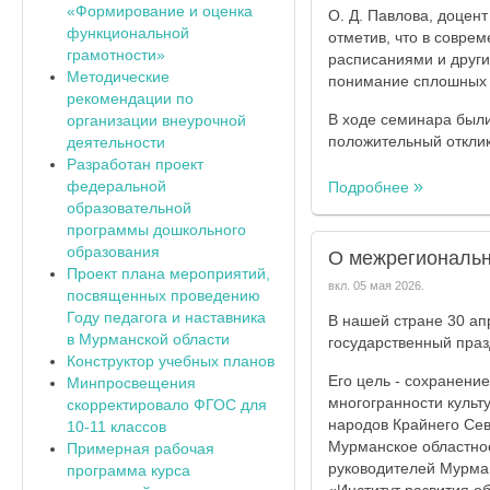
«Формирование и оценка
О. Д. Павлова, доцент
функциональной
отметив, что в совр
грамотности»
расписаниями и друг
Методические
понимание сплошных 
рекомендации по
В ходе семинара были
организации внеурочной
положительный отклик
деятельности
Разработан проект
федеральной
Подробнее
образовательной
программы дошкольного
образования
О межрегиональн
Проект плана мероприятий,
вкл.
05 мая 2026
.
посвященных проведению
Году педагога и наставника
В нашей стране 30 ап
в Мурманской области
государственный праз
Конструктор учебных планов
Его цель - сохранени
Минпросвещения
многогранности культ
скорректировало ФГОС для
народов Крайнего Сев
10-11 классов
Мурманское областно
Примерная рабочая
руководителей Мурман
программа курса