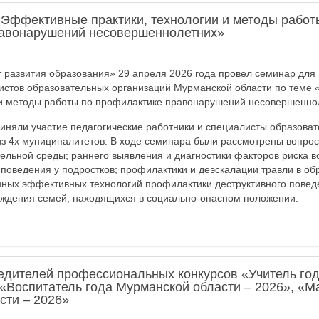
«Эффективные практики, технологии и методы работ
авонарушений несовершеннолетних»
развития образования» 29 апреля 2026 года провел семинар для 
листов образовательных организаций Мурманской области по теме
 и методы работы по профилактике правонарушений несовершенно
иняли участие педагогические работники и специалисты образова
з 4х муниципалитетов. В ходе семинара были рассмотрены вопро
ельной среды; раннего выявления и диагностики факторов риска в
 поведения у подростков; профилактики и деэскалации травли в об
ных эффективных технологий профилактики деструктивного повед
ождения семей, находящихся в социально-опасном положении.
едителей профессиональных конкурсов «Учитель го
 «Воспитатель года Мурманской области – 2026», «М
сти – 2026»