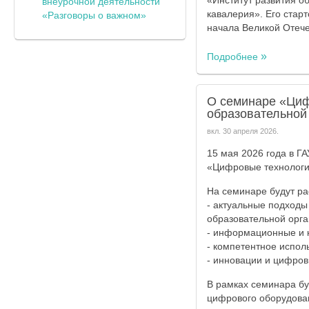
«Институт развития о
внеурочной деятельности
кавалерия». Его стар
«Разговоры о важном»
начала Великой Отече
Подробнее
О семинаре «Циф
образовательной
вкл.
30 апреля 2026
.
15 мая 2026 года в Г
«Цифровые технологии
На семинаре будут ра
- актуальные подходы
образовательной орга
- информационные и 
- компетентное испо
- инновации и цифров
В рамках семинара бу
цифрового оборудован