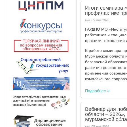
Итоги семинара 
профилактике пр
вкл.
05 мая 2026
.
ГАУДПО МО «Институт 
работников и специа
практики, технологии
В работе семинара пр
Мурманской области и
безопасной образоват
развития девиантного
применения современ
комплексного сопров
Подробнее
Вебинар для поб
области – 2026»,
Мурманской обла
вкл.
05 мая 2026
.