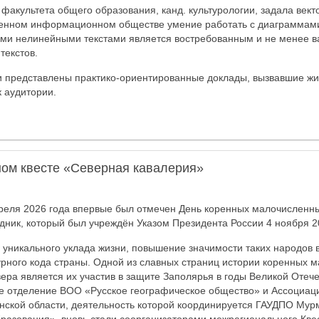
 факультета общего образования, канд. культурологии, задала век
еменном информационном обществе умение работать с диаграммам
ими нелинейными текстами является востребованным и не менее 
текстов.
 представлены практико-ориентированные доклады, вызвавшие жи
 аудитории.
ом квесте «Северная кавалерия»
реля 2026 года впервые был отмечен День коренных малочисленн
дник, который был учреждён Указом Президента России 4 ноября 2
е уникального уклада жизни, повышение значимости таких народов 
урного кода страны. Одной из славных страниц истории коренных 
ера является их участив в защите Заполярья в годы Великой Отеч
е отделение ВОО «Русское географическое общество» и Ассоциац
ской области, деятельность которой координируется ГАУДПО Мур