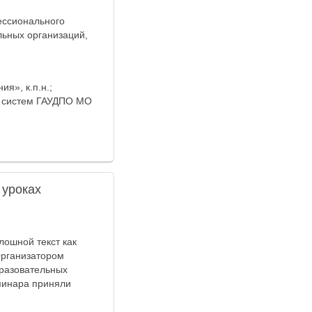
ессионального
льных организаций,
я», к.п.н.;
х систем ГАУДПО МО
 уроках
ошной текст как
Организатором
разовательных
минара приняли