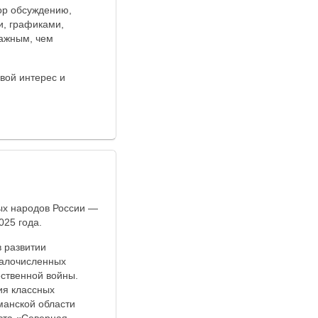
тор обсуждению,
и, графиками,
важным, чем
вой интерес и
ых народов России —
025 года.
в развитии
малочисленных
ественной войны.
ия классных
манской области