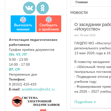
Главная
Новости
О заседании раб
«Искусство»
вкл.
08 мая 2026
.
Аттестация педагогических
ГАУДПО МО «Институт 
работников
регионального учебно
График приёма документов
13 мая 2026 года в 16
ПН, ЧТ, ПТ
9:00 - 13:00
В повестку заседания
14:00 - 17:00
- «Школьный театр ка
ВТ, СР
театральных постанов
Неприемные дни
- Подведение итогов 
Телефон:
учебном году;
8 (8152) 410-433
- Формирование прим
E-mail:
analitikoms@iro51.ru
на 2026 – 2027 учебны
Подробнее