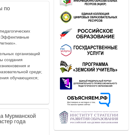
ы по
педагогических
 «Эффективные
летних».
тельных организаций
сы создания
озникновения и
разовательной среде;
ения обучающихся;
да Мурманской
астер года