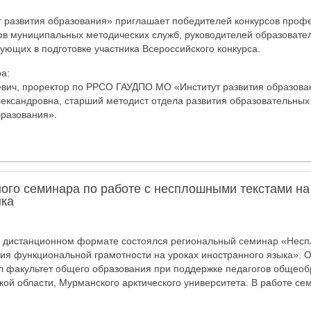
 развития образования» приглашает победителей конкурсов проф
ов муниципальных методических служб, руководителей образовате
вующих в подготовке участника Всероссийского конкурса.
а:
вич, проректор по РРСО ГАУДПО МО «Институт развития образовани
лександровна, старший методист отдела развития образовательны
бразования».
ого семинара по работе с несплошными текстами на
ыка
в дистанционном формате состоялся региональный семинар «Неспл
я функциональной грамотности на уроках иностранного языка». 
л факультет общего образования при поддержке педагогов общеоб
ой области, Мурманского арктического университета. В работе се