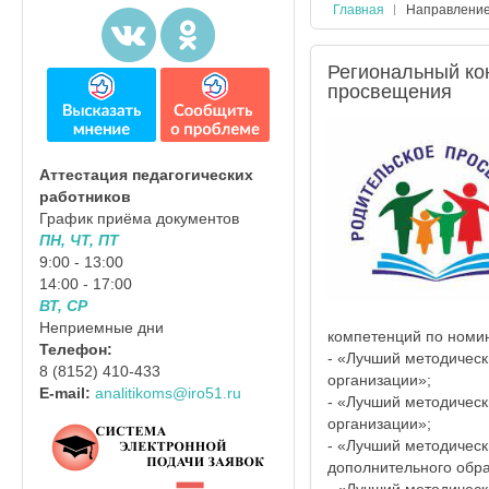
Главная
Направлени
Региональный ко
просвещения
Аттестация педагогических
работников
График приёма документов
ПН, ЧТ, ПТ
9:00 - 13:00
14:00 - 17:00
ВТ, СР
Неприемные дни
компетенций по номи
Телефон:
- «Лучший методическ
8 (8152) 410-433
организации»;
E-mail:
analitikoms@iro51.ru
- «Лучший методическ
организации»;
- «Лучший методическ
дополнительного обра