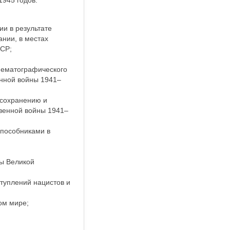
1945 годов.
ии в результате
ании, в местах
ССР;
инематографического
енной войны 1941–
 сохранению и
твенной войны 1941–
 пособниками в
ды Великой
туплений нацистов и
ом мире;