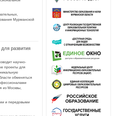
ссиональной
вательных,
зования Мурманской
 для развития
оводит научно-
ые проекты для
уникальную
бласти обменяться
профессионалами
я из Москвы,
ями и передовыми