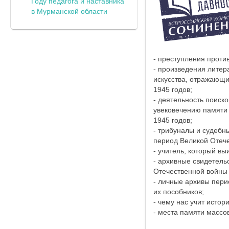
Году педагога и наставника
в Мурманской области
- преступления проти
- произведения литер
искусства, отражающи
1945 годов;
- деятельность поиск
увековечению памяти 
1945 годов;
- трибуналы и судебн
период Великой Отече
- учитель, который вы
- архивные свидетель
Отечественной войны 
- личные архивы пери
их пособников;
- чему нас учит исто
- места памяти массо