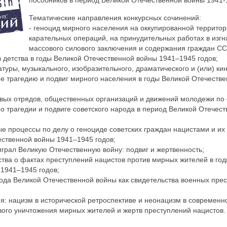
пособников в период Великой Отечественной войны 1941-
Тематические направления конкурсных сочинений:
- геноцид мирного населения на оккупированной территор
карательных операций, на принудительных работах в изгн
массового силового заключения и содержания граждан С
в детства в годы Великой Отечественной войны 1941–1945 годов;
атуры, музыкального, изобразительного, драматического и (или) к
е трагедию и подвиг мирного населения в годы Великой Отечеств
овых отрядов, общественных организаций и движений молодежи по
о трагедии и подвиге советского народа в период Великой Отечес
ые процессы по делу о геноциде советских граждан нацистами и их
ственной войны 1941–1945 годов;
играл Великую Отечественную войну: подвиг и жертвенность;
ства о фактах преступлений нацистов против мирных жителей в го
1941–1945 годов;
ода Великой Отечественной войны как свидетельства военных прес
рия: нацизм в исторической ретроспективе и неонацизм в современн
вого уничтожения мирных жителей и жертв преступлений нацистов.