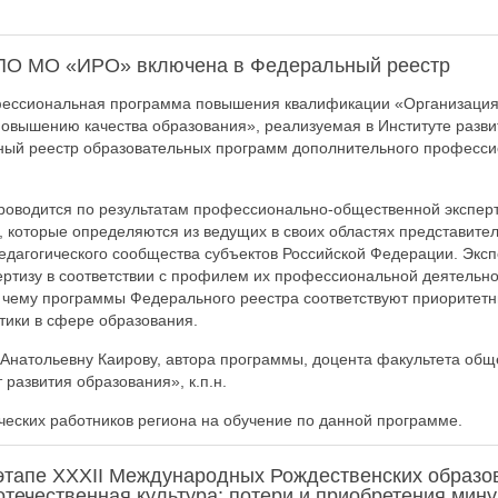
ПО МО «ИРО» включена в Федеральный реестр
ессиональная программа повышения квалификации «Организация 
повышению качества образования», реализуемая в Институте разви
ный реестр образовательных программ дополнительного професси
роводится по результатам профессионально-общественной эксперт
, которые определяются из ведущих в своих областях представите
дагогического сообщества субъектов Российской Федерации. Эксп
ртизу в соответствии с профилем их профессиональной деятельн
я чему программы Федерального реестра соответствуют приорите
тики в сфере образования.
натольевну Каирову, автора программы, доцента факультета общ
развития образования», к.п.н.
еских работников региона на обучение по данной программе.
этапе ХХХII Международных Рождественских образо
течественная культура: потери и приобретения мину