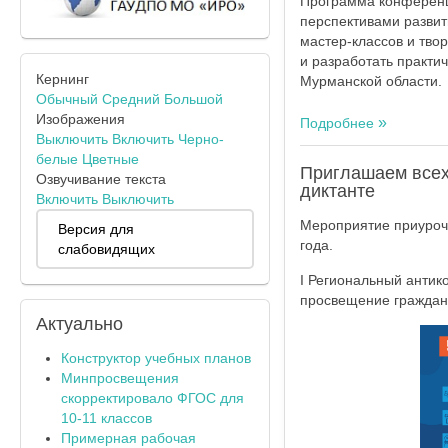
Программа конференц
перспективами развит
мастер-классов и тво
и разработать практи
Кернинг
Мурманской области.
Обычный
Средний
Большой
Изображения
Подробнее
Выключить
Включить
Черно-
белые
Цветные
Приглашаем всех
Озвучивание текста
диктанте
Включить
Выключить
Мероприятие приуроче
Версия для
года.
слабовидящих
I Региональный антик
просвещение граждан 
Актуально
Конструктор учебных планов
Минпросвещения
скорректировало ФГОС для
10-11 классов
Примерная рабочая