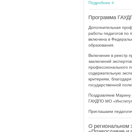
Подробнее
Программа ГАУД
Дополнительная проф
работы педагогов по 
включена в Федераль
образования.
Включение в реестр п
заключений экспертов
профессионального пе
содержательную экспе
критериям, благодар
государственной поли
Поздравляем Марину А
ГАУДПО МО «Институт 
Приглашаем педагогич
О региональном 
«Православие и о