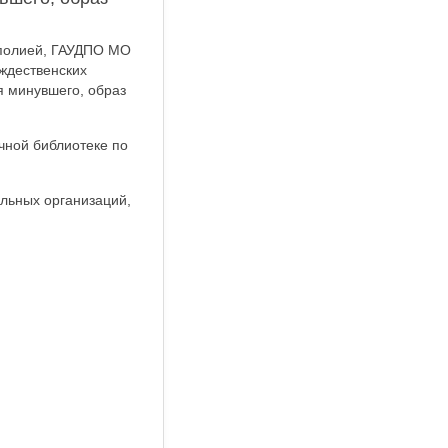
ополией, ГАУДПО МО
ждественских
я минувшего, образ
чной библиотеке по
льных организаций,