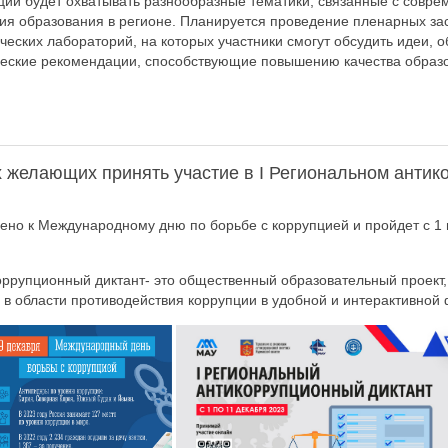
ии будет охватывать разнообразные тематики, связанные с совр
ия образования в регионе. Планируется проведение пленарных зас
рческих лабораторий, на которых участники смогут обсудить идеи,
ческие рекомендации, способствующие повышению качества образо
 желающих принять участие в I Региональном антик
но к Международному дню по борьбе с коррупцией и пройдет с 1 
оррупционный диктант- это общественный образовательный проект
в области противодействия коррупции в удобной и интерактивной