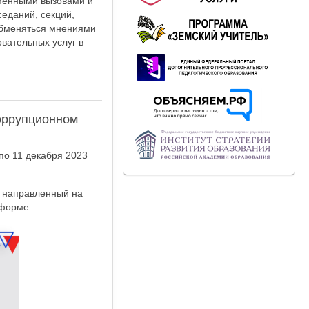
еменными вызовами и
еданий, секций,
 обменяться мнениями
вательных услуг в
оррупционном
по 11 декабря 2023
, направленный на
 форме.