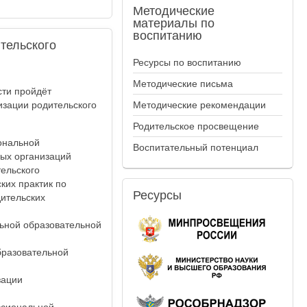
Методические
материалы по
воспитанию
тельского
Ресурсы по воспитанию
Методические письма
сти пройдёт
изации родительского
Методические рекомендации
Родительское просвещение
ональной
Воспитательный потенциал
ных организаций
ельского
ких практик по
Ресурсы
дительских
льной образовательной
бразовательной
зации