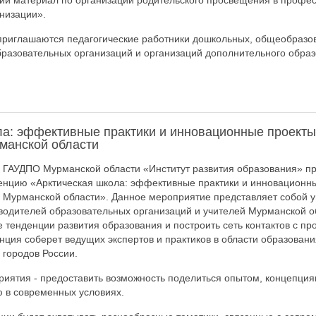
ий материал по организации родительского просвещения в профе
низации».
 приглашаются педагогические работники дошкольных, общеобразо
разовательных организаций и организаций дополнительного обра
ла: эффективные практики и инновационные проекты
манской области
а ГАУДПО Мурманской области «Институт развития образования» пр
енцию «Арктическая школа: эффективные практики и инновационн
 Мурманской области». Данное мероприятие представляет собой 
водителей образовательных организаций и учителей Мурманской о
е тенденции развития образования и построить сеть контактов с 
нция соберет ведущих экспертов и практиков в области образовани
 городов России.
иятия - предоставить возможность поделиться опытом, концепци
 в современных условиях.