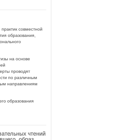
практик совместной
тия образования,
онального
изы на основе
лей
ерты проводят
ости по различным
тным направлениям
его образования
вательных чтений
вшего, образ