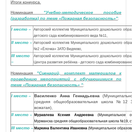
Итоги конкурса.
Номинация
"Учебно-методическое пособие
(разработка) по теме «Пожарная безопасность»"
:
I место –
Авторский коллектив Муниципального дошкольного обра
детского сада комбинированного вида №11,
I
I
место –
Авторский коллектив Муниципального дошкольного обра
№2 «Ёлочка» ЗАТО Видяево,
I
I
I
место
Авторский коллектив Муниципального дошкольного обра
–
Центра развития ребёнка - детского сада комбинированн
Номинация
"Сценарий, комплект материалов к
проведению мероприятий с обучающимися по
теме «Пожарная безопасность» "
:
I место –
Василенко Анна Геннадьевна
(Муниципально
средняя общеобразовательная школа №12 З
вожатая),
I
I
место –
Муравлева Ксения Андреевна
(Муниципальное об
Мурманска средняя общеобразовательная школа №19, с
I
I
I
место –
Маркина Валентина Ивановна
(Муниципальное образов