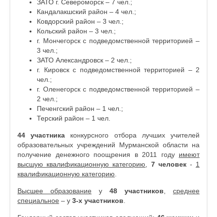
ЗАТО г. Североморск – 7 чел.;
Кандалакшский район – 4 чел.;
Ковдорский район – 3 чел.;
Кольский район – 3 чел.;
г. Мончегорск с подведомственной территорией –
3 чел.;
ЗАТО Александровск – 2 чел.;
г. Кировск с подведомственной территорией – 2
чел.;
г. Оленегорск с подведомственной территорией –
2 чел.;
Печенгский район – 1 чел.;
Терский район – 1 чел.
44 участника
конкурсного отбора лучших учителей
образовательных учреждений Мурманской области на
получение денежного поощрения в 2011 году
имеют
высшую квалификационную категорию
,
7 человек
-
1
квалификационную категорию
.
Высшее образование
у
48 участников
,
среднее
специальное
– у
3-х участников
.