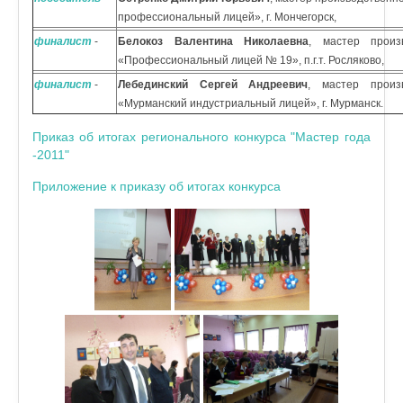
профессиональный лицей», г. Мончегорск,
финалист
-
Белокоз Валентина Николаевна
,
мастер прои
«Профессиональный лицей № 19», п.г.т. Росляково,
финалист
-
Лебединский Сергей Андреевич
, мастер произ
«Мурманский индустриальный лицей», г. Мурманск.
Приказ об итогах регионального конкурса "Мастер года
-2011"
Приложение к приказу об итогах конкурса