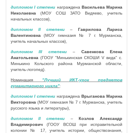
дипломом I степени
награждена
Васильева Марина
Николаевна
(МОУ СОШ ЗАТО Видяево, учитель
начальных классов),
дипломом II степени
–
Гаврилова Лариса
Валентиновна
(МОУ гимназия № 7 г. Мурманска,
учитель начальных классов),
дипломом III степени
–
Савенкова Елена
Анатольевна
(ГООУ "Минькинская СКОШИ V вида" с.
Минькино Кольского района Мурманской области,
учитель-логопед).
Номинация
"Лучший ИКТ-урок предметов
гуманитарного цикла"
:
дипломом I степени
награждена
Врыганова Марина
Викторовна
(МОУ гимназия № 7 г. Мурманска, учитель
русского языка и литературы),
дипломом II степени
–
Козлов Александр
Владимирович
(ГООУ ВСОШ при исправительной
колонии № 17, учитель истории, обществознания,