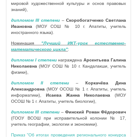
мировой художественной культуры и основ правовых
знаний),
дипломом III степени
–
Скоробогатченко Светлана
Ивановна
(МОУ СОШ № 10 г. Апатиты, учитель
иностранного языка).
Номинация
"Лучший ИКТ-урок естественно-
математического цикла"
:
дипломом I степени
награждена
Арсентьева Галина
Николаевна
(МОУ СОШ № 10 г. Кандалакши, учитель
физики),
дипломом II степени
–
Коркачёва Дина
Александровна
(МОУ ОСОШ № 1 г. Апатиты, учитель
информатики),
Исаева Жанна Николаевна
(МОУ
ОСОШ № 1 г. Апатиты, учитель биологии),
дипломом III степени
–
Финский Роман Фёдорович
(ГООУ ВСОШ при исправительной колонии № 17,
учитель географии, экологии и экономики).
Приказ "Об итогах проведения регионального конкурса