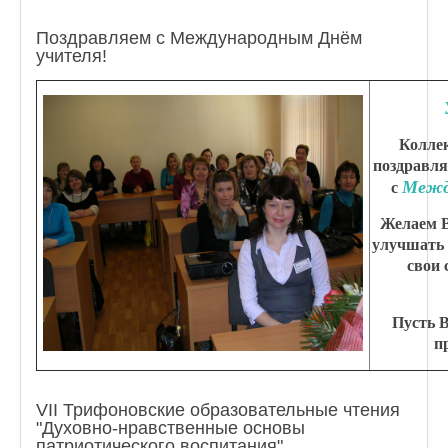
Поздравляем с Международным Днём
учителя!
Колле
поздравля
Межд
с
Желаем В
улучшать 
свои
Пусть В
п
VII Трифоновские образовательные чтения
"Духовно-нравственные основы
патриотического воспитания"