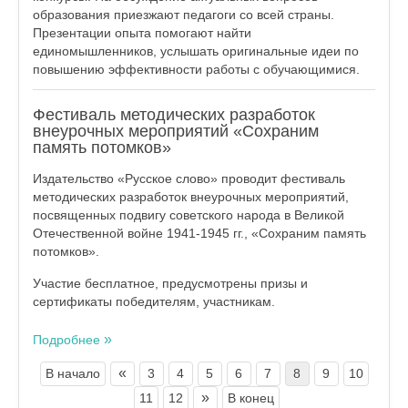
образования приезжают педагоги со всей страны.
Презентации опыта помогают найти
единомышленников, услышать оригинальные идеи по
повышению эффективности работы с обучающимися.
Фестиваль методических разработок
внеурочных мероприятий «Сохраним
память потомков»
Издательство «Русское слово» проводит фестиваль
методических разработок внеурочных мероприятий,
посвященных подвигу советского народа в Великой
Отечественной войне 1941-1945 гг., «Сохраним память
потомков».
Участие бесплатное, предусмотрены призы и
сертификаты победителям, участникам.
Подробнее
«
В начало
3
4
5
6
7
8
9
10
»
11
12
В конец