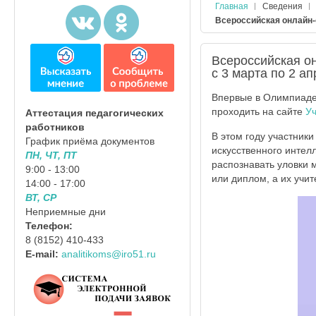
Главная
Сведения
Всероссийская онлайн-
Всероссийская о
с 3 марта по 2 а
Впервые в Олимпиаде с
проходить на сайте
Уч
Аттестация педагогических
работников
В этом году участник
График приёма документов
искусственного интелл
ПН, ЧТ, ПТ
распознавать уловки м
9:00 - 13:00
или диплом, а их учи
14:00 - 17:00
ВТ, СР
Неприемные дни
Телефон:
8 (8152) 410-433
E-mail:
analitikoms@iro51.ru