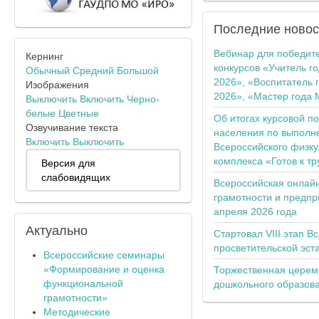
Последние
новос
Вебинар для победит
Кернинг
конкурсов «Учитель г
Обычный
Средний
Большой
2026», «Воспитатель 
Изображения
2026», «Мастер года 
Выключить
Включить
Черно-
белые
Цветные
Об итогах курсовой п
Озвучивание текста
населения по выполн
Включить
Выключить
Всероссийского физку
комплекса «Готов к тр
Версия для
слабовидящих
Всероссийская онлай
грамотности и предпр
апреля 2026 года
Актуально
Стартовал VIII этап В
просветительской эс
Всероссийские семинары
«Формирование и оценка
Торжественная церем
функциональной
дошкольного образов
грамотности»
Методические