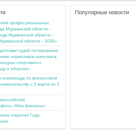
ти
Популярные
новости
елей профессиональных
ода Мурманской области –
года Мурманской области –
Мурманской области – 2026»
одготовки судей тестирования
ению нормативов комплекса
льтурно-спортивного
уду и обороне»
н-олимпиада по финансовой
инимательству с 3 марта по 2
сероссийской
тафеты «Мои финансы»
ония открытия Года
ания