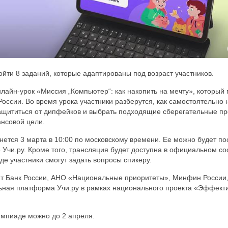
ойти 8 заданий, которые адаптированы под возраст участников.
лайн-урок «Миссия „Компьютер“: как накопить на мечту», который
оссии. Во время урока участники разберутся, как самостоятельно 
защититься от дипфейков и выбрать подходящие сберегательные пр
нсовой цели.
нется 3 марта в 10:00 по московскому времени. Ее можно будет п
 Учи.ру. Кроме того, трансляция будет доступна в официальном с
 где участники смогут задать вопросы спикеру.
т Банк России, АНО «Национальные приоритеты», Минфин России
ьная платформа Учи.ру в рамках национального проекта «Эффекти
импиаде можно до 2 апреля.