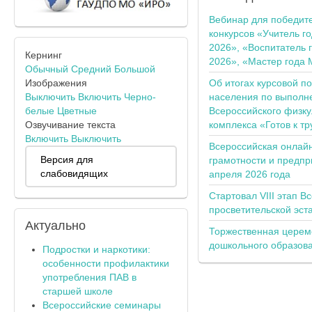
Вебинар для победит
конкурсов «Учитель г
2026», «Воспитатель 
Кернинг
2026», «Мастер года 
Обычный
Средний
Большой
Об итогах курсовой п
Изображения
населения по выполн
Выключить
Включить
Черно-
Всероссийского физку
белые
Цветные
комплекса «Готов к тр
Озвучивание текста
Включить
Выключить
Всероссийская онлай
Версия для
грамотности и предпр
слабовидящих
апреля 2026 года
Стартовал VIII этап В
просветительской эс
Актуально
Торжественная церем
дошкольного образов
Подростки и наркотики:
особенности профилактики
употребления ПАВ в
старшей школе
Всероссийские семинары