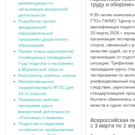
рекомендации по
труду и обороне»
организации внеурочной
К 95-летию комплекса
деятельности
ГТО» ГАУМО "Центр с
Разработан проект
квалификации педагог
федеральной
20 марта 2026 г. изу
образовательной
организации тестиров
программы дошкольного
спорта, связанный с 
образования
качестве судей, но и 
Проект плана мероприятий,
организации от подго
посвященных проведению
ситуации. Трефилова 
Году педагога и наставника
прошедшие курсы стал
в Мурманской области
тестирования по выпо
Конструктор учебных планов
унифицированный подх
Минпросвещения
следствие, укреплени
скорректировало ФГОС для
стандартизацией проц
10-11 классов
Коллеги обменялись о
Примерная рабочая
качеств и сдаче тесто
программа курса
внеурочной деятельности
«Разговоры о важном»
Всероссийская о
Подростки и наркотики:
с 3 марта по 2 а
особенности профилактики