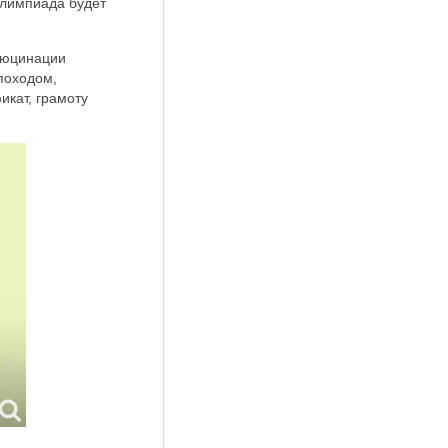
 Олимпиада будет
ллюцинации
 походом,
икат, грамоту