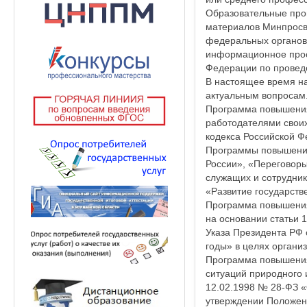
Образовательные про
материалов Минпросв
федеральных органов 
информационное прос
Федерации по проведе
В настоящее время н
актуальным вопросам
Программа повышения
работодателями своих
кодекса Российской Ф
Программы повышения
России», «Переговор
служащих и сотруднико
«Развитие государств
Программа повышения
на основании статьи 
Указа Президента РФ 
годы» в целях органи
Программа повышения
ситуаций природного 
12.02.1998 № 28-ФЗ «
утверждении Положени