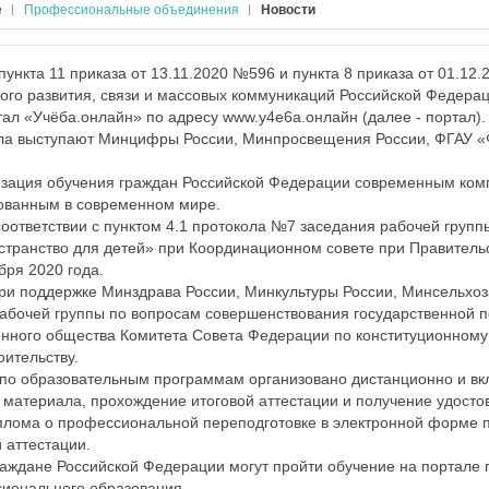
е
Профессиональные объединения
Новости
ункта 11 приказа от 13.11.2020 №596 и пункта 8 приказа от 01.12
го развития, связи и массовых коммуникаций Российской Федерац
ал «Учёба.онлайн» по адресу www.y4e6a.онлайн (далее - портал).
ла выступают Минцифры России, Минпросвещения России, ФГАУ 
низация обучения граждан Российской Федерации современным ком
бованным в современном мире.
соответствии с пунктом 4.1 протокола №7 заседания рабочей груп
транство для детей» при Координационном совете при Правительс
бря 2020 года.
ри поддержке Минздрава России, Минкультуры России, Минсельхоз
абочей группы по вопросам совершенствования государственной п
ного общества Комитета Совета Федерации по конституционному 
оительству.
 по образовательным программам организовано дистанционно и вк
 материала, прохождение итоговой аттестации и получение удост
плома о профессиональной переподготовке в электронной форме 
 аттестации.
аждане Российской Федерации могут пройти обучение на портале 
ионального образования.