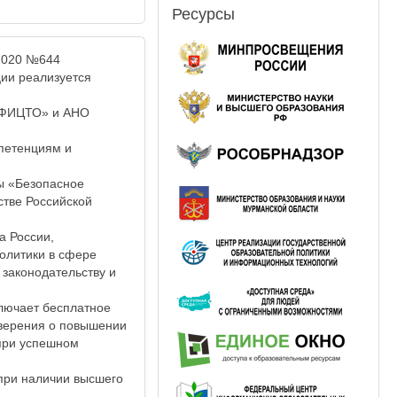
Ресурсы
.2020 №644
ии реализуется
«ФИЦТО» и АНО
петенциям и
пы «Безопасное
тве Российской
а России,
олитики в сфере
законодательству и
лючает бесплатное
оверения о повышении
при успешном
при наличии высшего