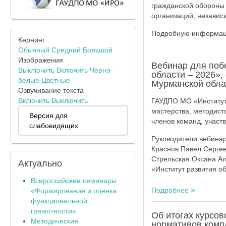
гражданской обороны 
организаций, независ
Подробную информаци
Кернинг
Обычный
Средний
Большой
Изображения
Вебинар для поб
Выключить
Включить
Черно-
области – 2026»,
белые
Цветные
Мурманской обла
Озвучивание текста
Включить
Выключить
ГАУДПО МО «Институт
мастерства, методист
Версия для
членов команд, участ
слабовидящих
Руководители вебинар
Краснов Павел Сергее
Стрельская Оксана А
Актуально
«Институт развития о
Всероссийские семинары
Подробнее
«Формирование и оценка
функциональной
грамотности»
Об итогах курсо
Методические
нормативов компл