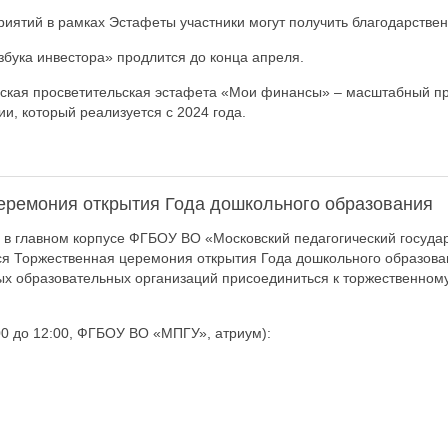
иятий в рамках Эстафеты участники могут получить благодарствен
збука инвестора» продлится до конца апреля.
ская просветительская эстафета «Мои финансы» – масштабный пр
и, который реализуется с 2024 года.
еремония открытия Года дошкольного образования
 в главном корпусе ФГБОУ ВО «Московский педагогический госуда
тся Торжественная церемония открытия Года дошкольного образов
х образовательных организаций присоединиться к торжественном
:00 до 12:00, ФГБОУ ВО «МПГУ», атриум):