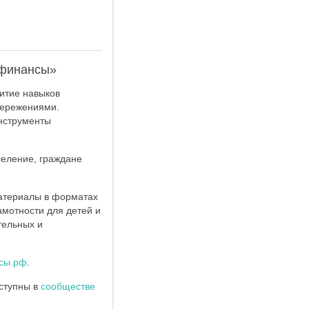
 финансы»
витие навыков
бережениями.
инструменты
селение, граждане
атериалы в форматах
амотности для детей и
тельных и
сы.рф
.
ступны в
сообществе