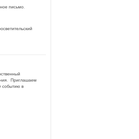
ное письмо.
осветительский
рственный
ания. Приглашаем
у событию в