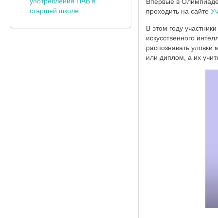
употребления ПАВ в
Впервые в Олимпиаде с
старшей школе
проходить на сайте
Уч
В этом году участник
искусственного интелл
распознавать уловки м
или диплом, а их учи