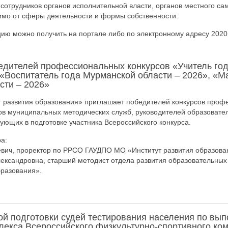
сотрудников органов исполнительной власти, органов местного са
имо от сферы деятельности и формы собственности.
ю можно получить на портале либо по электронному адресу 202
едителей профессиональных конкурсов «Учитель го
 «Воспитатель года Мурманской области – 2026», «М
сти – 2026»
 развития образования» приглашает победителей конкурсов проф
ов муниципальных методических служб, руководителей образовате
вующих в подготовке участника Всероссийского конкурса.
а:
вич, проректор по РРСО ГАУДПО МО «Институт развития образовани
лександровна, старший методист отдела развития образовательны
бразования».
вой подготовки судей тестирования населения по вы
екса Всероссийского физкультурно-спортивного ком