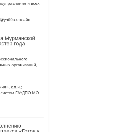
моуправления и всех
0@учёба.онлайн
да Мурманской
астер года
ессионального
льных организаций,
я», к.п.н.;
х систем ГАУДПО МО
полнению
плекса «Готов к