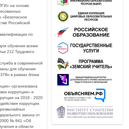
ГИ» на основе
ресованных
ы «Безопасное
тве Российской
 квалификации по
для обучения всеми
тьи 212 Трудового
служба в современной
ваны для обучения
 378н в рамках блока
пции» организована
твии коррупции» и
рупции на 2018 - 2020
одействия коррупции.
чрезвычайных
дерального закона от
.2000 № 841 «Об
учения в области