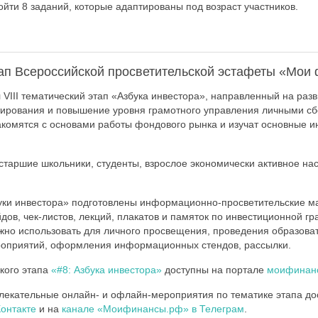
ойти 8 заданий, которые адаптированы под возраст участников.
этап Всероссийской просветительской эстафеты «Мои
 VIII тематический этап «Азбука инвестора», направленный на раз
тирования и повышение уровня грамотного управления личными с
акомятся с основами работы фондового рынка и изучат основные 
старшие школьники, студенты, взрослое экономически активное на
уки инвестора» подготовлены информационно-просветительские м
йдов, чек-листов, лекций, плакатов и памяток по инвестиционной гр
жно использовать для личного просвещения, проведения образова
приятий, оформления информационных стендов, рассылки.
кого этапа
«#8: Азбука инвестора»
доступны на портале
моифинан
екательные онлайн- и офлайн-мероприятия по тематике этапа до
онтакте
и на
канале «Моифинансы.рф» в Телеграм
.