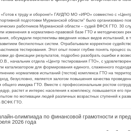
 «Готов к труду и обороне!» ГАУДПО МО «ИРО» совместно с «Цент
портивной подготовки Мурманской области" было организовано п
ических работников Мурманской области – судей ВФСК ГТО. 30 слу
чали изменения в нормативно-правовой базе ГТО и методических р
ания, обсуждали перспективы введения новых видов испытаний, в т
развитием беспилотных систем. Отрабатывали корректное судейство
участников тестирования. Этот опыт помог глубже понять процесс о
товки до фиксации результатов, подробно разобрать ошибки и воз
О.В., начальник отдела «Центр тестирования ГТО», с удовлетворен
и катализатором для формирования единого, слаженного подхода
лнению нормативов испытаний (тестов) комплекса ГТО на территор
од, безусловно, является залогом повышения качества проведени
я общего имиджа ГТО. Вместе с профессиональным ростом сотруд
едур, растет и интерес населения к комплексу, повышается его пр
пытом по мотивации людей различных возрастных ступеней к раз
в ВСФК ГТО.
нлайн-олимпиада по финансовой грамотности и пре
преля 2026 года