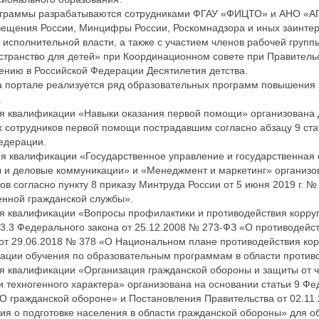
граммы разрабатываются сотрудниками ФГАУ «ФИЦТО» и АНО «АП
ещения России, Минцифры России, Роскомнадзора и иных заинте
исполнительной власти, а также с участием членов рабочей групп
транство для детей» при Координационном совете при Правительс
нию в Российской Федерации Десятилетия детства.
а портале реализуется ряд образовательных программ повышения
.
 квалификации «Навыки оказания первой помощи» организована 
 сотрудников первой помощи пострадавшим согласно абзацу 9 ста
едерации.
 квалификации «Государственное управление и государственная 
ы и деловые коммуникации» и «Менеджмент и маркетинг» организо
в согласно пункту 8 приказу Минтруда России от 5 июня 2019 г. №
енной гражданской службы».
 квалификации «Вопросы профилактики и противодействия корру
13.3 Федерального закона от 25.12.2008 № 273-ФЗ «О противодейс
от 29.06.2018 № 378 «О Национальном плане противодействия кор
зации обучения по образовательным программам в области против
 квалификации «Организация гражданской обороны и защиты от 
и техногенного характера» организована на основании статьи 9 Фе
О гражданской обороне» и Постановления Правительства от 02.11
я о подготовке населения в области гражданской обороны» для об