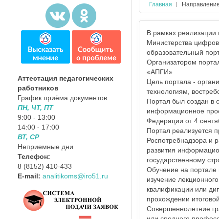
Главная
Направлени
В рамках реализации п
Министерства цифрово
образовательный порт
Организатором порта
«АПГИ»
Аттестация педагогических
Цель портала - орга
работников
технологиям, востре
График приёма документов
Портал был создан в 
ПН, ЧТ, ПТ
информационное прос
9:00 - 13:00
Федерации от 4 сентя
14:00 - 17:00
Портал реализуется п
ВТ, СР
Роспотребнадзора и р
Неприемные дни
развития информацион
Телефон:
государственному стр
8 (8152) 410-433
Обучение на портале
E-mail:
analitikoms@iro51.ru
изучение лекционного
квалификации или ди
прохождении итоговой
Совершеннолетние гр
или среднего професс