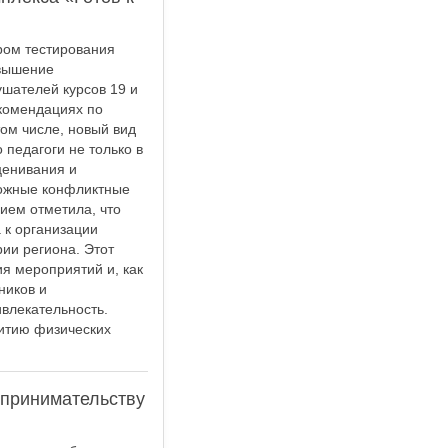
ром тестирования
овышение
шателей курсов 19 и
екомендациях по
ом числе, новый вид
 педагоги не только в
ценивания и
можные конфликтные
ием отметила, что
 к организации
ии региона. Этот
я мероприятий и, как
ников и
ивлекательность.
витию физических
дпринимательству