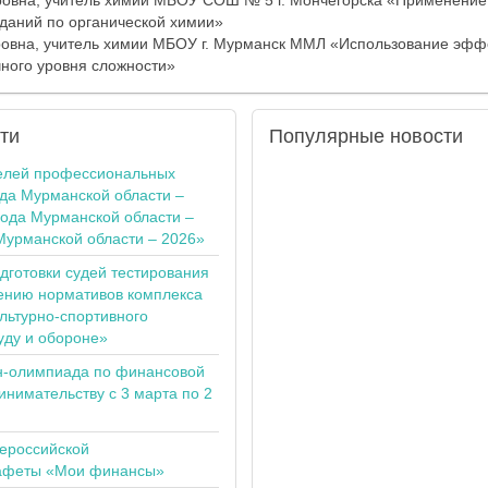
ровна, учитель химии МБОУ СОШ № 5 г. Мончегорска «Применение
даний по органической химии»
вна, учитель химии МБОУ г. Мурманск ММЛ «Использование эфф
ного уровня сложности»
ти
Популярные
новости
елей профессиональных
ода Мурманской области –
года Мурманской области –
Мурманской области – 2026»
одготовки судей тестирования
ению нормативов комплекса
льтурно-спортивного
уду и обороне»
н-олимпиада по финансовой
инимательству с 3 марта по 2
сероссийской
тафеты «Мои финансы»