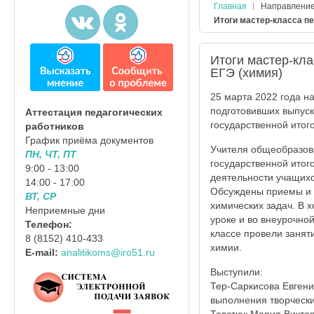
Главная
Направлени
Итоги мастер-класса п
Итоги мастер-кл
ЕГЭ (химия)
25 марта 2022 года н
подготовивших выпуск
Аттестация педагогических
государственной итог
работников
График приёма документов
Учителя общеобразова
ПН, ЧТ, ПТ
государственной итог
9:00 - 13:00
деятельности учащихс
14:00 - 17:00
Обсуждены приемы и 
ВТ, СР
химических задач. В 
Неприемные дни
уроке и во внеурочно
Телефон:
классе провели занят
8 (8152) 410-433
химии.
E-mail:
analitikoms@iro51.ru
Выступили:
Тер-Саркисова Евген
выполнения творчески