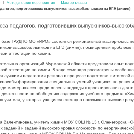
е
Методические мероприятия
Мастер-классы
едагогов, подготовивших выпускников-высокобалльников на ЕГЭ (химия)
асса педагогов, подготовивших выпускников-высокоб
а базе ГАУДПО МО «ИРО» состоялся региональный мастер-класс пе
ников-высокобалльников на ЕГЭ (химия), посвященный проблеме п
овой аттестации по химии.
тельных организаций Мурманской области представили опыт подг
овой аттестации по химии. В ходе семинара рассмотрены особенно
я лучшими педагогами региона в процессе подготовки к итоговой а
способы формирования специальных умений учащихся по решен
ходе мастер-класса представлены подходы к проектированию деяте
й деятельности по обобщению содержания учебного предмета «Хи
ия учителя, у которых учащиеся ежегодно показывают высокие резу
ия Валентиновна, учитель химии МОУ СОШ № 13 г. Оленегорска «О
х заданий и заданий высокого уровня сложности по неорганическо