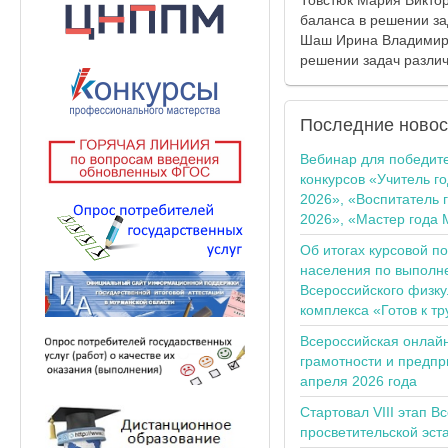
Товстюк Мария Викто
баланса в решении за
Шаш Ирина Владимиро
решении задач различ
Последние
новос
Вебинар для победит
конкурсов «Учитель г
2026», «Воспитатель 
2026», «Мастер года 
Об итогах курсовой п
населения по выполн
Всероссийского физку
комплекса «Готов к тр
Всероссийская онлай
грамотности и предпр
апреля 2026 года
Стартовал VIII этап В
просветительской эс