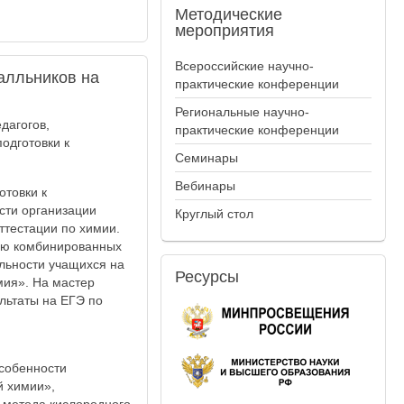
Методические
мероприятия
Всероссийские научно-
алльников на
практические конференции
Региональные научно-
дагогов,
практические конференции
одготовки к
Семинары
Вебинары
отовки к
сти организации
Круглый стол
ттестации по химии.
ию комбинированных
льности учащихся на
Ресурсы
мия». На мастер
льтаты на ЕГЭ по
собенности
й химии»,