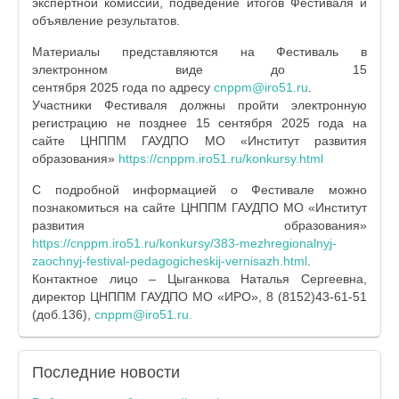
экспертной комиссии, подведение итогов Фестиваля и
объявление результатов.
Материалы представляются на Фестиваль в
электронном виде до 15
сентября 2025 года по адресу
cnppm@iro51.ru
.
Участники Фестиваля должны пройти электронную
регистрацию не позднее 15 сентября 2025 года на
сайте ЦНППМ ГАУДПО МО «Институт развития
образования»
https://cnppm.iro51.ru/konkursy.html
С подробной информацией о Фестивале можно
познакомиться на сайте ЦНППМ ГАУДПО МО «Институт
развития образования»
https://cnppm.iro51.ru/konkursy/383-mezhregionalnyj-
zaochnyj-festival-pedagogicheskij-vernisazh.html
.
Контактное лицо – Цыганкова Наталья Сергеевна,
директор ЦНППМ ГАУДПО МО «ИРО», 8 (8152)43-61-51
(доб.136),
cnppm@iro51.ru
.
Последние
новости