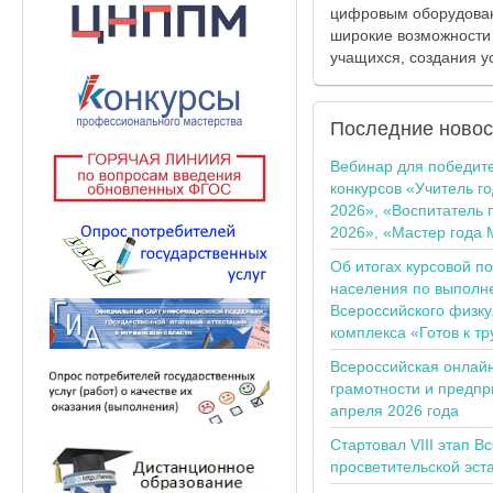
цифровым оборудован
широкие возможности
учащихся, создания у
Последние
новос
Вебинар для победит
конкурсов «Учитель г
2026», «Воспитатель 
2026», «Мастер года 
Об итогах курсовой п
населения по выполн
Всероссийского физку
комплекса «Готов к тр
Всероссийская онлай
грамотности и предпр
апреля 2026 года
Стартовал VIII этап В
просветительской эс