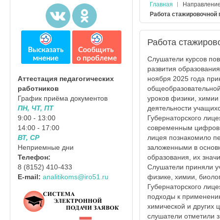
Главная
Направлени
Работа стажировочной 
Работа стажиров
Слушатели курсов по
развития образования
ноября 2025 года при
Аттестация педагогических
общеобразовательной
работников
уроков физики, химии
График приёма документов
деятельности учащих
ПН, ЧТ, ПТ
Губернаторского лице
9:00 - 13:00
современным цифровым
14:00 - 17:00
лицея познакомило пе
ВТ, СР
заложенными в основ
Неприемные дни
образования, их знач
Телефон:
Слушатели приняли у
8 (8152) 410-433
физике, химии, биоло
E-mail:
analitikoms@iro51.ru
Губернаторского лице
подходы к применени
химической и других 
слушатели отметили 