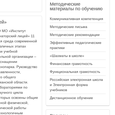
Методические
материалы по обучению
Коммуникативная компетенция
ей»
Методические письма
О МО «Институт
Методические рекомендации
наторский лицей» 11
ая среда современной
Эффективные педагогические
зличных этапах
практики
ии учебной
«Шахматы в школе»
льной организации –
 оснащении
Финансовая грамотность
нопарка. Руководство
Функциональная грамотность
равленности,
го общего
Российская электронная школа
манской области.
и Электронная форма
абораториями по
учебников
аучного цикла
которых освоены общие
Дистанционное обучение
ной физической,
ической работы
ехнологичным