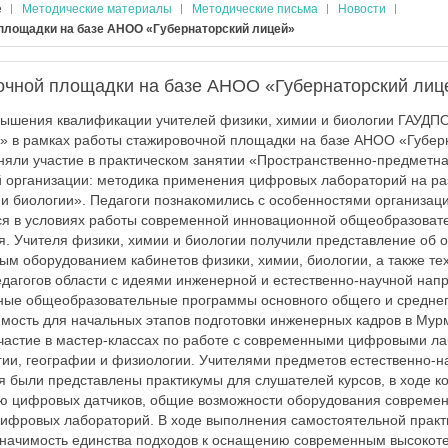
е
Методические материалы
Методические письма
Новости
площадки на базе АНОО «Губернаторский лицей»
очной площадки на базе АНОО «Губернаторский лиц
вышения квалификации учителей физики, химии и биологии ГАУДП
» в рамках работы стажировочной площадки на базе АНОО «Губер
няли участие в практическом занятии «Пространственно-предметн
 организации: методика применения цифровых лабораторий на ра
 и биологии». Педагоги познакомились с особенностями организац
ся в условиях работы современной инновационной общеобразовате
я. Учителя физики, химии и биологии получили представление об
 оборудованием кабинетов физики, химии, биологии, а также тех
дагогов области с идеями инженерной и естественно-научной нап
ные общеобразовательные программы основного общего и средне
имость для начальных этапов подготовки инженерных кадров в Мур
частие в мастер-классах по работе с современными цифровыми л
гии, географии и физиологии. Учителями предметов естественно-н
я были представлены практикумы для слушателей курсов, в ходе 
ю цифровых датчиков, общие возможности оборудования современ
цифровых лабораторий. В ходе выполнения самостоятельной практ
значимость единства подходов к оснащению современным высокот