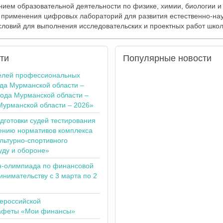
ием образовательной деятельности по физике, химии, биологии и
 применения цифровых лабораторий для развития естественно-нау
словий для выполнения исследовательских и проектных работ шко
ти
Популярные
новости
елей профессиональных
ода Мурманской области –
года Мурманской области –
Мурманской области – 2026»
одготовки судей тестирования
ению нормативов комплекса
льтурно-спортивного
уду и обороне»
н-олимпиада по финансовой
инимательству с 3 марта по 2
сероссийской
тафеты «Мои финансы»