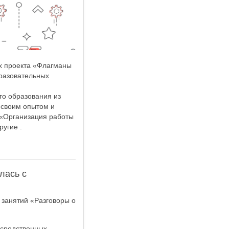
х проекта «Флагманы
разовательных
го образования из
 своим опытом и
 «Организация работы
угие .
лась с
 занятий «Разговоры о
осредственных