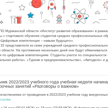
ПО Мурманской области «Институт развития образования» в рамка
ы.» стартовало обучение студентов средних профессиональных об
 «Цифровые компетенции – навыки будущего».
32 представителя из семи учреждений среднего профессионально
 области. На протяжении нескольких дней они будут обмениваться
я по цифровым компетенциям. Студенты учатся по специальности
льная работа», «Туризм и предпринимательство», «Автодело» и др
ик 2022/2023 учебного года учебная неделя начина
рочных занятий «Разговоры о важном»
ечатлениями от проведения в 2022/2023 учебном году внеурочных
ссылке
.
 с 16 мая (00:01 МСК) по 18 мая (23:59 МСК). Информация от неп