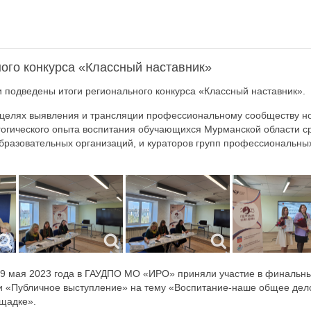
ого конкурса «Классный наставник»
 подведены итоги регионального конкурса «Классный наставник».
 целях выявления и трансляции профессиональному сообществу но
огического опыта воспитания обучающихся Мурманской области с
разовательных организаций, и кураторов групп профессиональны
19 мая 2023 года в ГАУДПО МО «ИРО» приняли участие в финальн
и «Публичное выступление» на тему «Воспитание-наше общее дело
щадке».