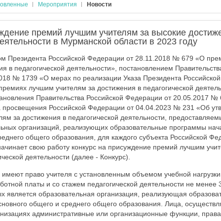
овленные
Мероприятия
Новости
уждение премий лучшим учителям за высокие достиж
еятельности в Мурманской области в 2023 году
зом Президента Российской Федерации от 28.11.2018 № 679 «О пр
ия в педагогической деятельности», постановлением Правительств
018 № 1739 «О мерах по реализации Указа Президента Российской
премиях лучшим учителям за достижения в педагогической деятел
ановления Правительства Российской Федерации от 20.05.2017 № 
 просвещения Российской Федерации от 04.04.2023 № 231 «Об ут
ям за достижения в педагогической деятельности, предоставляемы
льных организаций, реализующих образовательные программы нач
реднего общего образования, для каждого субъекта Российской Фе
ачинает свою работу конкурс на присуждение премий лучшим учит
ческой деятельности (далее - Конкурс).
е имеют право учителя с установленным объемом учебной нагрузки
аботной платы и со стажем педагогической деятельности не менее 
ых является образовательная организация, реализующая образов
сновного общего и среднего общего образования. Лица, осуществ
низациях административные или организационные функции, права 