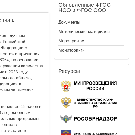
Обновленные
ФГОС
НОО и ФГОС ООО
ения в
Документы
Методические материалы
емиях лучшим
Мероприятия
а Российской
 Федерации от
Мониторинги
ьности» и признании
606», на основании
верждении количества
Ресурсы
х в 2023 году
ального общего,
дерации» в
елям за высокие
 не менее 18 часов в
3 лет, основным
ательные программы
ляющие в
на участие в