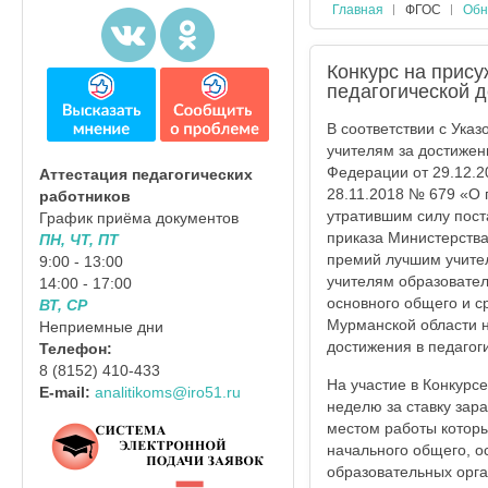
Главная
ФГОС
Обн
Конкурс на прис
педагогической д
В соответствии с Ука
учителям за достижен
Федерации от 29.12.2
Аттестация педагогических
28.11.2018 № 679 «О 
работников
утратившим силу пост
График приёма документов
приказа Министерства
ПН, ЧТ, ПТ
премий лучшим учител
9:00 - 13:00
учителям образовате
14:00 - 17:00
основного общего и с
ВТ, СР
Мурманской области н
Неприемные дни
достижения в педагоги
Телефон:
8 (8152) 410-433
На участие в Конкурс
E-mail:
analitikoms@iro51.ru
неделю за ставку зар
местом работы котор
начального общего, о
образовательных орга