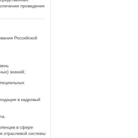
еспечения проведения
ования Российской
вень
ых) знаний;
специальных
ендации в кадровый
та.
вленцев в сфере
ля отраслевой системы