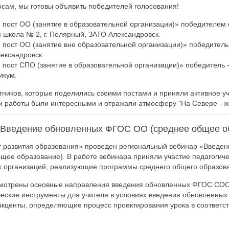
сам, мы готовы объявить победителей голосования!
пост ОО (занятие в образовательной организации)» победителем 
школа № 2, г. Полярный, ЗАТО Александровск.
пост ОО (занятие вне образовательной организации)» победитель 
ександровск.
пост СПО (занятие в образовательной организации)» победитель 
икум.
тников, которые поделились своими постами и приняли активное у
и работы были интересными и отражали атмосферу "На Севере - жи
«Введение обновленных ФГОС ОО (среднее общее о
 развития образования» проведен региональный вебинар «Введен
ее образование). В работе вебинара приняли участие педагогиче
 организаций, реализующие программы среднего общего образов
смотрены основные направления введения обновленных ФГОС СОО,
еские инструменты для учителя в условиях введения обновленны
кценты, определяющие процесс проектирования урока в соответс