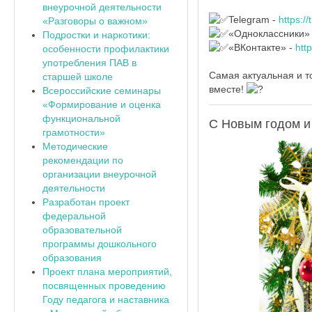
внеурочной деятельности
Telegram -
https:/
«Разговоры о важном»
«Одноклассники»
Подростки и наркотики:
«ВКонтакте» -
htt
особенности профилактики
употребления ПАВ в
Самая актуальная и т
старшей школе
вместе!
Всероссийские семинары
«Формирование и оценка
функциональной
С Новым годом и
грамотности»
Методические
рекомендации по
организации внеурочной
деятельности
Разработан проект
федеральной
образовательной
программы дошкольного
образования
Проект плана мероприятий,
посвященных проведению
Году педагога и наставника