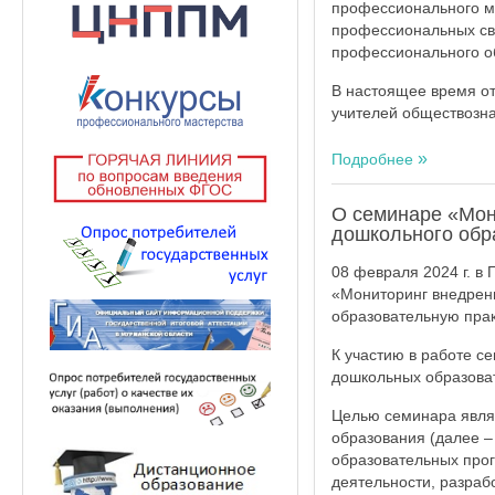
профессионального ма
профессиональных св
профессионального о
В настоящее время от
учителей обществозна
Подробнее
О семинаре «Мон
дошкольного обр
08 февраля 2024 г. в
«Мониторинг внедрен
образовательную прак
К участию в работе с
дошкольных образова
Целью семинара явля
образования (далее –
образовательных про
деятельности, разраб