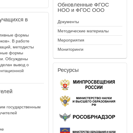
Обновленные
ФГОС
НОО и ФГОС ООО
учащихся в
Документы
Методические материалы
ктивные формы
Мероприятия
ков». В работе
заций, методисты
Мониторинги
ивные формы
ии. Обсуждены
сделан вывод о
Ресурсы
ентационной
телей
ким государственным
учителей
ие