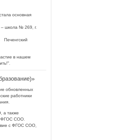
стала основная
– школа № 269, г.
- Печенгский
частие в нашем
ть!".
бразование)»
ие обновленных
ские работники
ания.
 а также
х ФГОС СОО.
твие с ФГОС СОО,