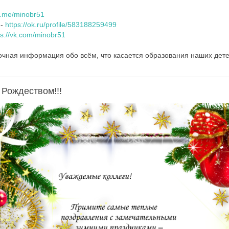
/t.me/minobr51
 -
https://ok.ru/profile/583188259499
ps://vk.com/minobr51
очная информация обо всём, что касается образования наших дете
 Рождеством!!!