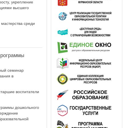
осту, укрепление
ациями высшего
 мастерства среди
программы
ьный семинар
вания в
старшие воспитатели
ограммы дошкольного
верждение
бразовательной