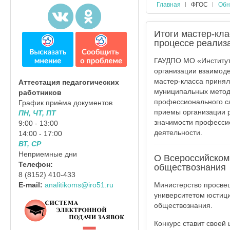
Главная
ФГОС
Обн
Итоги мастер-кл
процессе реализ
ГАУДПО МО «Институт
организации взаимоде
мастер-класса принял
Аттестация педагогических
муниципальных метод
работников
профессионального с
График приёма документов
приемы организации р
ПН, ЧТ, ПТ
значимости професси
9:00 - 13:00
деятельности.
14:00 - 17:00
ВТ, СР
Неприемные дни
О Всероссийском
Телефон:
обществознания
8 (8152) 410-433
Министерство просве
E-mail:
analitikoms@iro51.ru
университетом юстици
обществознания.
Конкурс ставит своей