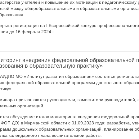
стерства учителей и повышение их мотивации к педагогическому р
язей между общеобразовательными и образовательными организ
бразования.
крыта регистрация на I Всероссийский конкурс профессионального
ния до 16 февраля 2024 г.
иторинг внедрения федеральной образовательной 
азования в образовательную практику»
 ГАУДПО МО «Институт развития образования» состоится регионал
ия федеральной образовательной программы дошкольного образо
тику».
еминара приглашаются руководители, заместители руководителей, 
тельных организаций.
ется обсуждение итогов мониторинга внедрения федеральной пр
 ФОП ДО) в Мурманской области с 01.09.2023 года: разработка, ут
грамм дошкольных образовательных организаций, планирование о
отка календарного плана воспитательной работы.