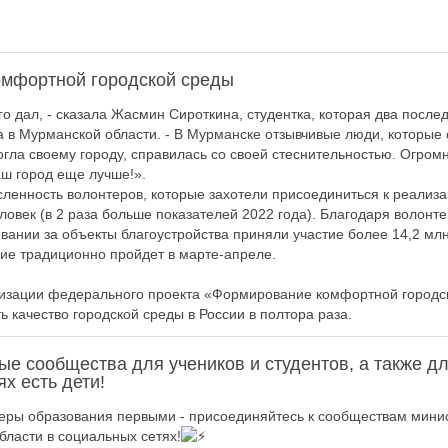
мфортной городской среды
о дал, - сказала Жасмин Сироткина, студентка, которая два после
 в Мурманской области. - В Мурманске отзывчивые люди, которые
огла своему городу, справилась со своей стеснительностью. Огром
аш город еще лучше!».
сленность волонтеров, которые захотели присоединиться к реализа
овек (в 2 раза больше показателей 2022 года). Благодаря волонте
вании за объекты благоустройства приняли участие более 14,2 млн
ние традиционно пройдет в марте-апреле.
изации федерального проекта «Формирование комфортной городск
ь качество городской среды в России в полтора раза.
е сообщества для учеников и студентов, а также дл
ях есть дети!
еры образования первыми - присоединяйтесь к сообществам мини
бласти в социальных сетях!