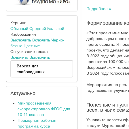
Подробнее
Формирование ко
Кернинг
Обычный
Средний
Большой
«Этот проект мне мног
Изображения
добровольцем проекта
Выключить
Включить
Черно-
проголосовать. Я пом
белые
Цветные
проекту, что делает н
Озвучивание текста
В 2023 году общая чи
Включить
Выключить
превысила 100 000 чел
Версия для
Всероссийском голосо
слабовидящих
В 2024 году голосова
Мероприятия по реал
году позволят улучшит
Актуально
Минпросвещения
Полезные и нужны
скорректировало ФГОС для
всех, в чьих семь
10-11 классов
Узнавайте новости сф
Примерная рабочая
и науки Мурманской о
программа курса