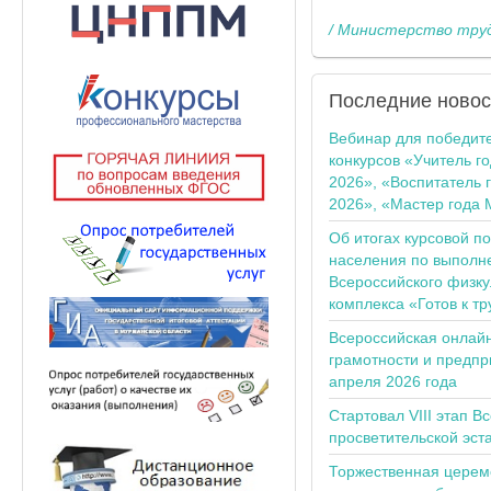
/ Министерство труд
Последние
новос
Вебинар для победит
конкурсов «Учитель г
2026», «Воспитатель 
2026», «Мастер года 
Об итогах курсовой п
населения по выполн
Всероссийского физку
комплекса «Готов к тр
Всероссийская онлай
грамотности и предпр
апреля 2026 года
Стартовал VIII этап В
просветительской эс
Торжественная церем