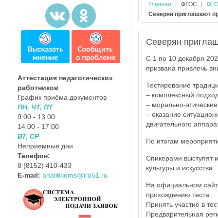
Главная
ФГОС
ФГО
Северян приглашают пр
Северян приглаш
С 1 по 10 декабря 20
призвана привлечь вн
Аттестация педагогических
Тестирование традици
работников
– комплексный подход
График приёма документов
– морально-этические
ПН, ЧТ, ПТ
– оказание ситуацион
9:00 - 13:00
двигательного аппар
14:00 - 17:00
ВТ, СР
По итогам мероприяти
Неприемные дни
Телефон:
Спикерами выступят и
8 (8152) 410-433
культуры и искусства.
E-mail:
analitikoms@iro51.ru
На официальном сайте
прохождению теста.
Принять участие в те
Предварительная реги