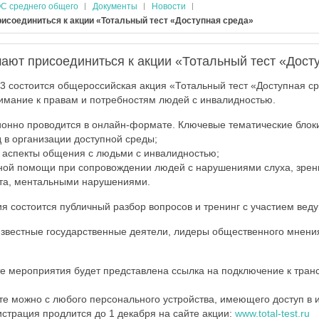
С среднего общего
Документы
Новости
исоединиться к акции «Тотальный тест «Доступная среда»
ают присоединиться к акции «Тотальный тест «Дост
23 состоится общероссийская акция «Тотальный тест «Доступная ср
имание к правам и потребностям людей с инвалидностью.
онно проводится в онлайн-формате. Ключевые тематические блоки
 в организации доступной среды;
 аспекты общения с людьми с инвалидностью;
ной помощи при сопровождении людей с нарушениями слуха, зрен
ата, ментальными нарушениями.
я состоится публичный разбор вопросов и тренинг с участием веду
звестные государственные деятели, лидеры общественного мнени
 мероприятия будет представлена ссылка на подключение к тран
сте можно с любого персонального устройства, имеющего доступ в и
страция продлится до 1 декабря на сайте акции:
www.total-test.ru