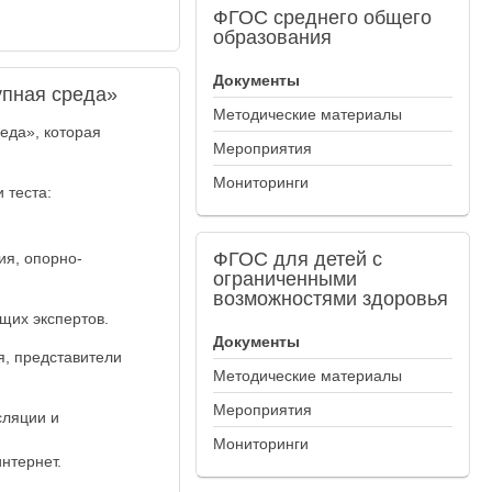
ФГОС
среднего общего
образования
Документы
упная среда»
Методические материалы
еда», которая
Мероприятия
Мониторинги
 теста:
ФГОС
для детей с
ия, опорно-
ограниченными
возможностями здоровья
щих экспертов.
Документы
я, представители
Методические материалы
Мероприятия
сляции и
Мониторинги
нтернет.