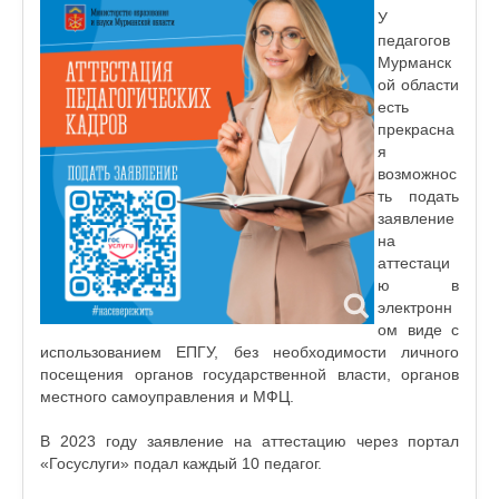
У
педагогов
Мурманск
ой области
есть
прекрасна
я
возможнос
ть подать
заявление
на
аттестаци
ю в
электронн
ом виде с
использованием ЕПГУ, без необходимости личного
посещения органов государственной власти, органов
местного самоуправления и МФЦ.
В 2023 году заявление на аттестацию через портал
«Госуслуги» подал каждый 10 педагог.