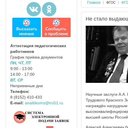
Главная
ФГОС
ФГО
Не стало выдающ
Аттестация педагогических
работников
График приёма документов
ПН, ЧТ, ПТ
9:00 - 13:00
14:00 - 17:00
ВТ, СР
Неприемные дни
Телефон:
Научные заслуги А.А.
8 (8152) 410-433
Трудового Красного З
E-mail:
analitikoms@iro51.ru
награждён нагрудным 
высококвалифицирова
высшей школы Россий
Алексей Алексеевич б