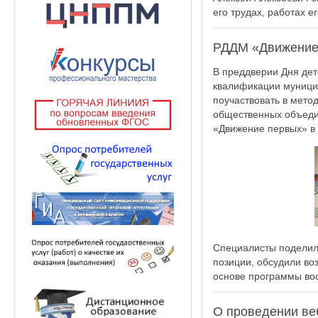
его трудах, работах е
РДДМ «Движение
В преддверии Дня дет
квалификации муници
поучаствовать в мето
общественных объеди
«Движение первых» в 
Специалисты поделили
позиции, обсудили во
основе программы во
О проведении ве