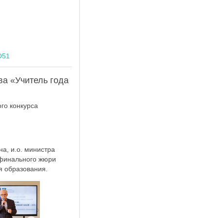
О51
ва «Учитель года
го конкурса
а, и.о. министра
 финального жюри
я образования.