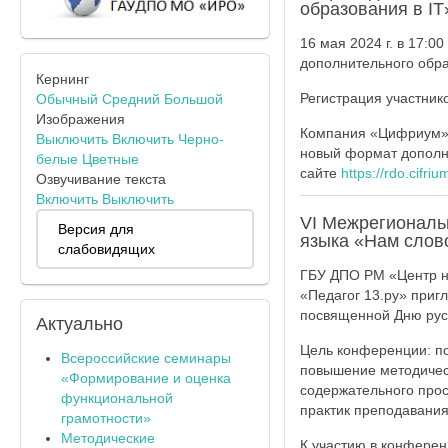
образования в IT
16 мая 2024 г. в 17:
дополнительного обра
Кернинг
Регистрация участник
Обычный
Средний
Большой
Изображения
Компания «Цифриум» 
Выключить
Включить
Черно-
новый формат дополни
белые
Цветные
сайте
https://rdo.cifriu
Озвучивание текста
Включить
Выключить
VI Межрегиональ
Версия для
языка «Нам слово
слабовидящих
ГБУ ДПО РМ «Центр н
«Педагог 13.ру» приг
посвященной Дню русс
Актуально
Цель конференции: по
Всероссийские семинары
повышение методичес
«Формирование и оценка
содержательного про
функциональной
практик преподавания
грамотности»
Методические
К участию в конферен