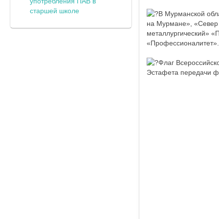
употребления ПАВ в
старшей школе
В Мурманской обл
на Мурмане», «Север 
металлургический» «
«Профессионалитет».
Флаг Всероссийско
Эстафета передачи ф