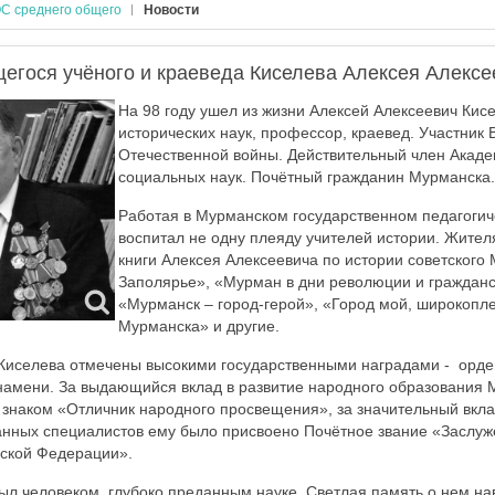
С среднего общего
Новости
егося учёного и краеведа Киселева Алексея Алексе
На 98 году ушел из жизни Алексей Алексеевич Кисе
исторических наук, профессор, краевед. Участник 
Отечественной войны. Действительный член Акаде
социальных наук. Почётный гражданин Мурманска.
Работая в Мурманском государственном педагогич
воспитал не одну плеяду учителей истории. Жите
книги Алексея Алексеевича по истории советского
Заполярье», «Мурман в дни революции и гражданс
«Мурманск – город-герой», «Город мой, широкопл
Мурманска» и другие.
 Киселева отмечены высокими государственными наградами - орд
намени. За выдающийся вклад в развитие народного образования 
знаком «Отличник народного просвещения», за значительный вклад
нных специалистов ему было присвоено Почётное звание «Заслуж
ской Федерации».
ыл человеком, глубоко преданным науке. Светлая память о нем нав