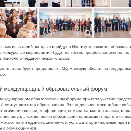
рсных испытаний, которые пройдут в Институте развития образован
 конкурсные мероприятия будет не только профессиональное, но 
в психолого-педагогических классов.
ного этапа будет представлять Мурманскую область на федеральн
ью.
ий международный образовательный форум
 международном образовательном форуме приняли участие предст
Институт развития образования». Это недельное масштабное собы
ратегические сессии, конференции, семинары, мастер-классы, пед
дение актуальных вопросов образования приезжают педагоги со все
омогают найти единомышленников, услышать оригинальные идеи 
ы с обучающимися.