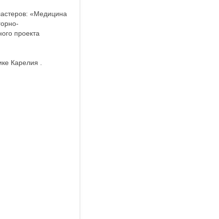
ластеров: «Медицина
горно-
ого проекта
ке Карелия .