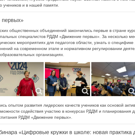
го учеников и в нашей памяти.
 первых»
ских общественных объединений закончились первые в стране ку
пальных специалистов РДДМ «Движение первых». За несколько ме
дических мероприятиях для педагогов области, узнать о специфике 
нений на современном этапе и нормативном регулировании деят
образовательных организациях.
сь опытом развития лидерских качеств учеников как основой акти
зможности содействия участию в конкурсах РДДМ и планирования 
спитания РДДМ «Движение первых».
бинара «Цифровые кружки в школе: новая практика 