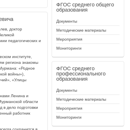
ФГОС
среднего общего
образования
евича
Документы
лев, доктор
Методические материалы
Великой
Мероприятия
мии педагогических и
Мониторинги
еском институте,
лям региона знакомы
ФГОС
среднего
 Мурмана: «Родное
профессионального
кой войны»),
образования
ечий», «Улицы
Документы
енами Ленина и
Методические материалы
Мурманской области
 в дело подготовки
Мероприятия
енный работник
Мониторинги
сегда сохранится в