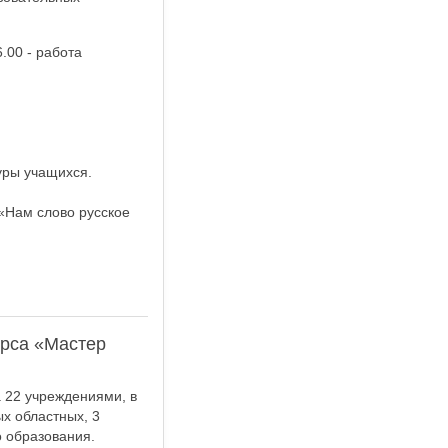
.00 - работа
уры учащихся.
 «Нам слово русское
урса «Мастер
 22 учреждениями, в
х областных, 3
 образования.