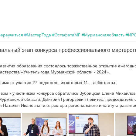
вереучиться
#МастерГода
#ЭстафетаМГ
#Мурманскаяобласть
#ИР
нальный этап конкурса профессионального мастерст
развития образования состоялось торжественное открытие ежегодно
стерства «Учитель года Мурманской области - 2024».
нимают участие 27 педагогов, из которых 11 – дебютанты.
вом к участникам конкурса обратились Зубрицкая Елена Михайловн
Мурманской области, Дмитрий Григорьевич Левитес, председатель
я Наталья Ивановна, и.о. ректора регионального института развити