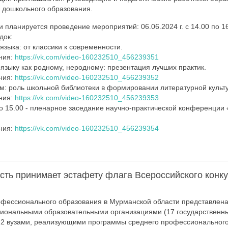
 дошкольного образования.
планируется проведение мероприятий: 06.06.2024 г. с 14.00 по 16
док:
языка: от классики к современности.
ния:
https://vk.com/video-160232510_456239351
 языку как родному, неродному: презентация лучших практик.
ния:
https://vk.com/video-160232510_456239352
ем: роль школьной библиотеки в формировании литературной культ
ния:
https://vk.com/video-160232510_456239353
 по 15.00 - пленарное заседание научно-практической конференции
ния:
https://vk.com/video-160232510_456239354
сть принимает эстафету флага Всероссийского конк
фессионального образования в Мурманской области представлена
иональными образовательными организациями (17 государственны
и 2 вузами, реализующими программы среднего профессионального