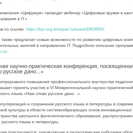
»
00 компания «Цифриум» проводит вебинар «Цифровые кружки в школ
зования в IT».
ов по ссылке:
https://tso-org.timepad.ru/event/2863955/
.
также предлагает новые возможности по развитию цифровых комп
тельных занятий в направлении IT. Подробное описание програм
m.ru/
.
ная научно-практическая конференция, посвященная
 русское дано...»
епрерывного повышения профессионального мастерства педагогич
лашает принять участие в VI Межрегиональной научно-практическо
кого языка «Нам слово русское дано...».
пуляризация и сохранение русского языка и литературы в соврем
кой культуры в области системообразующих основ инновационных
странства школьного филологического образования, распростране
 русского языка и литературы.
ции приглашаются: руководящие и педагогические работники обра