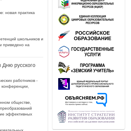
е: новая практика
етенций школьников и
м приведено на
 Дню русского
еских работников -
й конференции,
енном обществе,
 преобразований
ние эффективных
зовательных