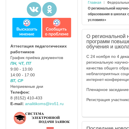
Главная
Федеральны
О региональной научно
образования в школах 
условиях»
О региональной н
программ повыше
обучения и школ
Аттестация педагогических
работников
С 24 ноября по 4 дек
График приёма документов
региональную научно
ПН, ЧТ, ПТ
качества общего обра
9:00 - 13:00
неблагоприятных соц
14:00 - 17:00
интернет-конференци
ВТ, СР
Неприемные дни
Пленарное заседание 
Телефон:
8 (8152) 410-433
Регистрация участник
E-mail:
analitikoms@iro51.ru
Последние
новос