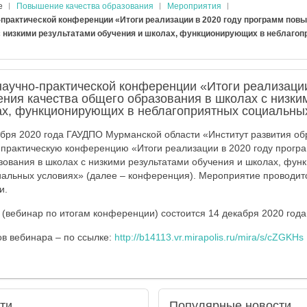
е
Повышение качества образования
Мероприятия
-практической конференции «Итоги реализации в 2020 году программ пов
с низкими результатами обучения и школах, функционирующих в неблаго
аучно-практической конференции «Итоги реализации
ния качества общего образования в школах с низки
ах, функционирующих в неблагоприятных социальны
абря 2020 года ГАУДПО Мурманской области «Институт развития о
-практическую конференцию «Итоги реализации в 2020 году прог
зования в школах с низкими результатами обучения и школах, фу
иальных условиях» (далее – конференция). Мероприятие проводит
и.
(вебинар по итогам конференции) состоится 14 декабря 2020 года 
ов вебинара – по ссылке:
http://b14113.vr.mirapolis.ru/mira/s/cZGKHs
ти
Популярные
новости