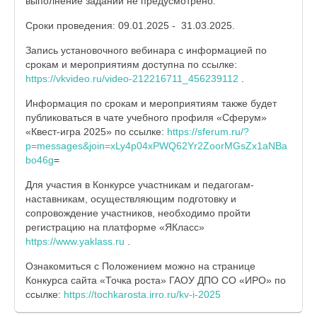
выполнение заданий не предусмотрено.
Сроки проведения: 09.01.2025 - 31.03.2025.
Запись установочного вебинара с информацией по
срокам и мероприятиям доступна по ссылке:
https://vkvideo.ru/video-212216711_456239112
.
Информация по срокам и мероприятиям также будет
публиковаться в чате учебного профиля «Сферум»
«Квест-игра 2025» по ссылке:
https://sferum.ru/?
p=messages&join=xLy4p04xPWQ62Yr2ZoorMGsZx1aNBa
bo46g
=
Для участия в Конкурсе участникам и педагогам-
наставникам, осуществляющим подготовку и
сопровождение участников, необходимо пройти
регистрацию на платформе «ЯКласс»
https://www.yaklass.ru
.
Ознакомиться с Положением можно на странице
Конкурса сайта «Точка роста» ГАОУ ДПО СО «ИРО» по
ссылке:
https://tochkarosta.irro.ru/kv-i-2025