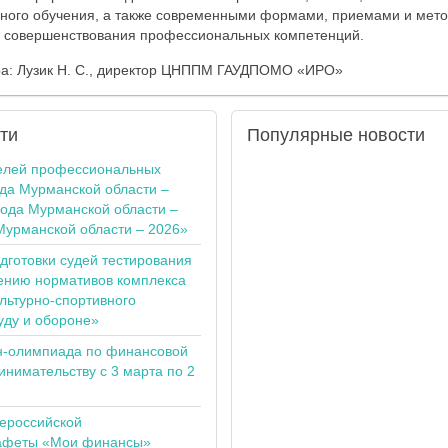
ьного обучения, а также современными формами, приемами и мет
о совершенствования профессиональных компетенций.
ра: Лузик Н. С., директор ЦНППМ ГАУДПОМО «ИРО»
ти
Популярные
новости
елей профессиональных
ода Мурманской области –
года Мурманской области –
Мурманской области – 2026»
одготовки судей тестирования
ению нормативов комплекса
льтурно-спортивного
уду и обороне»
н-олимпиада по финансовой
инимательству с 3 марта по 2
сероссийской
тафеты «Мои финансы»