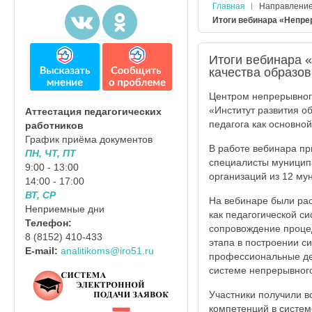
Главная
Направлени
Итоги вебинара «Непре
Итоги вебинара 
качества образо
Центром непрерывног
«Институт развития о
Аттестация педагогических
педагога как основно
работников
График приёма документов
В работе вебинара пр
ПН, ЧТ, ПТ
специалисты муниципа
9:00 - 13:00
организаций из 12 му
14:00 - 17:00
ВТ, СР
На вебинаре были ра
Неприемные дни
как педагогической с
Телефон:
сопровождение процед
8 (8152) 410-433
этапа в построении с
E-mail:
analitikoms@iro51.ru
профессиональные де
системе непрерывного
Участники получили 
компетенций в систем