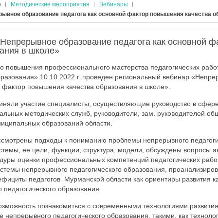
е
Методические мероприятия
Вебинары
рывное образование педагога как основной фактор повышения качества о
«Непрерывное образование педагога как основной 
вания в школе»
о повышения профессионального мастерства педагогических раб
бразования» 10.10.2022 г. проведен региональный вебинар «Непр
й фактор повышения качества образования в школе».
иняли участие специалисты, осуществляющие руководство в сфере
льных методических служб, руководители, зам. руководителей о
ниципальных образований области.
ссмотрены подходы к пониманию проблемы непрерывного педагоги
истемы, ее цели, функции, структура, модели, обсуждены вопросы а
уры оценки профессиональных компетенций педагогических работн
истемы непрерывного педагогического образования, проанализиро
фициты педагогов Мурманской области как ориентиры развития ка
 педагогического образования.
возможность познакомиться с современными технологиями развит
е непрерывного педагогического образования, такими, как техноло