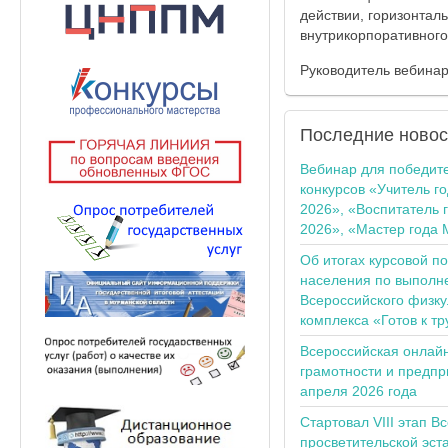
действии, горизонтал
внутрикорпоративног
Руководитель вебина
Последние
новос
Вебинар для победит
конкурсов «Учитель г
2026», «Воспитатель 
2026», «Мастер года 
Об итогах курсовой п
населения по выполн
Всероссийского физку
комплекса «Готов к тр
Всероссийская онлай
грамотности и предпр
апреля 2026 года
Стартовал VIII этап В
просветительской эс