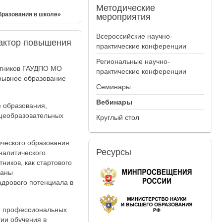
Методические
бразования в школе»
мероприятия
Всероссийские научно-
фактор повышения
практические конференции
Региональные научно-
отников ГАУДПО МО
практические конференции
ерывное образование
Семинары
Вебинары
 образования,
бщеобразовательных
Круглый стол
ческого образования
Ресурсы
налитического
иков, как стартового
ваны
дрового потенциала в
ия профессиональных
гии обучения в