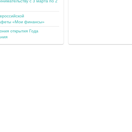
инимательству с 3 марта по 2
сероссийской
тафеты «Мои финансы»
ония открытия Года
ания