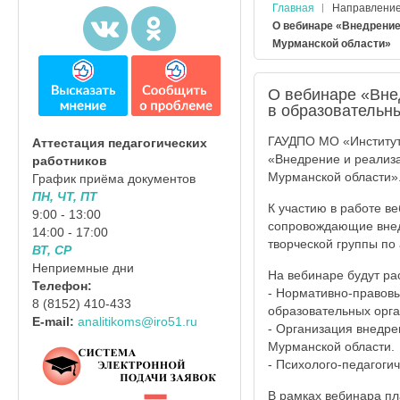
Главная
Направлени
О вебинаре «Внедрение
Мурманской области»
О вебинаре «Вне
в образовательн
ГАУДПО МО «Институт 
Аттестация педагогических
«Внедрение и реализа
работников
Мурманской области»
График приёма документов
ПН, ЧТ, ПТ
К участию в работе в
9:00 - 13:00
сопровождающие внед
14:00 - 17:00
творческой группы по
ВТ, СР
Неприемные дни
На вебинаре будут ра
Телефон:
- Нормативно-правовы
8 (8152) 410-433
образовательных орга
E-mail:
analitikoms@iro51.ru
- Организация внедре
Мурманской области.
- Психолого-педагоги
В рамках вебинара пл