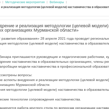
е
Методические мероприятия
Вебинары
 и реализация методологии (целевой модели) наставничества в образова
дрение и реализация методологии (целевой модели)
ых организациях Мурманской области»
развития образования» 28 апреля 2021 года проводит региональ
ция методологии (целевой модели) наставничества в образовател
.
ебинара приглашаются руководящие и педагогические работники, к
рение наставничества в образовательных организациях, члены ре
 апробации модели наставничества в профессиональной образоват
ссмотрены вопросы:
е аспекты внедрения и реализации методологии (целевой модели)
низациях Мурманской области.
ния методологии (целевой модели) наставничества в образовател
ческие технологии сопровождения наставничества.
анируется работа круглого стола по вопросам организации настав