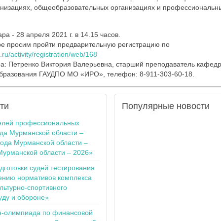
анизациях, общеобразовательных организациях и профессиональн
а - 28 апреля 2021 г. в 14.15 часов.
ре просим пройти предварительную регистрацию по
1.ru/activity/registration/web/168
а: Петренко Виктория Валерьевна, старший преподаватель кафед
бразования ГАУДПО МО «ИРО», телефон: 8-911-303-60-18.
ти
Популярные
новости
елей профессиональных
ода Мурманской области –
года Мурманской области –
Мурманской области – 2026»
одготовки судей тестирования
ению нормативов комплекса
льтурно-спортивного
уду и обороне»
н-олимпиада по финансовой