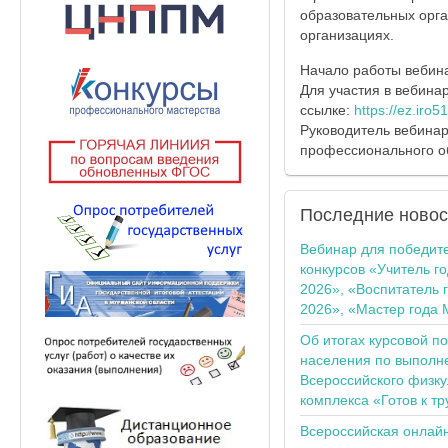
образовательных орг
организациях.
Начало работы вебинар
Для участия в вебина
ссылке:
https://ez.iro5
Руководитель вебинар
профессионального о
Последние
новос
Вебинар для победит
конкурсов «Учитель г
2026», «Воспитатель 
2026», «Мастер года 
Об итогах курсовой п
населения по выполн
Всероссийского физку
комплекса «Готов к тр
Всероссийская онлай