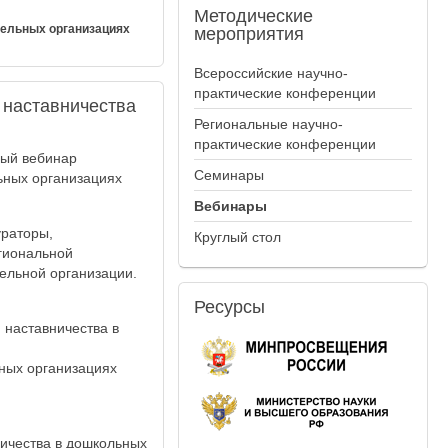
Методические
тельных организациях
мероприятия
Всероссийские научно-
практические конференции
 наставничества
Региональные научно-
практические конференции
ный вебинар
Семинары
ьных организациях
Вебинары
ураторы,
Круглый стол
гиональной
ельной организации.
Ресурсы
 наставничества в
ьных организациях
ничества в дошкольных