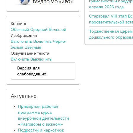
грамотности и предпр
апреля 2026 года
Стартовал VIII этап В
просветительской эс
Кернинг
Обычный
Средний
Большой
Торжественная церем
Изображения
дошкольного образов
Выключить
Включить
Черно-
белые
Цветные
Озвучивание текста
Включить
Выключить
Версия для
слабовидящих
Актуально
Примерная рабочая
программа курса
внеурочной деятельности
«Разговоры о важном»
Подростки и наркотики: