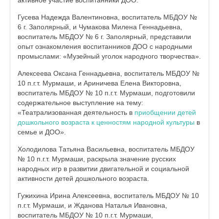
активное участие воспитанники ДОО.
Гусева Надежда Валентиновна, воспитатель МБДОУ №
6 г. Заполярный, и Чумакова Милена Геннадьевна,
воспитатель МБДОУ № 6 г. Заполярный, представили
опыт ознакомления воспитанников ДОО с народными
промыслами: «Музейный уголок народного творчества».
Алексеева Оксана Геннадьевна, воспитатель МБДОУ №
10 п.г.т. Мурмаши, и Ариничева Елена Викторовна,
воспитатель МБДОУ № 10 п.г.т. Мурмаши, подготовили
содержательное выступление на тему:
«Театрализованная деятельность в
приобщении детей
дошкольного возраста к ценностям народной культуры
в
семье и ДОО».
Холодилова Татьяна Васильевна, воспитатель МБДОУ
№ 10 п.г.т. Мурмаши, раскрыла значение русских
народных игр в развитии двигательной и социальной
активности детей дошкольного возраста.
Гужихина Ирина Алексеевна, воспитатель МБДОУ № 10
п.г.т. Мурмаши, и Жданова Наталья Ивановна,
воспитатель МБДОУ № 10 п.г.т. Мурмаши,