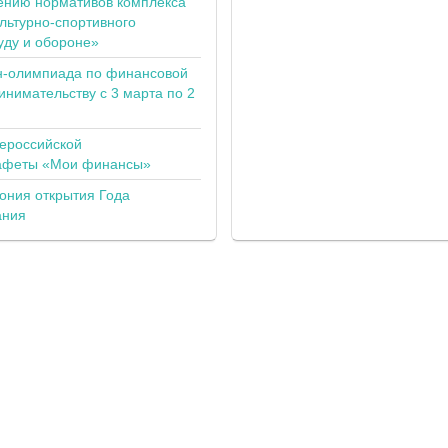
ению нормативов комплекса
льтурно-спортивного
уду и обороне»
н-олимпиада по финансовой
инимательству с 3 марта по 2
сероссийской
тафеты «Мои финансы»
ония открытия Года
ания