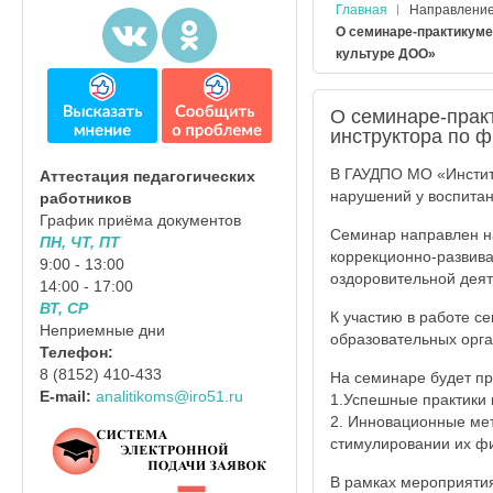
Главная
Направлени
О семинаре-практикуме
культуре ДОО»
О семинаре-прак
инструктора по 
В ГАУДПО МО «Инстит
Аттестация педагогических
нарушений у воспитан
работников
График приёма документов
Семинар направлен н
ПН, ЧТ, ПТ
коррекционно-развива
9:00 - 13:00
оздоровительной деят
14:00 - 17:00
ВТ, СР
К участию в работе с
Неприемные дни
образовательных орга
Телефон:
8 (8152) 410-433
На семинаре будет пр
E-mail:
analitikoms@iro51.ru
1.Успешные практики 
2. Инновационные мет
стимулировании их фи
В рамках мероприятия