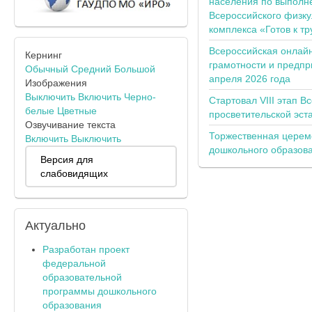
населения по выполн
Всероссийского физку
комплекса «Готов к тр
Всероссийская онлай
Кернинг
грамотности и предпр
Обычный
Средний
Большой
апреля 2026 года
Изображения
Выключить
Включить
Черно-
Стартовал VIII этап В
белые
Цветные
просветительской эс
Озвучивание текста
Торжественная церем
Включить
Выключить
дошкольного образов
Версия для
слабовидящих
Актуально
Разработан проект
федеральной
образовательной
программы дошкольного
образования