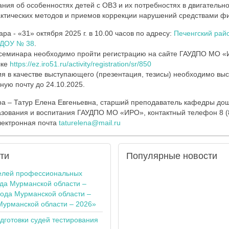
ния об особенностях детей с ОВЗ и их потребностях в двигательно
актических методов и приемов коррекции нарушений средствами фи
а - «31» октября 2025 г. в 10.00 часов по адресу:
Печенгский райо
БДОУ № 38
.
 семинара необходимо пройти регистрацию на сайте ГАУДПО МО «И
лке
https://ez.iro51.ru/activity/registration/sr/850
я в качестве выступающего (презентация, тезисы) необходимо вы
ную почту до 24.10.2025.
а – Татур Елена Евгеньевна, старший преподаватель кафедры дош
зования и воспитания ГАУДПО МО «ИРО», контактный телефон 8 (8
электронная почта
taturelena@mail.ru
ти
Популярные
новости
елей профессиональных
ода Мурманской области –
года Мурманской области –
Мурманской области – 2026»
одготовки судей тестирования