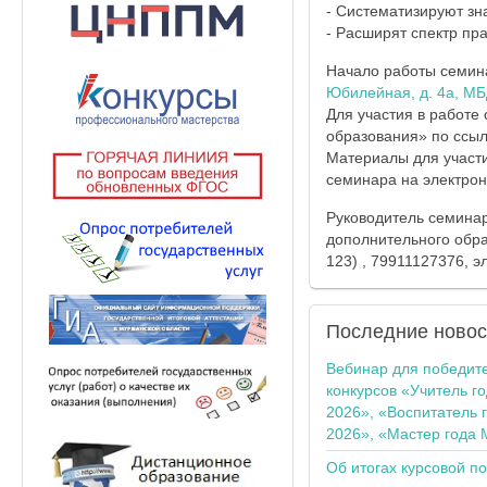
- Систематизируют зна
- Расширят спектр пр
Начало работы семинар
Юбилейная, д. 4а, М
Для участия в работе
образования» по ссы
Материалы для участи
семинара на электрон
Руководитель семинар
дополнительного обра
123) , 79911127376, 
Последние
новос
Вебинар для победит
конкурсов «Учитель г
2026», «Воспитатель 
2026», «Мастер года 
Об итогах курсовой п