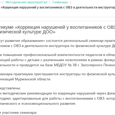
е
Методические мероприятия
Семинары
 «Коррекция нарушений у воспитанников с ОВЗ в деятельности инструкто
тикуме «Коррекция нарушений у воспитанников с ОВЗ
физической культуре ДОО»
ут развития образования» состоится региональный семинар-практ
ников с ОВЗ в деятельности инструктора по физической культуре 
а повышение профессиональной компетентности педагогов в облас
ющей работы с детьми с различными нозологиями в рамках физку
ельности и проводится на базе МБДОУ № 38 г. Заполярного Печенг
еминара-практикума приглашаются инструкторы по физической кул
низаций Мурманской области.
едставлены:
и методические рекомендации по коррекции нарушений через физи
одики, адаптированные для работы с воспитанниками с ОВЗ, котор
зического и психоэмоционального развития.
 участники семинара: