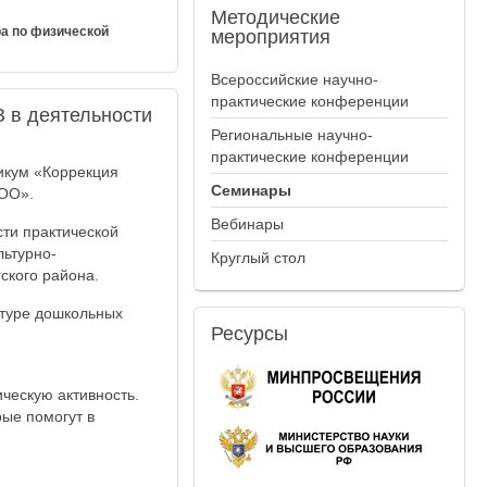
Методические
ра по физической
мероприятия
Всероссийские научно-
практические конференции
 в деятельности
Региональные научно-
практические конференции
икум «Коррекция
Семинары
ДОО».
Вебинары
ти практической
льтурно-
Круглый стол
ского района.
ьтуре дошкольных
Ресурсы
ческую активность.
ые помогут в