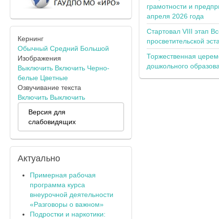
грамотности и предпр
апреля 2026 года
Стартовал VIII этап В
Кернинг
просветительской эс
Обычный
Средний
Большой
Торжественная церем
Изображения
дошкольного образов
Выключить
Включить
Черно-
белые
Цветные
Озвучивание текста
Включить
Выключить
Версия для
слабовидящих
Актуально
Примерная рабочая
программа курса
внеурочной деятельности
«Разговоры о важном»
Подростки и наркотики: