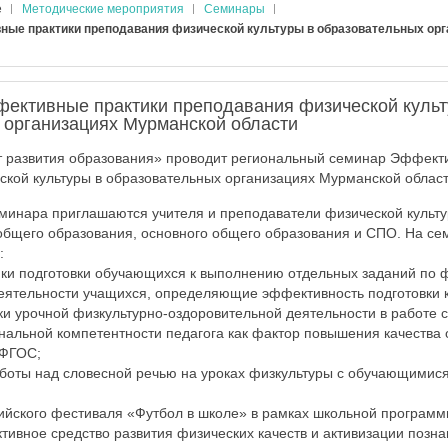
е
Методические мероприятия
Семинары
ые практики преподавания физической культуры в образовательных ор
ективные практики преподавания физической культ
 организациях Мурманской области
 развития образования» проводит региональный семинар Эффект
кой культуры в образовательных организациях Мурманской области
еминара приглашаются учителя и преподаватели физической культ
бщего образования, основного общего образования и СПО. На се
:
ки подготовки обучающихся к выполнению отдельных заданий по ф
еятельности учащихся, определяющие эффективность подготовки к
и урочной физкультурно-оздоровительной деятельности в работе с
нальной компетентности педагога как фактор повышения качества 
 ФГОС;
аботы над словесной речью на уроках физкультуры с обучающимис
ийского фестиваля «Футбол в школе» в рамках школьной программ
ктивное средство развития физических качеств и активизации позн