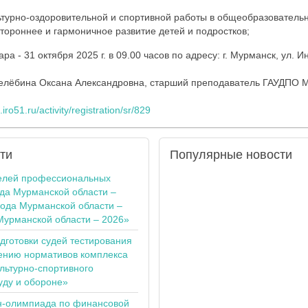
ьтурно-оздоровительной и спортивной работы в общеобразователь
тороннее и гармоничное развитие детей и подростков;
а - 31 октября 2025 г. в 09.00 часов по адресу: г. Мурманск, ул. И
елёбина Оксана Александровна, старший преподаватель ГАУДПО М
.iro51.ru/activity/registration/sr/829
ти
Популярные
новости
елей профессиональных
ода Мурманской области –
года Мурманской области –
Мурманской области – 2026»
одготовки судей тестирования
ению нормативов комплекса
льтурно-спортивного
уду и обороне»
н-олимпиада по финансовой