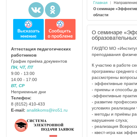
Главная
Направлени
О семинаре «Эффективн
области
О семинаре «Эфф
образовательных
ГАУДПО МО «Институт
Аттестация педагогических
преподавания физичес
работников
График приёма документов
К участию в работе с
ПН, ЧТ, ПТ
программы среднего о
9:00 - 13:00
рассмотрены вопросы
14:00 - 17:00
- эффективные практи
ВТ, СР
- приемы и способы д
Неприемные дни
-эффективные практик
Телефон:
- развитие профессио
8 (8152) 410-433
условиях реализации
E-mail:
analitikoms@iro51.ru
- методы и приёмы р
нарушение слуха;
- реализация Всеросс
- квест-игра как эффе