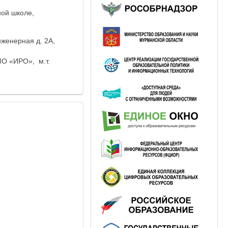
ной школе,
нженерная д. 2А,
О «ИРО», м.т.