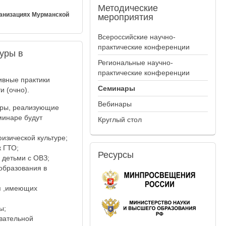
Методические
ганизациях Мурманской
мероприятия
Всероссийские научно-
практические конференции
уры в
Региональные научно-
практические конференции
ивные практики
Семинары
 (очно).
Вебинары
уры, реализующие
минаре будут
Круглый стол
изической культуре;
 ГТО;
Ресурсы
 детьми с ОВЗ;
образования в
я ,имеющих
ы;
авательной