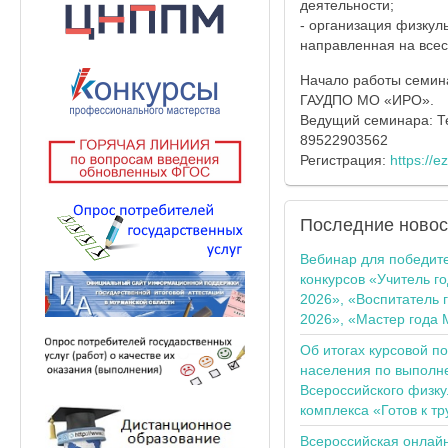
деятельности;
- организация физкул
направленная на всес
Начало работы семинар
ГАУДПО МО «ИРО».
Ведущий семинара: Т
89522903562
Регистрация:
https://ez
Последние
новос
Вебинар для победит
конкурсов «Учитель г
2026», «Воспитатель 
2026», «Мастер года 
Об итогах курсовой п
населения по выполн
Всероссийского физку
комплекса «Готов к тр
Всероссийская онлай