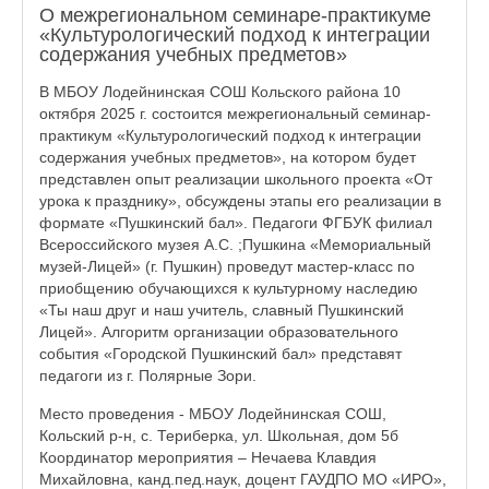
О межрегиональном семинаре-практикуме
«Культурологический подход к интеграции
содержания учебных предметов»
В МБОУ Лодейнинская СОШ Кольского района 10
октября 2025 г. состоится межрегиональный семинар-
практикум «Культурологический подход к интеграции
содержания учебных предметов», на котором будет
представлен опыт реализации школьного проекта «От
урока к празднику», обсуждены этапы его реализации в
формате «Пушкинский бал». Педагоги ФГБУК филиал
Всероссийского музея А.С. ;Пушкина «Мемориальный
музей-Лицей» (г. Пушкин) проведут мастер-класс по
приобщению обучающихся к культурному наследию
«Ты наш друг и наш учитель, славный Пушкинский
Лицей». Алгоритм организации образовательного
события «Городской Пушкинский бал» представят
педагоги из г. Полярные Зори.
Место проведения - МБОУ Лодейнинская СОШ,
Кольский р-н, с. Териберка, ул. Школьная, дом 5б
Координатор мероприятия – Нечаева Клавдия
Михайловна, канд.пед.наук, доцент ГАУДПО МО «ИРО»,