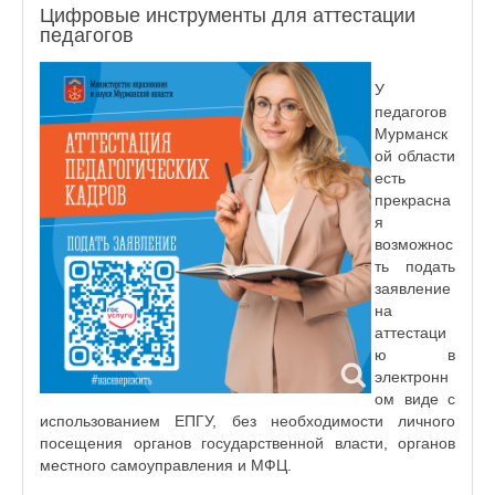
Цифровые инструменты для аттестации
педагогов
У
педагогов
Мурманск
ой области
есть
прекрасна
я
возможнос
ть подать
заявление
на
аттестаци
ю в
электронн
ом виде с
использованием ЕПГУ, без необходимости личного
посещения органов государственной власти, органов
местного самоуправления и МФЦ.