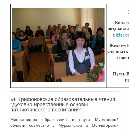
Колле
поздравля
Межд
с
Желаем В
улучшать 
свои
Пусть В
п
VII Трифоновские образовательные чтения
"Духовно-нравственные основы
патриотического воспитания"
Министерство образования и науки Мурманской
области совместно с Мурманской и Мончегорской