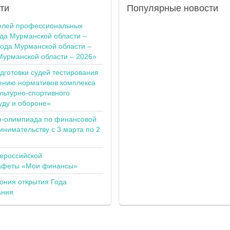
ти
Популярные
новости
елей профессиональных
ода Мурманской области –
года Мурманской области –
Мурманской области – 2026»
одготовки судей тестирования
ению нормативов комплекса
льтурно-спортивного
уду и обороне»
н-олимпиада по финансовой
инимательству с 3 марта по 2
сероссийской
тафеты «Мои финансы»
ония открытия Года
ания