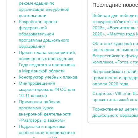
рекомендации по
Последние
новос
организации внеурочной
деятельности
Вебинар для победит
Разработан проект
конкурсов «Учитель г
федеральной
2026», «Воспитатель 
образовательной
2026», «Мастер года 
программы дошкольного
Об итогах курсовой п
образования
населения по выполн
Проект плана мероприятий,
Всероссийского физку
посвященных проведению
комплекса «Готов к тр
Году педагога и наставника
в Мурманской области
Всероссийская онлай
Конструктор учебных планов
грамотности и предпр
Минпросвещения
апреля 2026 года
скорректировало ФГОС для
Стартовал VIII этап В
10-11 классов
просветительской эс
Примерная рабочая
программа курса
Торжественная церем
внеурочной деятельности
дошкольного образов
«Разговоры о важном»
Подростки и наркотики:
особенности профилактики