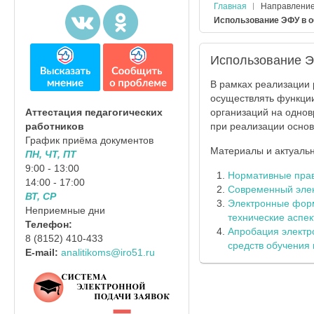
Главная
Направлени
Использование ЭФУ в о
Использование Э
В рамках реализации 
осуществлять функци
организаций на одно
Аттестация педагогических
при реализации осно
работников
График приёма документов
Материалы и актуаль
ПН, ЧТ, ПТ
9:00 - 13:00
Нормативные прав
14:00 - 17:00
Современный элек
ВТ, СР
Электронные форм
Неприемные дни
технические аспек
Телефон:
Апробация электр
8 (8152) 410-433
средств обучения
E-mail:
analitikoms@iro51.ru