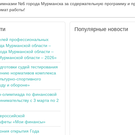
гимназии №6 города Мурманска за содержательную программу и пр
мат работы!
ти
Популярные
новости
елей профессиональных
ода Мурманской области –
года Мурманской области –
Мурманской области – 2026»
одготовки судей тестирования
ению нормативов комплекса
льтурно-спортивного
уду и обороне»
н-олимпиада по финансовой
инимательству с 3 марта по 2
сероссийской
тафеты «Мои финансы»
ония открытия Года