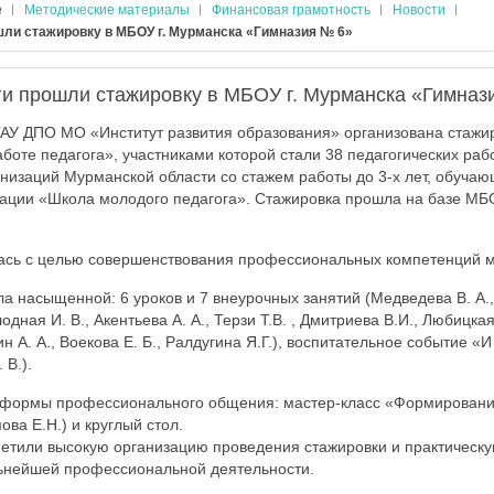
е
Методические материалы
Финансовая грамотность
Новости
ли стажировку в МБОУ г. Мурманска «Гимназия № 6»
и прошли стажировку в МБОУ г. Мурманска «Гимназ
ГАУ ДПО МО «Институт развития образования» организована стажи
боте педагога», участниками которой стали 38 педагогических раб
низаций Мурманской области со стажем работы до 3-х лет, обуча
ции «Школа молодого педагога». Стажировка прошла на базе МБО
ась с целью совершенствования профессиональных компетенций м
а насыщенной: 6 уроков и 7 внеурочных занятий (Медведева В. А.,
дная И. В., Акентьева А. А., Терзи Т.В. , Дмитриева В.И., Любицкая
н А. А., Воекова Е. Б., Ралдугина Я.Г.), воспитательное событие «
 В.).
формы профессионального общения: мастер-класс «Формирован
ва Е.Н.) и круглый стол.
етили высокую организацию проведения стажировки и практическу
ьнейшей профессиональной деятельности.