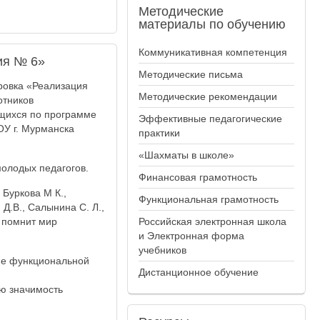
Методические
материалы по обучению
Коммуникативная компетенция
ия № 6»
Методические письма
ровка «Реализация
Методические рекомендации
отников
ющихся по программе
Эффективные педагогические
У г. Мурманска
практики
«Шахматы в школе»
олодых педагогов.
Финансовая грамотность
 Буркова М К.,
Функциональная грамотность
 Д.В., Салынина С. Л.,
И помнит мир
Российская электронная школа
и Электронная форма
учебников
ие функциональной
Дистанционное обучение
ю значимость