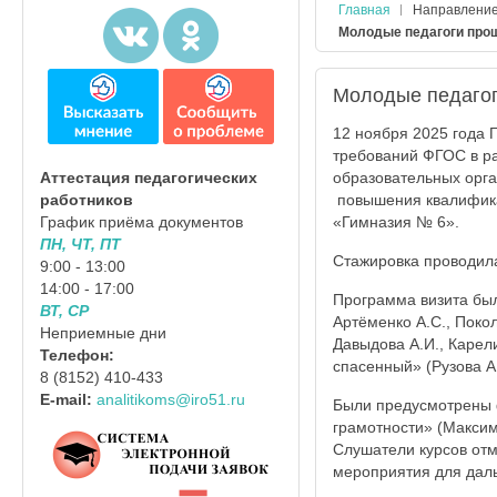
Главная
Направлени
Молодые педагоги прош
Молодые педагог
12 ноября 2025 года 
требований ФГОС в ра
образовательных орга
Аттестация педагогических
повышения квалифика
работников
«Гимназия № 6».
График приёма документов
ПН, ЧТ, ПТ
Стажировка проводил
9:00 - 13:00
14:00 - 17:00
Программа визита был
ВТ, СР
Артёменко А.С., Поколо
Неприемные дни
Давыдова А.И., Карели
Телефон:
спасенный» (Рузова А.
8 (8152) 410-433
E-mail:
analitikoms@iro51.ru
Были предусмотрены 
грамотности» (Максимо
Слушатели курсов отм
мероприятия для дал