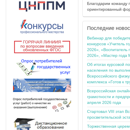
Благодарим команду 
ориентированный фор
Последние
новос
Вебинар для победит
конкурсов «Учитель г
2026», «Воспитатель 
2026», «Мастер года 
Об итогах курсовой п
населения по выполн
Всероссийского физку
комплекса «Готов к тр
Всероссийская онлай
грамотности и предпр
апреля 2026 года
Стартовал VIII этап В
просветительской эс
Торжественная церем