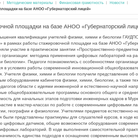
е
Методические материалы
Финансовая грамотность
Новости
площадки на базе АНОО «Губернаторский лицей»
очной площадки на базе АНОО «Губернаторский лиц
вышения квалификации учителей физики, химии и биологии ГАУДП
» в рамках работы стажировочной площадки на базе АНОО «Губер
няли участие в практическом занятии «Пространственно-предметн
 организации: методика применения цифровых лабораторий на ра
 и биологии». Педагоги познакомились с особенностями организац
ся в условиях работы современной инновационной общеобразовате
я. Учителя физики, химии и биологии получили представление об
 оборудованием кабинетов физики, химии, биологии, а также тех
дагогов области с идеями инженерной и естественно-научной нап
ные общеобразовательные программы основного общего и средне
имость для начальных этапов подготовки инженерных кадров в Мур
частие в мастер-классах по работе с современными цифровыми л
гии, географии и физиологии. Учителями предметов естественно-н
я были представлены практикумы для слушателей курсов, в ходе 
ю цифровых датчиков, общие возможности оборудования современ
цифровых лабораторий. В ходе выполнения самостоятельной практ
значимость единства подходов к оснащению современным высокот