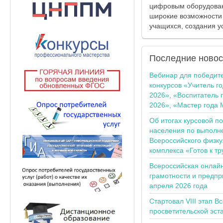
цифровым оборудован
широкие возможности
учащихся, создания у
Последние
новос
Вебинар для победит
конкурсов «Учитель г
2026», «Воспитатель 
2026», «Мастер года 
Об итогах курсовой п
населения по выполн
Всероссийского физку
комплекса «Готов к тр
Всероссийская онлай
грамотности и предпр
апреля 2026 года
Стартовал VIII этап В
просветительской эс