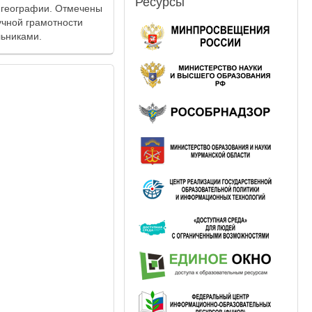
Ресурсы
 географии. Отмечены
чной грамотности
льниками.