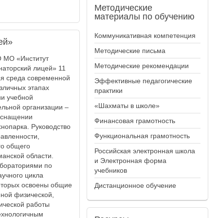
Методические
материалы по обучению
Коммуникативная компетенция
ей»
Методические письма
О МО «Институт
Методические рекомендации
наторский лицей» 11
ая среда современной
Эффективные педагогические
зличных этапах
практики
ии учебной
«Шахматы в школе»
льной организации –
 оснащении
Финансовая грамотность
нопарка. Руководство
Функциональная грамотность
равленности,
го общего
Российская электронная школа
манской области.
и Электронная форма
абораториями по
учебников
аучного цикла
которых освоены общие
Дистанционное обучение
ной физической,
ической работы
ехнологичным