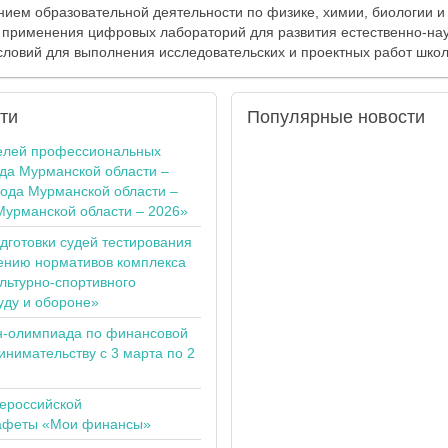
ием образовательной деятельности по физике, химии, биологии и
 применения цифровых лабораторий для развития естественно-нау
словий для выполнения исследовательских и проектных работ шко
ти
Популярные
новости
елей профессиональных
ода Мурманской области –
года Мурманской области –
Мурманской области – 2026»
одготовки судей тестирования
ению нормативов комплекса
льтурно-спортивного
уду и обороне»
н-олимпиада по финансовой
инимательству с 3 марта по 2
сероссийской
тафеты «Мои финансы»