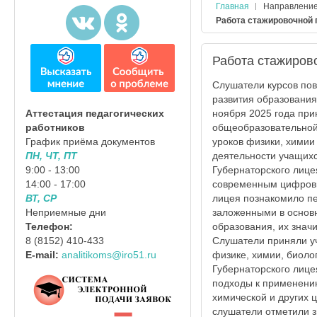
Главная
Направлени
Работа стажировочной 
Работа стажиров
Слушатели курсов по
развития образования
ноября 2025 года при
Аттестация педагогических
общеобразовательной
работников
уроков физики, химии
График приёма документов
деятельности учащих
ПН, ЧТ, ПТ
Губернаторского лице
9:00 - 13:00
современным цифровым
14:00 - 17:00
лицея познакомило пе
ВТ, СР
заложенными в основ
Неприемные дни
образования, их знач
Телефон:
Слушатели приняли у
8 (8152) 410-433
физике, химии, биоло
E-mail:
analitikoms@iro51.ru
Губернаторского лице
подходы к применени
химической и других 
слушатели отметили 