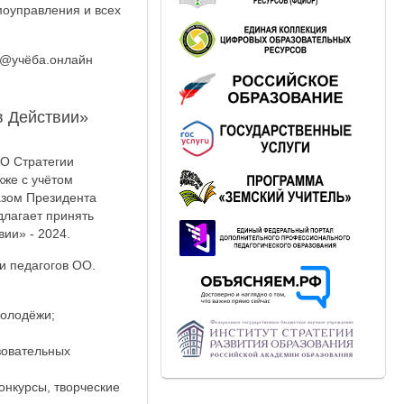
моуправления и всех
0@учёба.онлайн
в Действии»
«О Стратегии
кже с учётом
азом Президента
длагает принять
ии» - 2024.
и педагогов ОО.
молодёжи;
зовательных
онкурсы, творческие