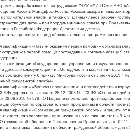
граммы разрабатываются сотрудниками ФГАУ «ФИЦТО» и АНО «АП
ещения России, Минцифры России, Роскомнадзора и иных заинте
исполнительной власти, а также с участием членов рабочей групп
транство для детей» при Координационном совете при Правительс
нию в Российской Федерации Десятилетия детства.
а портале реализуется ряд образовательных программ повышения
.
 квалификации «Навыки оказания первой помощи» организована 
 сотрудников первой помощи пострадавшим согласно абзацу 9 ста
едерации.
 квалификации «Государственное управление и государственная 
ы и деловые коммуникации» и «Менеджмент и маркетинг» организо
в согласно пункту 8 приказу Минтруда России от 5 июня 2019 г. №
енной гражданской службы».
 квалификации «Вопросы профилактики и противодействия корру
13.3 Федерального закона от 25.12.2008 № 273-ФЗ «О противодейс
от 29.06.2018 № 378 «О Национальном плане противодействия кор
зации обучения по образовательным программам в области против
 квалификации «Организация гражданской обороны и защиты от 
и техногенного характера» организована на основании статьи 9 Фе
О гражданской обороне» и Постановления Правительства от 02.11
я о подготовке населения в области гражданской обороны» для об