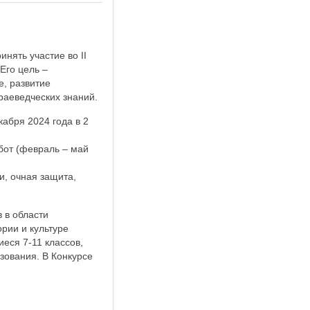
нять участие во II
Его цель –
, развитие
раеведческих знаний.
кабря 2024 года в 2
бот (февраль – май
и, очная защита,
 в области
рии и культуре
еся 7-11 классов,
ования. В Конкурсе