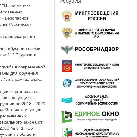
Ресурсы
ГИ» на основе
ресованных
ы «Безопасное
тве Российской
 квалификации по
для обучения всеми
тьи 212 Трудового
служба в современной
ваны для обучения
 378н в рамках блока
пции» организована
твии коррупции» и
рупции на 2018 - 2020
одействия коррупции.
чрезвычайных
дерального закона от
.2000 № 841 «Об
учения в области