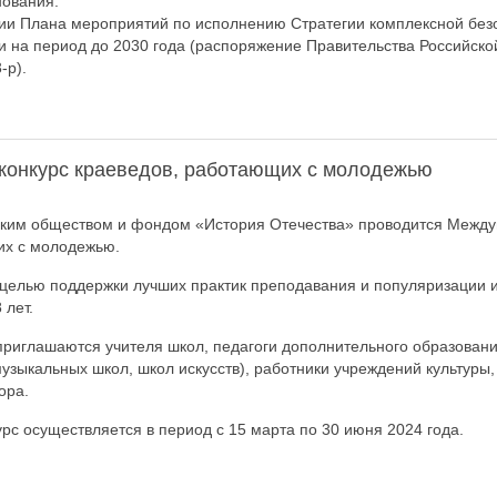
нования.
ии Плана мероприятий по исполнению Стратегии комплексной безо
 на период до 2030 года (распоряжение Правительства Российско
-р).
онкурс краеведов, работающих с молодежью
ским обществом и фондом «История Отечества» проводится Между
их с молодежью.
 целью поддержки лучших практик преподавания и популяризации 
 лет.
приглашаются учителя школ, педагоги дополнительного образования
музыкальных школ, школ искусств), работники учреждений культуры
ора.
урс осуществляется в период с 15 марта по 30 июня 2024 года.