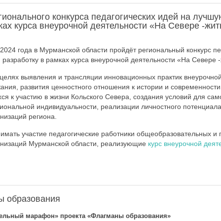
гионального конкурса педагогических идей на лучш
ках курса внеурочной деятельности «На Севере -жи
 2024 года в Мурманской области пройдёт региональный конкурс пе
разработку в рамках курса внеурочной деятельности «На Севере -
 целях выявления и трансляции инновационных практик внеурочно
ания, развития ценностного отношения к истории и современности
ся к участию в жизни Кольского Севера, создания условий для са
иональной индивидуальности, реализации личностного потенциала
низаций региона.
нимать участие педагогические работники общеобразовательных 
анизаций Мурманской области, реализующие
курс внеурочной деят
ы образования
тельный марафон» проекта «Флагманы образования»