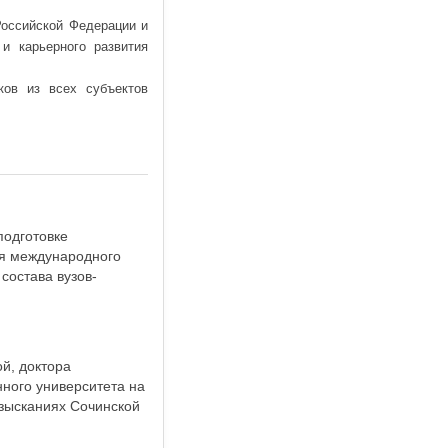
оссийской Федерации и
и карьерного развития
ков из всех субъектов
подготовке
ия международного
состава вузов-
й, доктора
нного университета на
изысканиях Сочинской