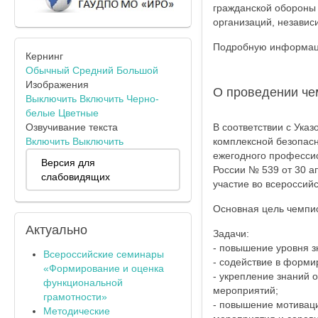
гражданской обороны 
организаций, независ
Подробную информаци
Кернинг
Обычный
Средний
Большой
Изображения
О проведении че
Выключить
Включить
Черно-
белые
Цветные
Озвучивание текста
В соответствии с Ука
Включить
Выключить
комплексной безопасн
ежегодного профессио
Версия для
России № 539 от 30 а
слабовидящих
участие во всероссий
Основная цель чемпио
Актуально
Задачи:
- повышение уровня з
Всероссийские семинары
- содействие в форми
«Формирование и оценка
- укрепление знаний 
функциональной
мероприятий;
грамотности»
- повышение мотиваци
Методические