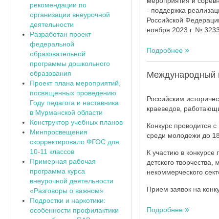
мероприятия и сорев
рекомендации по
- поддержка реализац
организации внеурочной
Российской Федерации
деятельности
ноября 2023 г. № 3233
Разработан проект
федеральной
Подробнее
образовательной
программы дошкольного
образования
Международный к
Проект плана мероприятий,
посвященных проведению
Российским историче
Году педагога и наставника
краеведов, работающ
в Мурманской области
Конструктор учебных планов
Конкурс проводится с
Минпросвещения
среди молодежи до 18
скорректировало ФГОС для
10-11 классов
К участию в конкурсе 
Примерная рабочая
детского творчества, 
программа курса
некоммерческого сект
внеурочной деятельности
Прием заявок на конк
«Разговоры о важном»
Подростки и наркотики:
Подробнее
особенности профилактики