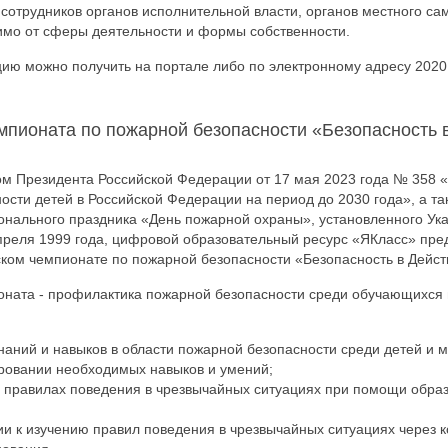
сотрудников органов исполнительной власти, органов местного са
имо от сферы деятельности и формы собственности.
ю можно получить на портале либо по электронному адресу 202
мпионата по пожарной безопасности «Безопасность 
зом Президента Российской Федерации от 17 мая 2023 года № 358 
ости детей в Российской Федерации на период до 2030 года», а та
нального праздника «День пожарной охраны», установленного Ук
преля 1999 года, цифровой образовательный ресурс «ЯКласс» пре
ском чемпионате по пожарной безопасности «Безопасность в Действ
ната - профилактика пожарной безопасности среди обучающихся 
наний и навыков в области пожарной безопасности среди детей и 
ровании необходимых навыков и умений;
о правилах поведения в чрезвычайных ситуациях при помощи обра
и к изучению правил поведения в чрезвычайных ситуациях через к