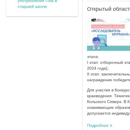
употребления ПАВ в
старшей школе
Открытый област
этапа:
I этап: отборочный э
2024 года);
II этап: заключительн
награждение победите
Для участия в Конкур
краеведения. Тематик
Кольского Севера. В 
осваивающие образов
допускается индивидуа
Подробнее