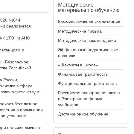
Методические
материалы по обучению
.2020 №644
Коммуникативная компетенция
ии реализуется
Методические письма
«ФИЦТО» и АНО
Методические рекомендации
Эффективные педагогические
петенциям и
практики
пы «Безопасное
«Шахматы в школе»
тве Российской
Финансовая грамотность
а России,
Функциональная грамотность
олитики в сфере
законодательству и
Российская электронная школа
и Электронная форма
лючает бесплатное
учебников
оверения о повышении
Дистанционное обучение
при успешном
при наличии высшего