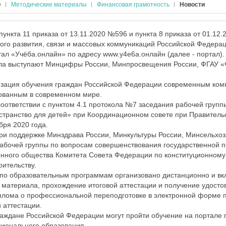
е
Методические материалы
Финансовая грамотность
Новости
ункта 11 приказа от 13.11.2020 №596 и пункта 8 приказа от 01.12
го развития, связи и массовых коммуникаций Российской Федерац
ал «Учёба.онлайн» по адресу www.y4e6a.онлайн (далее - портал).
ла выступают Минцифры России, Минпросвещения России, ФГАУ 
низация обучения граждан Российской Федерации современным ком
бованным в современном мире.
соответствии с пунктом 4.1 протокола №7 заседания рабочей груп
транство для детей» при Координационном совете при Правительс
бря 2020 года.
ри поддержке Минздрава России, Минкультуры России, Минсельхоз
абочей группы по вопросам совершенствования государственной п
ного общества Комитета Совета Федерации по конституционному 
оительству.
 по образовательным программам организовано дистанционно и вк
 материала, прохождение итоговой аттестации и получение удост
плома о профессиональной переподготовке в электронной форме 
 аттестации.
аждане Российской Федерации могут пройти обучение на портале 
ионального образования.