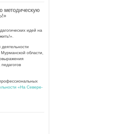
ую методическую
ть!»
дагогических идей на
жить!».
й деятельности
 Мурманской области,
мовыражения
 педагогов
и профессиональных
ельности «На Севере-