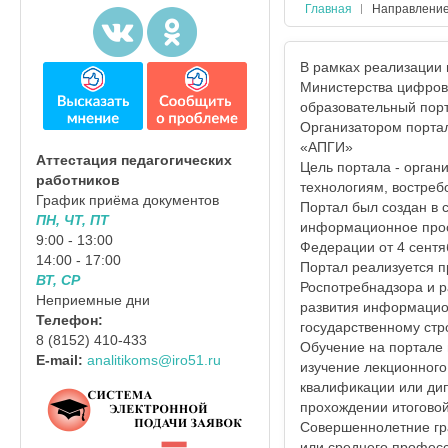
Главная
Направлени
В рамках реализации п
Министерства цифрово
образовательный порт
Организатором порта
«АПГИ»
Аттестация педагогических
Цель портала - орга
работников
технологиям, востре
График приёма документов
Портал был создан в 
ПН, ЧТ, ПТ
информационное прос
9:00 - 13:00
Федерации от 4 сентя
14:00 - 17:00
Портал реализуется п
ВТ, СР
Роспотребнадзора и р
Неприемные дни
развития информацион
Телефон:
государственному стр
8 (8152) 410-433
Обучение на портале
E-mail:
analitikoms@iro51.ru
изучение лекционного
квалификации или ди
прохождении итоговой
Совершеннолетние гр
или среднего професс