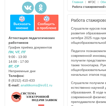
Главная
ФГОС
Обн
Работа стажировочной 
Работа стажиров
Слушатели курсов по
развития образования
октября 2025 года пр
Аттестация педагогических
общеобразовательной
работников
График приёма документов
Педагоги познакомили
ПН, ЧТ, ПТ
современной инновац
9:00 - 13:00
получили представлен
14:00 - 17:00
также технопарка. Ру
ВТ, СР
общеобразовательные 
Неприемные дни
начальных этапов под
Телефон:
8 (8152) 410-433
Слушатели получили 
E-mail:
analitikoms@iro51.ru
естественно-научной 
образования. В ходе 
современной физическ
преподаватели физики