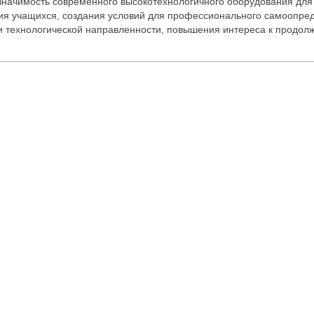
начимость современного высокотехнологичного оборудования для
я учащихся, создания условий для профессионального самоопре
и технологической направленности, повышения интереса к продол