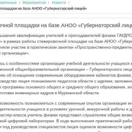
овленные
Мероприятия
Новости
площадки на базе АНОО «Губернаторский лицей»
очной площадки на базе АНОО «Губернаторский лиц
вышения квалификации учителей и преподавателей физики ГАУДП
» в рамках работы стажировочной площадки на базе АНОО «Губер
иняли участие в практическом занятии «Пространственно-предмет
 организации».
сь с особенностями организации учебной деятельности учащихся 
ионной общеобразовательной организации – Губернаторского лице
ие об оснащении современным оборудованием кабинетов физики, 
ководство лицея познакомило педагогов области с идеями, заложе
программы основного общего и среднего общего образования, их
готовки инженерных кадров в Мурманской области.
возможность познакомиться с современным опытом организации и
деятельности учащихся в условиях урочной, внеурочной работы и 
мастер-класса учитель физики представил слушателям общие воз
ой цифровой лаборатории. В ходе выполнения практической рабо
 под руководством специалистов лицея оценили возможности циф