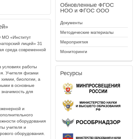
Обновленные
ФГОС
НОО и ФГОС ООО
Документы
ей»
Методические материалы
О МО «Институт
Мероприятия
наторский лицей» 31
ная среда современной
Мониторинги
в условиях работы
Ресурсы
я. Учителя физики
химии, биологии, а
нными в основные
 значимость для
нженерной и
дополнительного
можности оборудования
ты учителя и
рового оборудования.