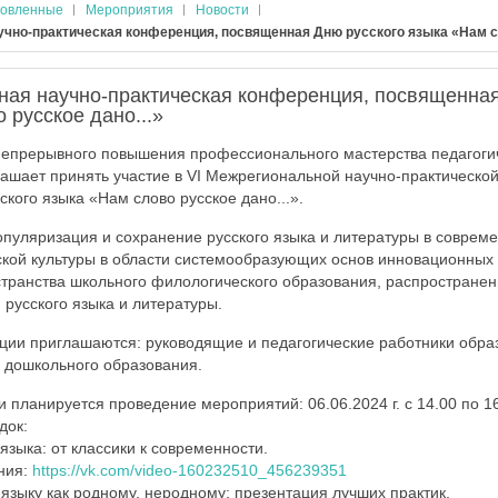
овленные
Мероприятия
Новости
учно-практическая конференция, посвященная Дню русского языка «Нам сл
ная научно-практическая конференция, посвященная
 русское дано...»
епрерывного повышения профессионального мастерства педагогич
лашает принять участие в VI Межрегиональной научно-практическо
кого языка «Нам слово русское дано...».
пуляризация и сохранение русского языка и литературы в соврем
кой культуры в области системообразующих основ инновационных
странства школьного филологического образования, распростране
 русского языка и литературы.
ции приглашаются: руководящие и педагогические работники обра
 дошкольного образования.
планируется проведение мероприятий: 06.06.2024 г. с 14.00 по 16
док:
языка: от классики к современности.
ния:
https://vk.com/video-160232510_456239351
 языку как родному, неродному: презентация лучших практик.