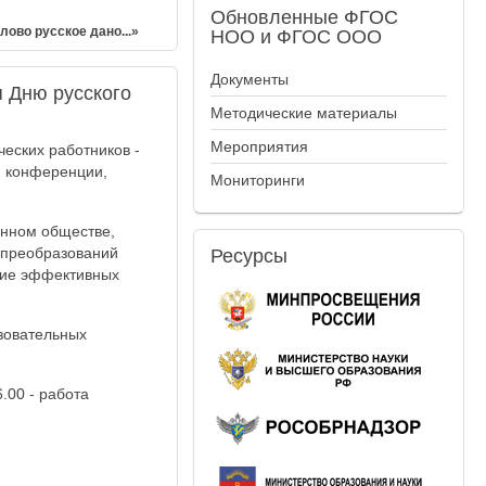
Обновленные
ФГОС
ово русское дано...»
НОО и ФГОС ООО
Документы
 Дню русского
Методические материалы
Мероприятия
еских работников -
й конференции,
Мониторинги
енном обществе,
 преобразований
Ресурсы
ние эффективных
зовательных
.00 - работа