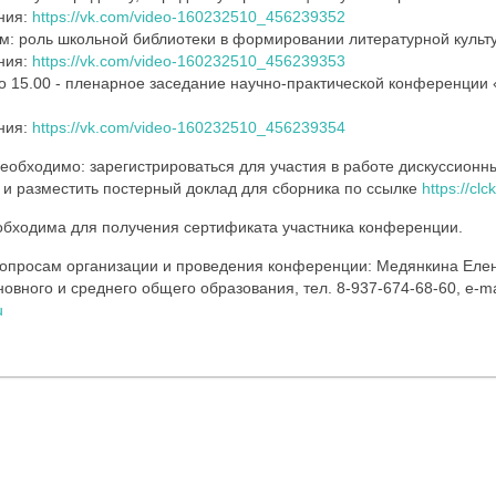
ния:
https://vk.com/video-160232510_456239352
ем: роль школьной библиотеки в формировании литературной культ
ния:
https://vk.com/video-160232510_456239353
 по 15.00 - пленарное заседание научно-практической конференции
ния:
https://vk.com/video-160232510_456239354
необходимо: зарегистрироваться для участия в работе дискуссионн
и разместить постерный доклад для сборника по ссылке
https://cl
обходима для получения сертификата участника конференции.
 вопросам организации и проведения конференции: Медянкина Еле
вного и среднего общего образования, тел. 8-937-674-68-60, e-ma
u