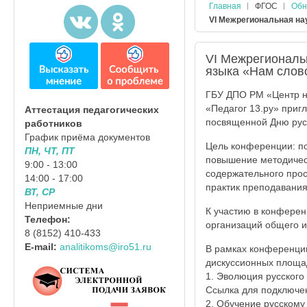
Главная
ФГОС
Обн
VI Межрегиональная на
VI Межрегиональ
языка «Нам слово
ГБУ ДПО РМ «Центр н
«Педагог 13.ру» приг
Аттестация педагогических
посвященной Дню русс
работников
График приёма документов
Цель конференции: по
ПН, ЧТ, ПТ
повышение методичес
9:00 - 13:00
содержательного про
14:00 - 17:00
практик преподавания
ВТ, СР
Неприемные дни
К участию в конферен
Телефон:
организаций общего и
8 (8152) 410-433
E-mail:
analitikoms@iro51.ru
В рамках конференции 
дискуссионных площа
1. Эволюция русского 
Ссылка для подключе
2. Обучение русскому