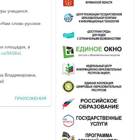
уры учащихся.
 «Нам слово русское
ых площадок, в
ck.ru/3AS6xL
на Владимировна,
il:
ПРИЛОЖЕНИЯ