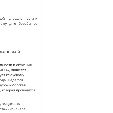
кой направленности и
дному дню борьбы со
ажданской
ивности и обучения
«ИРО», является
ует ключевому
ода. Педагоги
Кубок «Морская
, которая проводится
у защитника
ота» - филиала