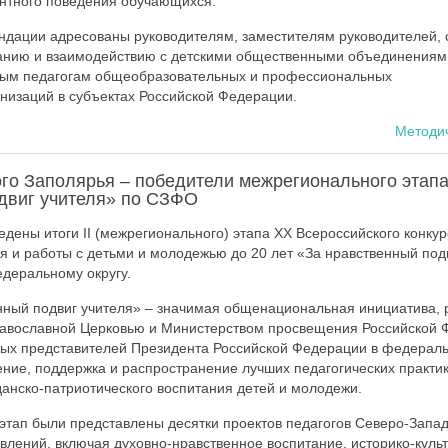
антного поведения обучающихся.
ндации адресованы руководителям, заместителям руководителей, 
танию и взаимодействию с детскими общественными объединениями
ным педагогам общеобразовательных и профессиональных
низаций в субъектах Российской Федерации.
Методи
го Заполярья – победители межрегионального этапа
двиг учителя» по СЗФО
дены итоги II (межрегионального) этапа XX Всероссийского конкур
ия и работы с детьми и молодежью до 20 лет «За нравственный под
деральному округу.
нный подвиг учителя» – значимая общенациональная инициатива,
равославной Церковью и Министерством просвещения Российской 
ых представителей Президента Российской Федерации в федеральн
ение, поддержка и распространение лучших педагогических практик
данско-патриотического воспитания детей и молодежи.
тап были представлены десятки проектов педагогов Северо-Запа
влений, включая духовно-нравственное воспитание, историко-куль