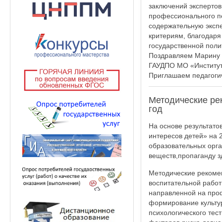
заключений экспертов
профессионального пе
содержательную экспе
критериям, благодар
государственной поли
Поздравляем Марину А
ГАУДПО МО «Институт 
Приглашаем педагогич
Методические ре
год
На основе результато
интересов детей» на 
образовательных орг
веществ,пропаганду з
Методические рекомен
воспитательной рабо
направленной на проф
формирование культур
психологического тес