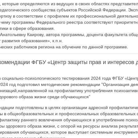
, которые определяются из ведущих в своих областях представите
дагогического сообщества субъектов Российской Федерации. Эксп
ртизу в соответствии с профилем их профессиональной деятельн
я чему программы Федерального реестра соответствуют приорите
тики в сфере образования.
натольевну Каирову, автора программы, доцента факультета общ
развития образования», к.п.н.
еских работников региона на обучение по данной программе.
комендации ФГБУ «Центр защиты прав и интересов д
в социально-психологического тестирования 2024 года ФГБУ «Цент
2024 год подготовил методические рекомендации "Организация де
анизаций,направленной на профилактику употребления психоактив
дорового образа жизни среди обучающихся"
дации подготовлены в целях организации адресной профилактиче
ты в общеобразовательных и профессиональных образовательных 
илактику раннего вовлечения обучающихся в употребление психо
ы здорового образа жизни, с опорой на ресурсы анализа результа
тирования обучающихся, которое выступает системным инструмен