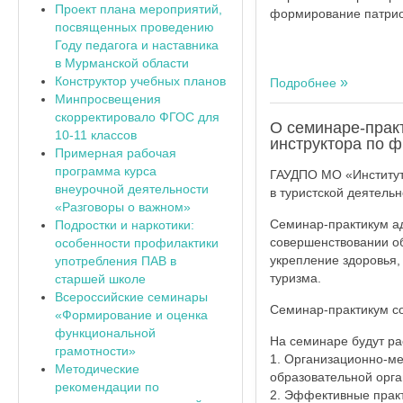
Проект плана мероприятий,
формирование патрио
посвященных проведению
Году педагога и наставника
в Мурманской области
Конструктор учебных планов
Подробнее
Минпросвещения
скорректировало ФГОС для
О семинаре-прак
10-11 классов
инструктора по 
Примерная рабочая
программа курса
ГАУДПО МО «Институт
внеурочной деятельности
в туристской деятель
«Разговоры о важном»
Семинар-практикум ад
Подростки и наркотики:
совершенствовании о
особенности профилактики
укрепление здоровья,
употребления ПАВ в
туризма.
старшей школе
Всероссийские семинары
Семинар-практикум со
«Формирование и оценка
функциональной
На семинаре будут р
грамотности»
1. Организационно-ме
Методические
образовательной орга
рекомендации по
2. Эффективные практ