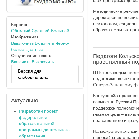
факторов риска деви
Методические рекоме
директоров по воспи
психологам, социаль
Кернинг
образовательных орга
Обычный
Средний
Большой
Изображения
Выключить
Включить
Черно-
белые
Цветные
Озвучивание текста
Педагоги Кольско
нравственный по
Включить
Выключить
Версия для
В Петрозаводске подве
слабовидящих
педагогики, воспитан
Северо-Западному фе
Конкурс «За нравстве
Актуально
совместно Русской П
поддержке полномочн
Разработан проект
главная цель – выявл
федеральной
нравственного и граж
образовательной
программы дошкольного
На межрегиональный э
образования
широкий спектр напра