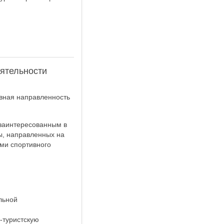
еятельности
вная направленность
 заинтересованным в
ы, направленных на
ами спортивного
льной
-туристскую