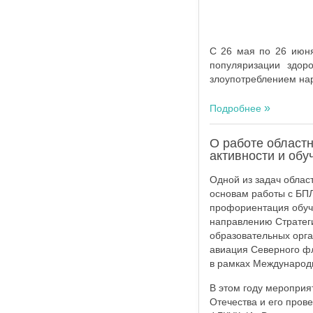
С 26 мая по 26 июня
популяризации здор
злоупотреблением нар
Подробнее
О работе областн
активности и об
Одной из задач облас
основам работы с БПЛ
профориентация обуча
направлению Стратеги
образовательных орг
авиация Северного фл
в рамках Международн
В этом году мероприя
Отечества и его пров