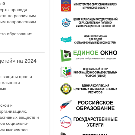
лей
ерты проводят
ости по различным
тным направлениям
его образования
етей» на 2024
р защиты прав и
ятельности
ных
ской и
организациях,
активных веществ и
тов социально-
том выявления