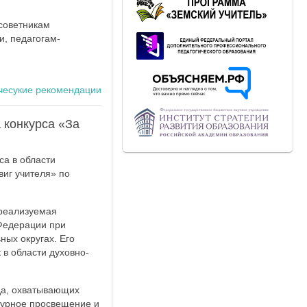
советникам
, педагогам-
чесукие рекомендации
 конкурса «За
са в области
виг учителя» по
 реализуемая
Федерации при
ых округах. Его
 в области духовно-
да, охватывающих
турное просвещение и