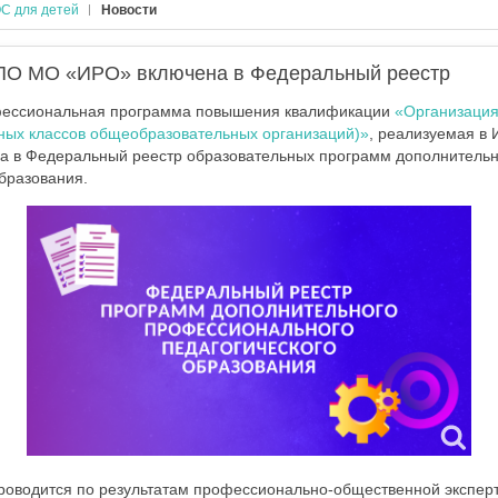
С для детей
Новости
ПО МО «ИРО» включена в Федеральный реестр
фессиональная программа повышения квалификации
«Организация
ых классов общеобразовательных организаций)»
, реализуемая в 
на в Федеральный реестр образовательных программ дополнительн
бразования.
роводится по результатам профессионально-общественной эксперт