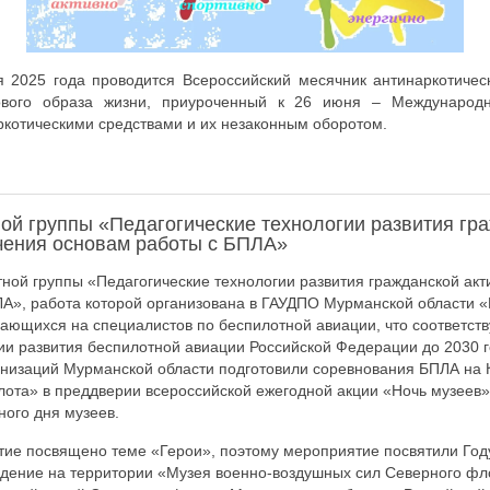
 2025 года проводится Всероссийский месячник антинаркотичес
ового образа жизни, приуроченный к 26 июня – Междунаро
котическими средствами и их незаконным оборотом.
ой группы «Педагогические технологии развития гр
учения основам работы с БПЛА»
тной группы «Педагогические технологии развития гражданской акт
А», работа которой организована в ГАУДПО Мурманской области 
ющихся на специалистов по беспилотной авиации, что соответств
и развития беспилотной авиации Российской Федерации до 2030 г
анизаций Мурманской области подготовили соревнования БПЛА на 
ота» в преддверии всероссийской ежегодной акции «Ночь музеев»
ого дня музеев.
тие посвящено теме «Герои», поэтому мероприятие посвятили Год
едение на территории «Музея военно-воздушных сил Северного фл