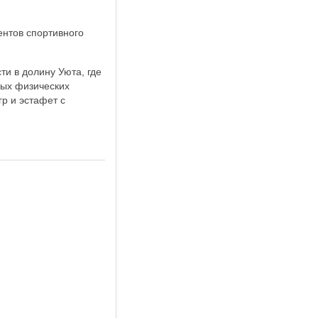
нтов спортивного
и в долину Уюта, где
вых физических
гр и эстафет с