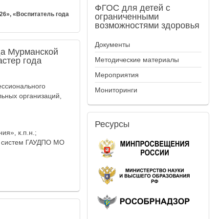
ФГОС
для детей с
26», «Воспитатель года
ограниченными
возможностями здоровья
Документы
да Мурманской
астер года
Методические материалы
Мероприятия
ессионального
Мониторинги
льных организаций,
Ресурсы
я», к.п.н.;
х систем ГАУДПО МО