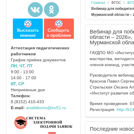
Главная
ФГОС
ФГО
Вебинар для победител
Мурманской области – 
Вебинар для поб
области – 2026»,
Мурманской обла
Аттестация педагогических
ГАУДПО МО «Институт
работников
мастерства, методист
График приёма документов
членов команд, участ
ПН, ЧТ, ПТ
9:00 - 13:00
Руководители вебинар
14:00 - 17:00
Краснов Павел Сергее
ВТ, СР
Стрельская Оксана А
Неприемные дни
«Институт развития о
Телефон:
8 (8152) 410-433
Время проведения: 07
E-mail:
analitikoms@iro51.ru
Регистрация:
http://b1
Последние
новос