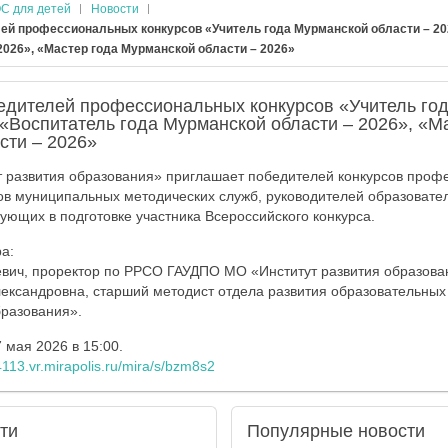
С для детей
Новости
ей профессиональных конкурсов «Учитель года Мурманской области – 20
2026», «Мастер года Мурманской области – 2026»
едителей профессиональных конкурсов «Учитель го
 «Воспитатель года Мурманской области – 2026», «М
сти – 2026»
 развития образования» приглашает победителей конкурсов проф
ов муниципальных методических служб, руководителей образовате
вующих в подготовке участника Всероссийского конкурса.
а:
вич, проректор по РРСО ГАУДПО МО «Институт развития образовани
лександровна, старший методист отдела развития образовательны
бразования».
 мая 2026 в 15:00.
4113.vr.mirapolis.ru/mira/s/bzm8s2
ти
Популярные
новости