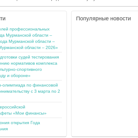
ти
Популярные
новости
елей профессиональных
ода Мурманской области –
года Мурманской области –
Мурманской области – 2026»
одготовки судей тестирования
ению нормативов комплекса
льтурно-спортивного
уду и обороне»
н-олимпиада по финансовой
инимательству с 3 марта по 2
сероссийской
тафеты «Мои финансы»
ония открытия Года
ания