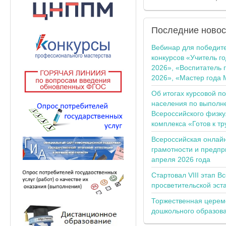
Последние
новос
Вебинар для победит
конкурсов «Учитель г
2026», «Воспитатель 
2026», «Мастер года 
Об итогах курсовой п
населения по выполн
Всероссийского физку
комплекса «Готов к тр
Всероссийская онлай
грамотности и предпр
апреля 2026 года
Стартовал VIII этап В
просветительской эс
Торжественная церем
дошкольного образов