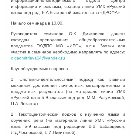
информационно-методического отдела Центра
информации и рекламы, соавтор линии УМК «Русский
язык» под ред. Е.А.Быстровой издательства «ДРОФА».
Начало семинара в 10.00.
Руководитель семинара О.К. Дмитриева, доцент
кафедры преподавания общеобразовательных
предметов ГАУДПО МО «ИРО», к.п.н. Заявки для
участия в семинаре необходимо направлять по адресу:
olgadmitrieva64@yandex.ru
Круг обсуждаемых вопросов:
1. Системно-деятельностный подход как главный
механизм достижения личностных, метапредметных и
предметных результатов (на материале линии УМК
«Русский язык 5-9 классы» под ред. М.М. Разумовской,
П.А. Леканта).
2. Текстоцентрический подход к изучению языка и
обучению речи (на материале линии УМК «Русский
язык. 5-9 классы» под редакцией В.В. Бабайцевой,
Л.Д.Чесноковой, Е.И.Никитиной).