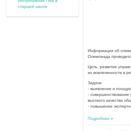
употребления ПАВ в
старшей школе
Информация об олим
Олимпиада проводитс
Цель: развитие управ
их вовлеченности в 
Задачи:
- выявление и поощр
- совершенствование 
высокого качества об
- повышение экспертн
Подробнее