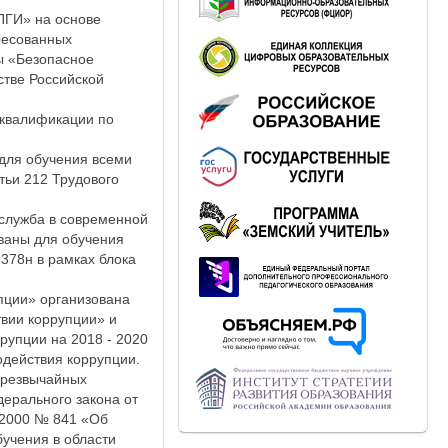
ГИ» на основе
ресованных
ы «Безопасное
тве Российской
 квалификации по
для обучения всеми
тьи 212 Трудового
служба в современной
ваны для обучения
 378н в рамках блока
пции» организована
твии коррупции» и
рупции на 2018 - 2020
одействия коррупции.
чрезвычайных
дерального закона от
.2000 № 841 «Об
учения в области