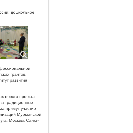
ссии: дошкольное
офессиональной
ских грантов,
итут развития
ах нового проекта
ча традиционных
ма примут участие
анизаций Мурманской
уга, Москвы, Санкт-