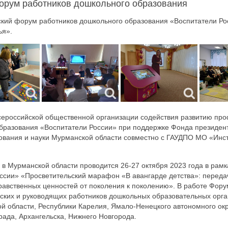
орум работников дошкольного образования
кий форум работников дошкольного образования «Воспитатели Ро
ья».
сероссийской общественной организации содействия развитию пр
разования «Воспитатели России» при поддержке Фонда президент
вания и науки Мурманской области совместно с ГАУДПО МО «Инст
в Мурманской области проводится 26-27 октября 2023 года в рамк
ссии» «Просветительский марафон «В авангарде детства»: переда
равственных ценностей от поколения к поколению». В работе Фору
еских и руководящих работников дошкольных образовательных орг
ой области, Республики Карелия, Ямало-Ненецкого автономного окр
рада, Архангельска, Нижнего Новгорода.