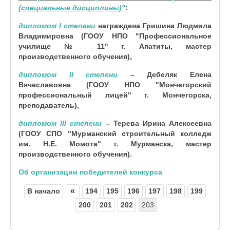
(специальные дисциплины)
"
:
дипломом I степени
награждена
Гришина Людмила
Владимировна
(ГООУ НПО "Профессиональное
училище № 11" г. Апатиты, мастер
производственного обучения),
дипломом II степени
–
Дебеляк Елена
Вячеславовна
(ГООУ НПО "Мончегорский
профессиональный лицей" г. Мончегорска,
преподаватель),
дипломом III степени
–
Терева Ирина Алексеевна
(ГООУ СПО "Мурманский строительный колледж
им. Н.Е. Момота" г. Мурманска, мастер
производственного обучения).
Об организации победителей конкурса
«
В начало
194
195
196
197
198
199
200
201
202
203